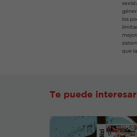
sexist
género
los p
limita
mejora
sistem
que l
Te puede interesar