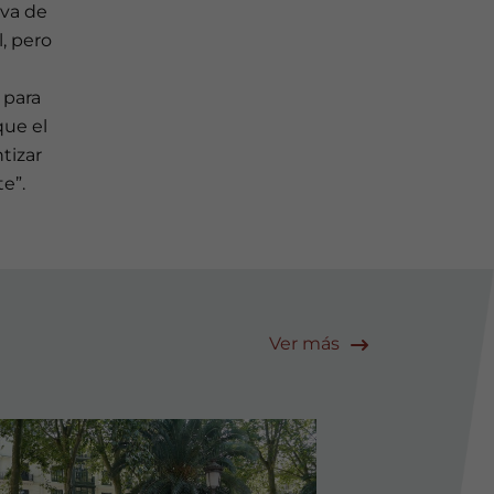
iva de
, pero
 para
que el
tizar
e”.
Ver más