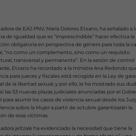
adora de EAJ-PNV, María Dolores Etxano, ha señalado a l
ra de Igualdad que es “imprescindible” hacer efectiva la
ión obligatoria en perspectiva de género para toda la ca
ial, “no como un complemento, sino como un requisito
tural, transversal y permanente”. En la sesión de control
tarde, Etxano ha recordado a la ministra Ana Redondo qu
cia para jueces y fiscales está recogida en la Ley de gara
al de la libertad sexual, y por ello, le ha mostrado sus du
si las 53 nuevas plazas judiciales anunciadas por el Gobi
l para asumir los casos de violencia sexual desde los Ju
lencia sobre la Mujer a partir de octubre garantizarán la
ón de esas víctimas.
adora jeltzale ha evidenciado la necesidad que tiene la