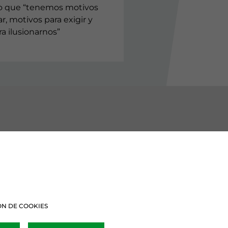
o que “tenemos motivos
r, motivos para exigir y
a ilusionarnos”
BURU BATZARRAK
Araba Buru Batzar
Bizkai Buru Batzar
N DE COOKIES
Gipuzko Buru Batzar