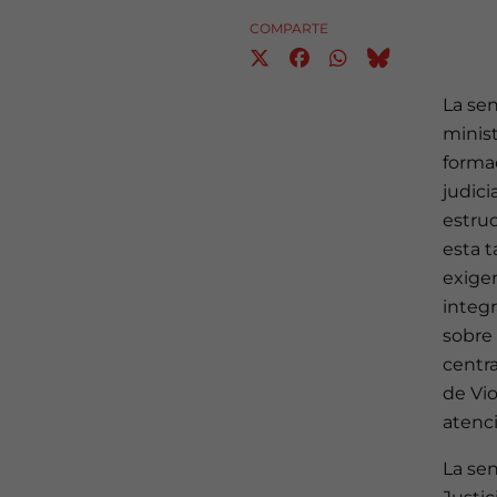
COMPARTE
La sen
minist
formac
judic
estruc
esta 
exigen
integr
sobre 
centra
de Vio
atenci
La sen