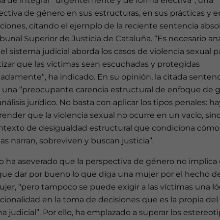
ia de integrar “urgentemente y de forma efectiva”, una
ctiva de género en sus estructuras, en sus prácticas y e
ciones, citando el ejemplo de la reciente sentencia abso
ibunal Superior de Justicia de Cataluña. “Es necesario ana
l sistema judicial aborda los casos de violencia sexual p
izar que las víctimas sean escuchadas y protegidas
damente”, ha indicado. En su opinión, la citada sentenc
ja una “preocupante carencia estructural de enfoque de 
análisis jurídico. No basta con aplicar los tipos penales: h
nder que la violencia sexual no ocurre en un vacío, sin
ntexto de desigualdad estructural que condiciona cómo 
as narran, sobreviven y buscan justicia”.
o ha aseverado que la perspectiva de género no implica
que dar por bueno lo que diga una mujer por el hecho d
jer, “pero tampoco se puede exigir a las víctimas una ló
cionalidad en la toma de decisiones que es la propia del
a judicial”. Por ello, ha emplazado a superar los estereot