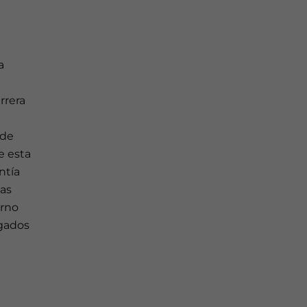
a
rrera
 de
e esta
ntía
das
erno
zgados