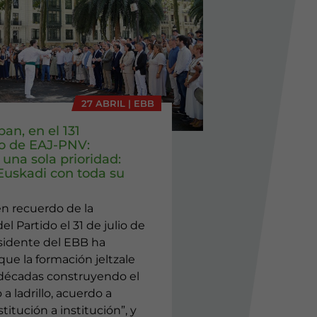
27 ABRIL | EBB
ban, en el 131
io de EAJ-PNV:
una sola prioridad:
 Euskadi con toda su
en recuerdo de la
el Partido el 31 de julio de
esidente del EBB ha
ue la formación jeltzale
 décadas construyendo el
o a ladrillo, acuerdo a
titución a institución”, y