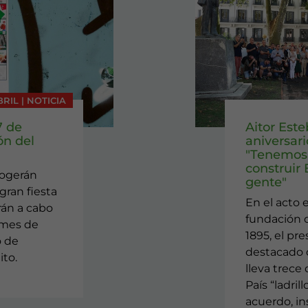
BRIL | NOTICIA
7 de
Aitor Este
ón del
aniversar
"Tenemos 
construir
cogerán
gente"
gran fiesta
En el acto 
arán a cabo
fundación d
 mes de
1895, el pr
o de
destacado q
ito.
lleva trece
País “ladrill
acuerdo, ins