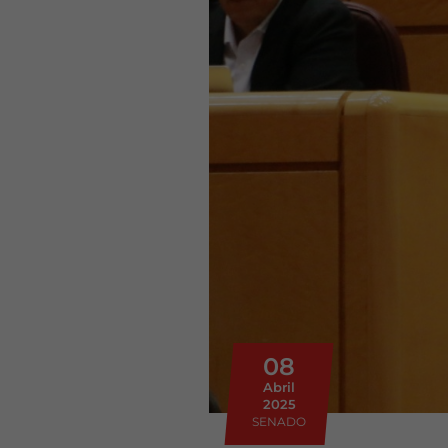
08
Abril
2025
SENADO