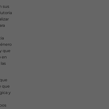
n sus
lutoria
lizar
ara
ia
género
ay que
o en
las
 que
e que
gica y
ipos