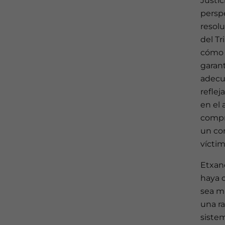
Justic
perspe
resolu
del Tr
cómo e
garant
adecua
refle
en el 
compre
un co
víctim
Etxan
haya 
sea mu
una ra
sistem