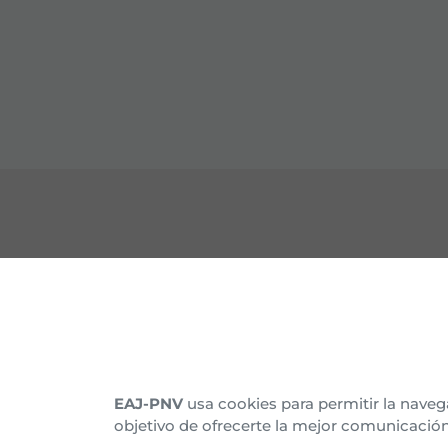
CONTACTO
CON
Nuestras sedes
Organ
Afíliate
Histo
EAJ-PNV
usa cookies para permitir la naveg
objetivo de ofrecerte la mejor comunicación
Suscríbete al boletín
Asam