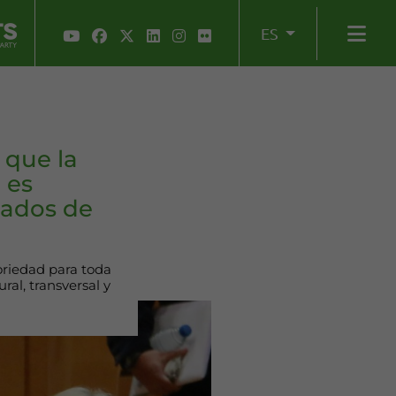
ES
 que la
 es
zados de
oriedad para toda
al, transversal y