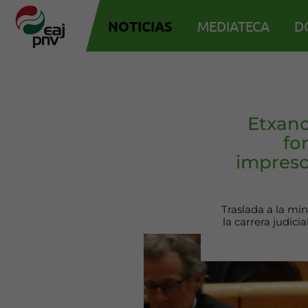
NOTICIAS
MEDIATECA
D
Etxano
fo
impresc
Traslada a la mi
la carrera judic