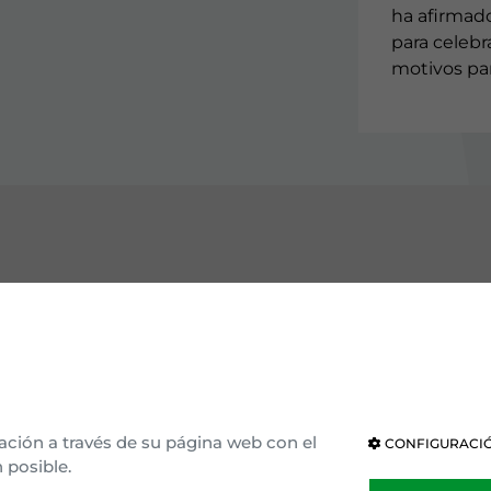
ha afirmad
para celebra
motivos par
OCE EAJ-PNV
INSTITUCIONES
ización interna
Parlamento Vasco
ria e ideología
Parlamento de Navarra
ación a través de su página web con el
CONFIGURACIÓ
 posible.
blea general
Congreso