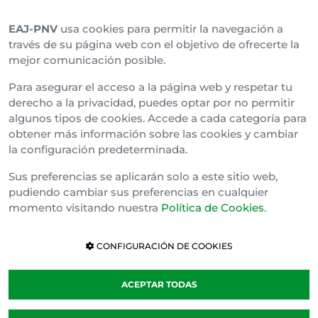
EAJ-PNV
usa cookies para permitir la navegación a
Araba Buru Batzar
través de su página web con el objetivo de ofrecerte la
mejor comunicación posible.
Bizkai Buru Batzar
Para asegurar el acceso a la página web y respetar tu
Gipuzko Buru Batzar
derecho a la privacidad, puedes optar por no permitir
algunos tipos de cookies. Accede a cada categoría para
Ipar Buru Batzar
obtener más información sobre las cookies y cambiar
la configuración predeterminada.
Napar Buru Batzar
Sus preferencias se aplicarán solo a este sitio web,
pudiendo cambiar sus preferencias en cualquier
momento visitando nuestra
Política de Cookies
.
CONFIGURACIÓN DE COOKIES
ACEPTAR TODAS