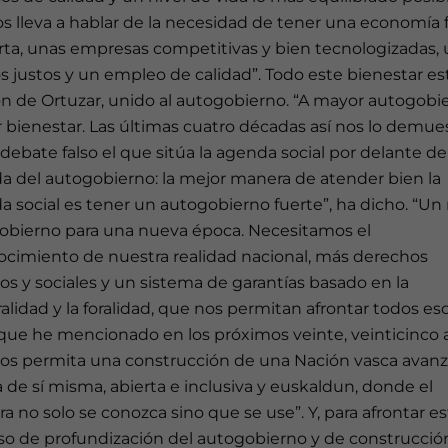
os lleva a hablar de la necesidad de tener una economía 
erta, unas empresas competitivas y bien tecnologizadas,
os justos y un empleo de calidad”. Todo este bienestar es
n de Ortuzar, unido al autogobierno. “A mayor autogobi
bienestar. Las últimas cuatro décadas así nos lo demues
debate falso el que sitúa la agenda social por delante de
a del autogobierno: la mejor manera de atender bien la
 social es tener un autogobierno fuerte”, ha dicho. “U
obierno para una nueva época. Necesitamos el
ocimiento de nuestra realidad nacional, más derechos
cos y sociales y un sistema de garantías basado en la
ralidad y la foralidad, que nos permitan afrontar todos es
 que he mencionado en los próximos veinte, veinticinco 
os permita una construcción de una Nación vasca avanz
de sí misma, abierta e inclusiva y euskaldun, donde el
a no solo se conozca sino que se use”. Y, para afrontar e
so de profundización del autogobierno y de construcció