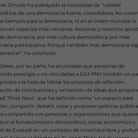
al, Ortuzar ha subrayado la necesidad de “calidad
rática, de una democracia fuerte, consolidada. No corre
s tiempos para la democracia, ni en el orden mundial ni
co en espacios más cercanos. Nosotras y nosotros apo
ás democracia, por más cultura democrática, por más
racia participativa. Porque también más democracia sig
enestar”, ha concluido.
diaran, por su parte, ha anunciado que personas de
ocido prestigio y no vinculadas a EAJ-PNV tendrán un p
onista a la hora de liderar los procesos de reflexión,
ación de conclusiones y extracción de ideas que propon
di Think Next’, que ha definido como “un espacio para
er, compartir, debatir, crear y proponer políticas públic
a compartida con personas y organizaciones que quier
buir al fortalecimiento democrático, social, económico y
ral de Euskadi en un contexto de incertidumbre y profu