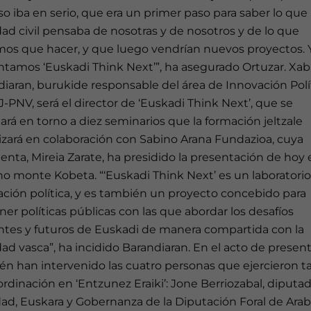
o iba en serio, que era un primer paso para saber lo que 
ad civil pensaba de nosotras y de nosotros y de lo que
mos que hacer, y que luego vendrían nuevos proyectos. 
ntamos ‘Euskadi Think Next’”, ha asegurado Ortuzar. Xab
iaran, burukide responsable del área de Innovación Polí
-PNV, será el director de ‘Euskadi Think Next’, que se
lará en torno a diez seminarios que la formación jeltzale
izará en colaboración con Sabino Arana Fundazioa, cuya
enta, Mireia Zarate, ha presidido la presentación de hoy 
no monte Kobeta. “‘Euskadi Think Next’ es un laboratori
ción política, y es también un proyecto concebido para
er políticas públicas con las que abordar los desafíos
ntes y futuros de Euskadi de manera compartida con la
ad vasca”, ha incidido Barandiaran. En el acto de presen
én han intervenido las cuatro personas que ejercieron t
rdinación en ‘Entzunez Eraiki’: Jone Berriozabal, diputa
ad, Euskara y Gobernanza de la Diputación Foral de Arab