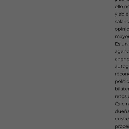
ello n
y abi
salari
opinió
mayor 
Es un 
agend
agenda
autog
recon
políti
bilate
retos
Que n
dueña 
eusker
proce