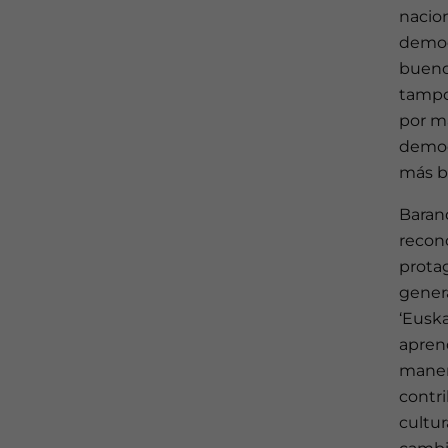
nacion
democ
bueno
tampo
por m
democ
más bi
Baran
recon
protag
gener
‘Euska
aprend
maner
contri
cultu