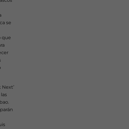
vascos
a
ca se
o que
ra
ecer
s
o
k Next’
 las
bao.
ciparán
uis