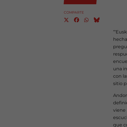
COMPARTE
“‘Eusk
hecha
pregu
respue
encuen
una in
con la
sitio p
Andon
defini
viene 
escuc
que c