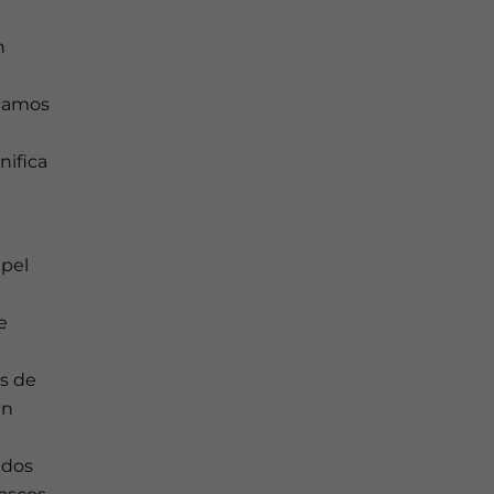
n
stamos
nifica
apel
e
as de
en
ndos