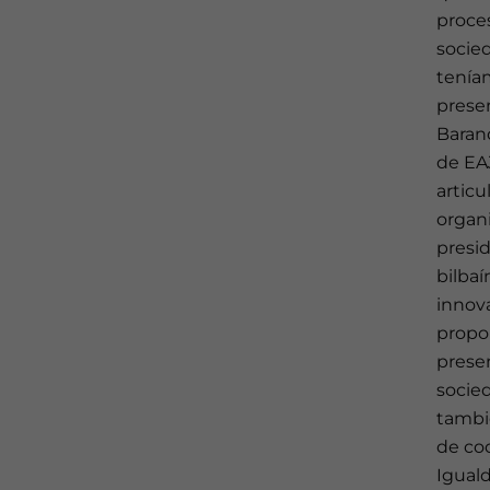
proces
socied
tenía
prese
Barand
de EAJ
articu
organ
presid
bilbaí
innova
propon
prese
socied
tambi
de coo
Iguald