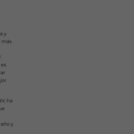
a y
e más
l
 es
dar
jor
NV, ha
que
 año y