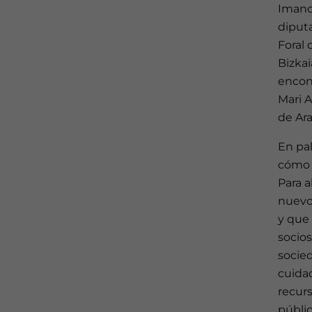
Imanol
diputa
Foral 
Bizkai
encont
Mari A
de Ara
En pal
cómo 
Para a
nuevo 
y que
socio
socie
cuidad
recurs
públic