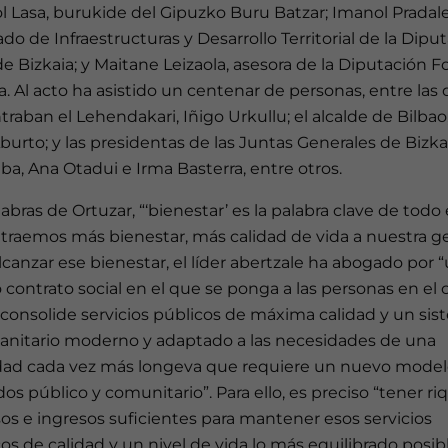
 Lasa, burukide del Gipuzko Buru Batzar; Imanol Pradale
do de Infraestructuras y Desarrollo Territorial de la Dipu
de Bizkaia; y Maitane Leizaola, asesora de la Diputación F
a. Al acto ha asistido un centenar de personas, entre las
raban el Lehendakari, Iñigo Urkullu; el alcalde de Bilbao
burto; y las presidentas de las Juntas Generales de Bizka
ba, Ana Otadui e Irma Basterra, entre otros.
abras de Ortuzar, “‘bienestar’ es la palabra clave de todo 
traemos más bienestar, más calidad de vida a nuestra ge
lcanzar ese bienestar, el líder abertzale ha abogado por 
contrato social en el que se ponga a las personas en el 
 consolide servicios públicos de máxima calidad y un si
sanitario moderno y adaptado a las necesidades de una
dad cada vez más longeva que requiere un nuevo model
os público y comunitario”. Para ello, es preciso “tener ri
os e ingresos suficientes para mantener esos servicios
os de calidad y un nivel de vida lo más equilibrado posibl