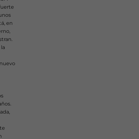
fuerte
 unos
tá, en
erno,
tran.
 la
n nuevo
os
años.
ada,
ste
n