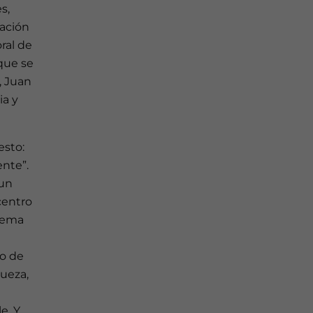
s,
tación
oral de
 que se
, Juan
ia y
esto:
nte”.
“un
centro
stema
o de
queza,
e. Y