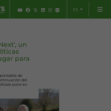
ES
ext', un
íticas
ugar para
sponsable de
ontinuación del
eltzale pone en