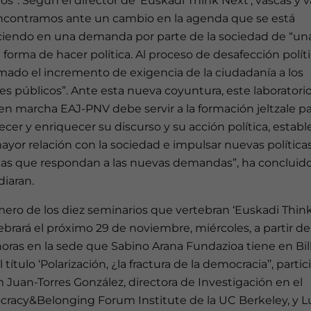
s”. Según el director de ‘Euskadi Think Next’, vascas y 
ncontramos ante un cambio en la agenda que se está
ciendo en una demanda por parte de la sociedad de “un
forma de hacer política. Al proceso de desafección políti
mado el incremento de exigencia de la ciudadanía a los
s públicos”. Ante esta nueva coyuntura, este laboratori
n marcha EAJ-PNV debe servir a la formación jeltzale pa
lecer y enriquecer su discurso y su acción política, establ
yor relación con la sociedad e impulsar nuevas política
cas que respondan a las nuevas demandas”, ha concluid
iaran.
mero de los diez seminarios que vertebran ‘Euskadi Thin
ebrará el próximo 29 de noviembre, miércoles, a partir de
horas en la sede que Sabino Arana Fundazioa tiene en Bil
l título ‘Polarización, ¿la fractura de la democracia’’, parti
 Juan-Torres González, directora de Investigación en el
racy&Belonging Forum Institute de la UC Berkeley, y L