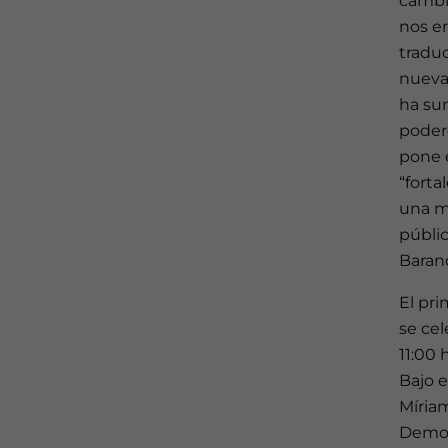
cambio
nos e
tradu
nueva 
ha su
podere
pone e
“forta
una ma
públi
Barand
El pri
se cel
11:00 
Bajo e
Míriam
Democ