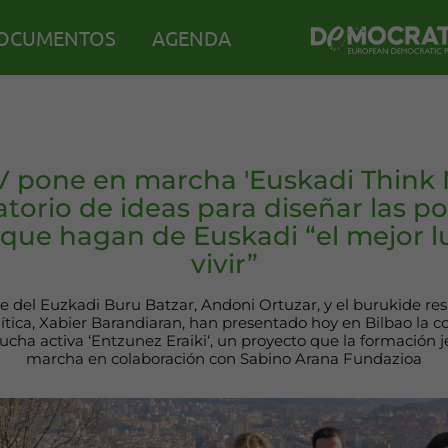
OCUMENTOS
AGENDA
 pone en marcha 'Euskadi Think N
atorio de ideas para diseñar las pol
 que hagan de Euskadi “el mejor l
vivir”
te del Euzkadi Buru Batzar, Andoni Ortuzar, y el burukide re
ítica, Xabier Barandiaran, han presentado hoy en Bilbao la c
ucha activa ‘Entzunez Eraiki‘, un proyecto que la formación j
marcha en colaboración con Sabino Arana Fundazioa