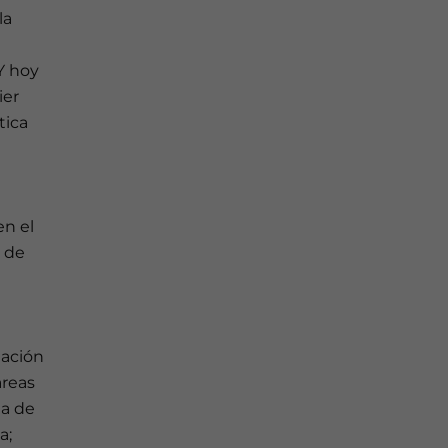
la
Y hoy
ier
tica
en el
o de
tación
areas
da de
a;