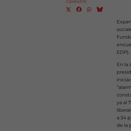
COMPARTE
Expert
social
Fundaz
encue
EDP).
En la 
presi
inicia
“alar
const
ya al 
libera
a 34 
de la 