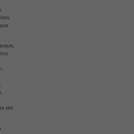
s
esto,
 que
asque,
tico
n
,
,
te del
a