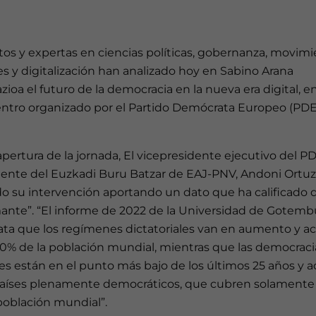
os y expertas en ciencias políticas, gobernanza, movim
es y digitalización han analizado hoy en Sabino Arana
ioa el futuro de la democracia en la nueva era digital, e
ntro organizado por el Partido Demócrata Europeo (PDE
apertura de la jornada, El vicepresidente ejecutivo del P
dente del Euzkadi Buru Batzar de EAJ-PNV, Andoni Ortuz
do su intervención aportando un dato que ha calificado 
mante”. “El informe de 2022 de la Universidad de Gotem
ata que los regímenes dictatoriales van en aumento y a
70% de la población mundial, mientras que las democraci
les están en el punto más bajo de los últimos 25 años y 
países plenamente democráticos, que cubren solamente 
población mundial”.