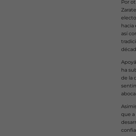
Por ot
Zarate
electo
hacia 
así co
tradic
décad
Apoyá
ha sub
de la
sentim
aboca 
Asimi
que a 
desarr
confi