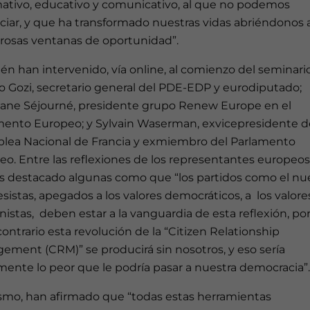
mativo, educativo y comunicativo, al que no podemos
ciar, y que ha transformado nuestras vidas abriéndonos 
osas ventanas de oportunidad”.
n han intervenido, vía online, al comienzo del seminario
o Gozi, secretario general del PDE-EDP y eurodiputado;
ane Séjourné, presidente grupo Renew Europe en el
mento Europeo; y Sylvain Waserman, exvicepresidente de
lea Nacional de Francia y exmiembro del Parlamento
o. Entre las reflexiones de los representantes europeos
 destacado algunas como que “los partidos como el nue
sistas, apegados a los valores democráticos, a los valore
stas, deben estar a la vanguardia de esta reflexión, p
contrario esta revolución de la “Citizen Relationship
ement (CRM)” se producirá sin nosotros, y eso sería
ente lo peor que le podría pasar a nuestra democracia”.
smo, han afirmado que “todas estas herramientas