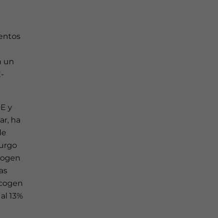
ientos
n un
-
DE y
ar, ha
de
burgo
cogen
as
acogen
al 13%