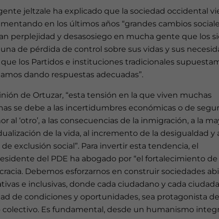
igente jeltzale ha explicado que la sociedad occidental v
imentando en los últimos años “grandes cambios social
an perplejidad y desasosiego en mucha gente que los s
una de pérdida de control sobre sus vidas y sus necesid
s que los Partidos e instituciones tradicionales supuest
tamos dando respuestas adecuadas”.
inión de Ortuzar, “esta tensión en la que viven muchas
nas se debe a las incertidumbres económicas o de segur
or al ‘otro’, a las consecuencias de la inmigración, a la m
dualización de la vida, al incremento de la desigualdad y 
 de exclusión social”. Para invertir esta tendencia, el
esidente del PDE ha abogado por “el fortalecimiento de 
racia. Debemos esforzarnos en construir sociedades abi
tivas e inclusivas, donde cada ciudadano y cada ciudad
dad de condiciones y oportunidades, sea protagonista de
o colectivo. Es fundamental, desde un humanismo integr