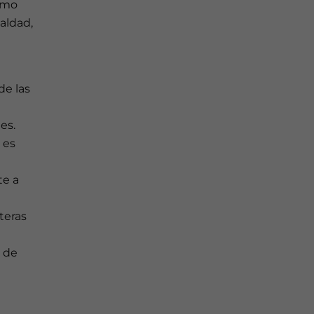
ismo
ualdad,
de las
es.
 es
te a
teras
a de