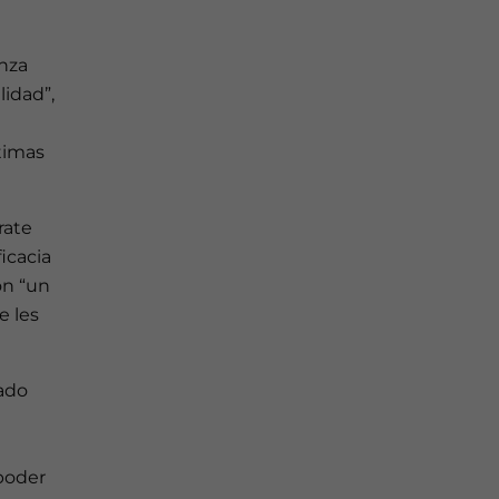
anza
lidad”,
timas
rate
icacia
ón “un
e les
ado
poder