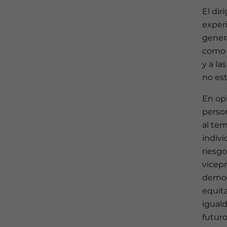
El dir
exper
gener
como 
y a la
no es
En op
perso
al tem
indivi
riesgo
vicepr
democ
equita
igual
futur