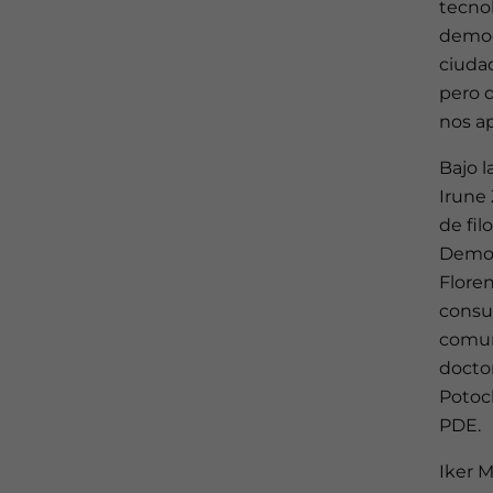
tecnol
democ
ciudad
pero d
nos ap
Bajo 
Irune 
de fil
Democr
Floren
consul
comun
doctor
Potock
PDE.
Iker M