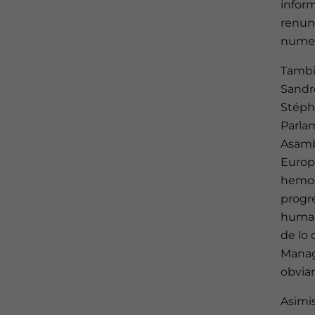
infor
renun
numer
Tambié
Sandr
Stéph
Parla
Asamb
Europe
hemos
progre
humani
de lo 
Manag
obviam
Asimi