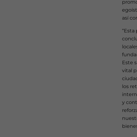
promov
egoíst
así co
“Esta 
conclu
locale
fundam
Este s
vital 
ciuda
los re
intern
y con
reforz
nuestr
bienes