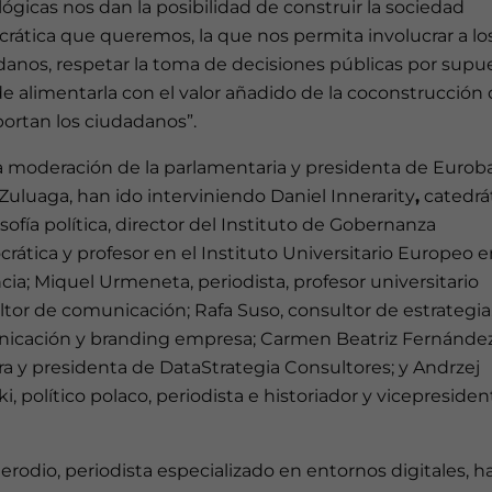
ógicas nos dan la posibilidad de construir la sociedad
rática que queremos, la que nos permita involucrar a lo
anos, respetar la toma de decisiones públicas por supu
e alimentarla con el valor añadido de la coconstrucción
ortan los ciudadanos”.
la moderación de la parlamentaria y presidenta de Eurob
Zuluaga, han ido interviniendo Daniel Innerarity
,
catedrá
osofía política, director del Instituto de Gobernanza
ática y profesor en el Instituto Universitario Europeo e
cia; Miquel Urmeneta, periodista, profesor universitario
tor de comunicación; Rafa Suso, consultor de estrategia
icación y branding empresa; Carmen Beatriz Fernández
a y presidenta de DataStrategia Consultores; y Andrzej
i, político polaco, periodista e historiador y vicepresiden
erodio, periodista especializado en entornos digitales, h