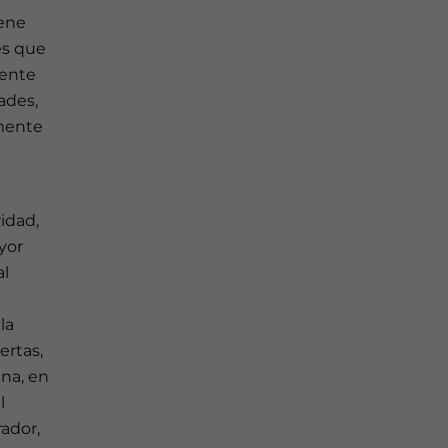
iene
es que
iente
ades,
amente
idad,
ayor
al
la
ertas,
ana, en
l
ador,