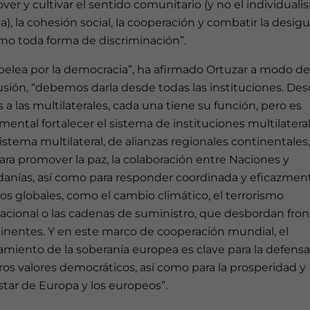
er y cultivar el sentido comunitario (y no el individual
a), la cohesión social, la cooperación y combatir la desig
mo toda forma de discriminación”.
pelea por la democracia”, ha afirmado Ortuzar a modo de
sión, “debemos darla desde todas las instituciones. Des
s a las multilaterales, cada una tiene su función, pero es
ental fortalecer el sistema de instituciones multilateral
istema multilateral, de alianzas regionales continentales,
para promover la paz, la colaboración entre Naciones y
danías, así como para responder coordinada y eficazmen
tos globales, como el cambio climático, el terrorismo
acional o las cadenas de suministro, que desbordan fron
tinentes. Y en este marco de cooperación mundial, el
amiento de la soberanía europea es clave para la defens
os valores democráticos, así como para la prosperidad y
tar de Europa y los europeos”.