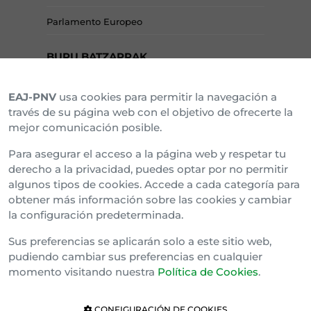
Parlamento Europeo
BURU BATZARRAK
EAJ-PNV
usa cookies para permitir la navegación a
Araba Buru Batzar
través de su página web con el objetivo de ofrecerte la
mejor comunicación posible.
Bizkai Buru Batzar
Para asegurar el acceso a la página web y respetar tu
Gipuzko Buru Batzar
derecho a la privacidad, puedes optar por no permitir
algunos tipos de cookies. Accede a cada categoría para
Ipar Buru Batzar
obtener más información sobre las cookies y cambiar
la configuración predeterminada.
Napar Buru Batzar
Sus preferencias se aplicarán solo a este sitio web,
pudiendo cambiar sus preferencias en cualquier
momento visitando nuestra
Política de Cookies
.
CONFIGURACIÓN DE COOKIES