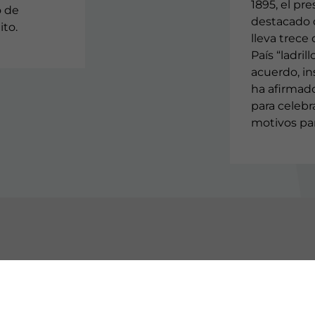
1895, el pr
o de
destacado q
ito.
lleva trece
País “ladrill
acuerdo, ins
ha afirmad
para celebra
motivos par
OCE EAJ-PNV
INSTITUCIONES