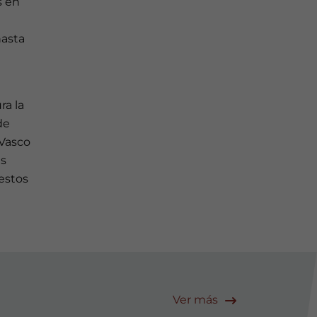
s en
hasta
ra la
de
 Vasco
as
estos
Ver más