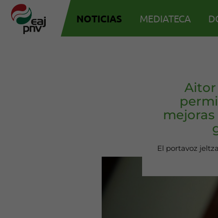
NOTICIAS
MEDIATECA
D
Aito
permit
mejoras 
El portavoz jeltz