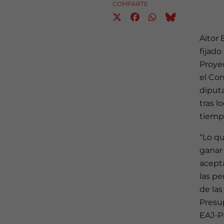
COMPARTE
Aitor
fijado
Proye
el Co
diputa
tras l
tiempo
“Lo q
ganar 
acept
las p
de las
Presup
EAJ-PN