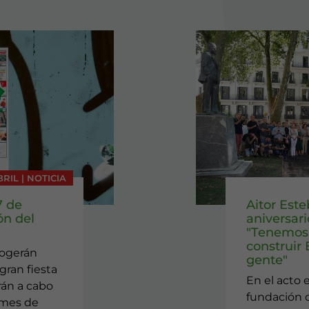
BRIL | NOTICIA
7 de
Aitor Este
ón del
aniversar
"Tenemos 
construir
cogerán
gente"
gran fiesta
En el acto 
arán a cabo
fundación d
 mes de