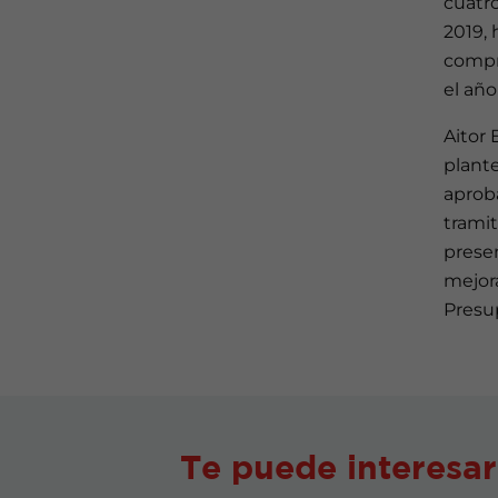
cuatro
2019, 
compr
el año
Aitor 
plant
aproba
trami
presen
mejor
Presu
Te puede interesar