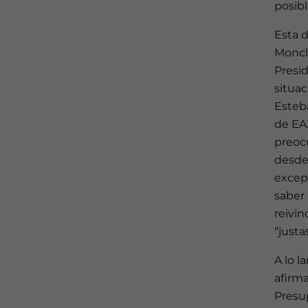
posibl
Esta 
Moncl
Presid
situac
Esteba
de EAJ
preoc
desde 
excep
saber
reivin
“justas
A lo 
afirm
Presup