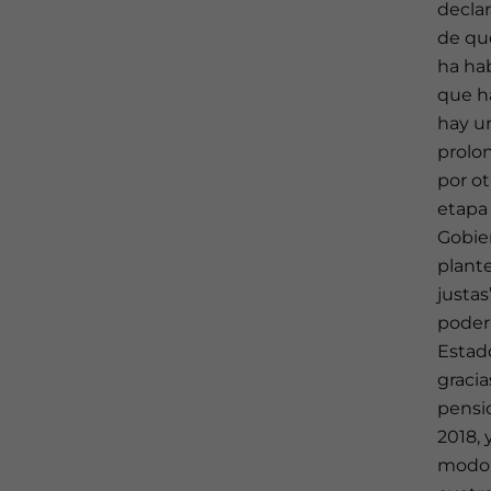
decla
de que
ha hab
que h
hay u
prolo
por ot
etapa
Gobier
plante
justas
poder 
Estado
gracia
pensio
2018,
modo,