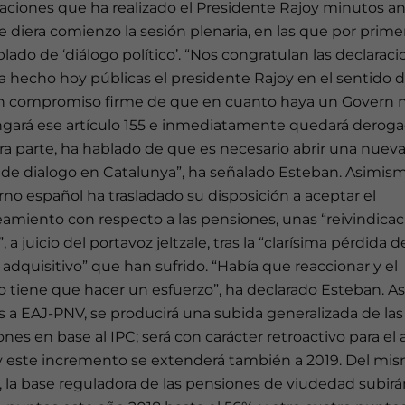
raciones que ha realizado el Presidente Rajoy minutos a
 diera comienzo la sesión plenaria, en las que por prime
lado de ‘diálogo político’. “Nos congratulan las declarac
a hecho hoy públicas el presidente Rajoy en el sentido 
n compromiso firme de que en cuanto haya un Govern 
ngará ese artículo 155 e inmediatamente quedará derogad
ra parte, ha hablado de que es necesario abrir una nuev
 de dialogo en Catalunya”, ha señalado Esteban. Asimism
no español ha trasladado su disposición a aceptar el
amiento con respecto a las pensiones, unas “reivindica
”, a juicio del portavoz jeltzale, tras la “clarísima pérdida d
adquisitivo” que han sufrido. “Había que reaccionar y el
 tiene que hacer un esfuerzo”, ha declarado Esteban. Así
s a EAJ-PNV, se producirá una subida generalizada de las
nes en base al IPC; será con carácter retroactivo para el
 y este incremento se extenderá también a 2019. Del mi
 la base reguladora de las pensiones de viudedad subirá