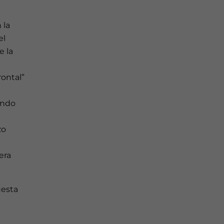
 la
el
e la
rontal”
ando
zo
era
uesta