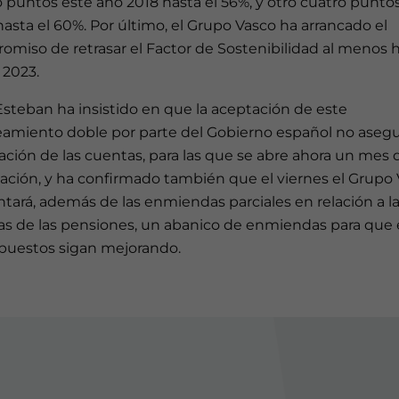
 puntos este año 2018 hasta el 56%, y otro cuatro punto
hasta el 60%. Por último, el Grupo Vasco ha arrancado el
omiso de retrasar el Factor de Sostenibilidad al menos 
 2023.
Esteban ha insistido en que la aceptación de este
eamiento doble por parte del Gobierno español no asegu
ción de las cuentas, para las que se abre ahora un mes 
tación, y ha confirmado también que el viernes el Grupo
tará, además de las enmiendas parciales en relación a l
as de las pensiones, un abanico de enmiendas para que 
puestos sigan mejorando.