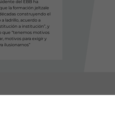
esidente del EBB ha
ue la formación jeltzale
 décadas construyendo el
o a ladrillo, acuerdo a
titución a institución”, y
o que “tenemos motivos
r, motivos para exigir y
a ilusionarnos”
BURU BATZARRAK