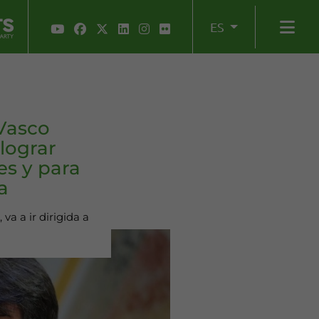
ES
Vasco
 lograr
es y para
a
va a ir dirigida a