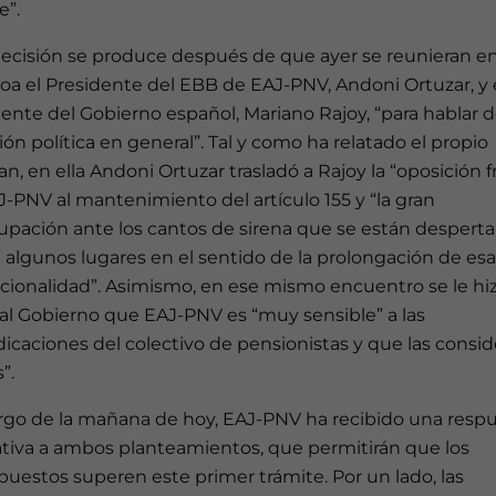
e”.
decisión se produce después de que ayer se reunieran en
oa el Presidente del EBB de EAJ-PNV, Andoni Ortuzar, y 
ente del Gobierno español, Mariano Rajoy, “para hablar d
ión política en general”. Tal y como ha relatado el propio
n, en ella Andoni Ortuzar trasladó a Rajoy la “oposición f
-PNV al mantenimiento del artículo 155 y “la gran
upación ante los cantos de sirena que se están despert
algunos lugares en el sentido de la prolongación de esa
cionalidad”. Asimismo, en ese mismo encuentro se le hi
 al Gobierno que EAJ-PNV es “muy sensible” a las
dicaciones del colectivo de pensionistas y que las consid
”.
largo de la mañana de hoy, EAJ-PNV ha recibido una resp
ativa a ambos planteamientos, que permitirán que los
uestos superen este primer trámite. Por un lado, las