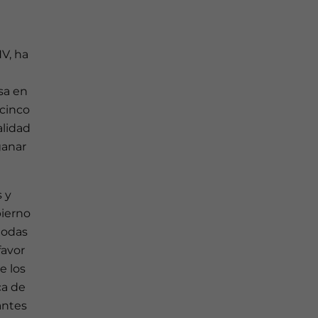
V, ha
sa en
 cinco
alidad
ganar
 y
bierno
todas
favor
e los
ca de
antes