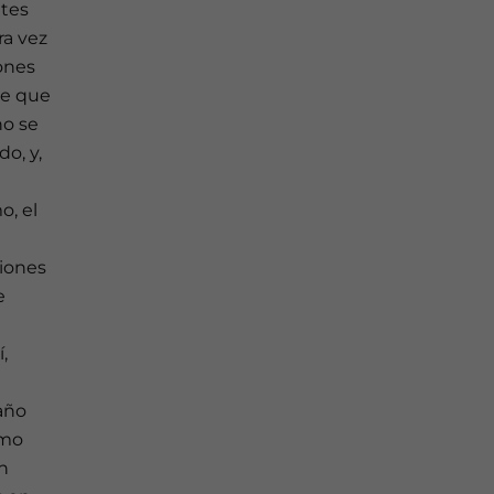
ntes
ra vez
iones
de que
no se
o, y,
a
o, el
ciones
e
,
 año
smo
n