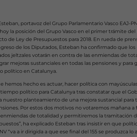
 Esteban, portavoz del Grupo Parlamentario Vasco EAJ-PN
 hoy la posición del Grupo Vasco en el primer trámite del
cto de Ley de Presupuestos para 2018. En rueda de pren
ngreso de los Diputados, Esteban ha confirmado que los
dos jeltzales votarán en contra de las enmiendas de tot
ograr mejoras sustanciales en todas las pensiones y para 
 político en Catalunya.
ue hemos hecho es actuar, hacer política con mayúsculas
tiempo político para Catalunya tras constatar que el Go
a nuestro planteamiento de una mejora sustancial para 
ensiones. Por estos dos motivos no votaremos mañana a 
 enmiendas de totalidad y permitiremos la tramitación d
uestos”, ha explicado Esteban tras insistir en que políti
V “va a ir dirigida a que ese final del 155 se produzca lo 