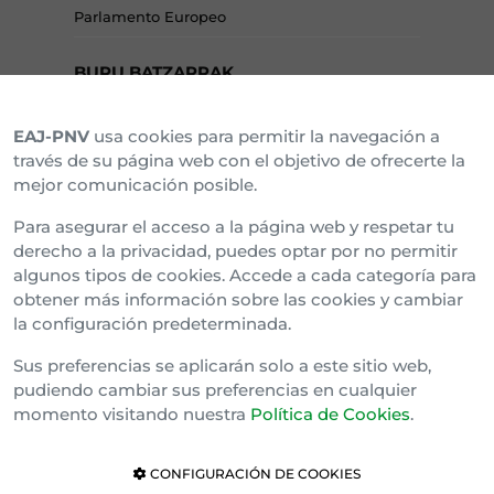
Parlamento Europeo
BURU BATZARRAK
EAJ-PNV
usa cookies para permitir la navegación a
Araba Buru Batzar
través de su página web con el objetivo de ofrecerte la
mejor comunicación posible.
Bizkai Buru Batzar
Para asegurar el acceso a la página web y respetar tu
Gipuzko Buru Batzar
derecho a la privacidad, puedes optar por no permitir
algunos tipos de cookies. Accede a cada categoría para
Ipar Buru Batzar
obtener más información sobre las cookies y cambiar
la configuración predeterminada.
Napar Buru Batzar
Sus preferencias se aplicarán solo a este sitio web,
pudiendo cambiar sus preferencias en cualquier
momento visitando nuestra
Política de Cookies
.
CONFIGURACIÓN DE COOKIES