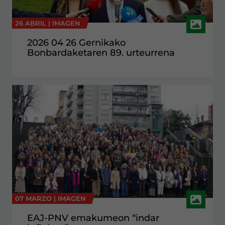
26 ABRIL |
IMAGEN
2026 04 26 Gernikako
Bonbardaketaren 89. urteurrena
07 MARZO |
IMAGEN
EAJ-PNV emakumeon “indar