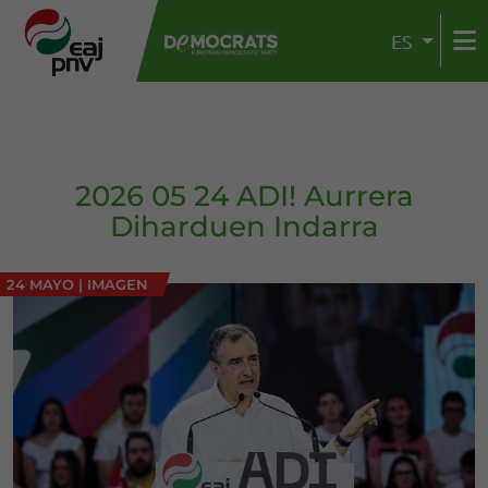
ES
2026 05 24 ADI! Aurrera
Diharduen Indarra
24 MAYO
|
IMAGEN