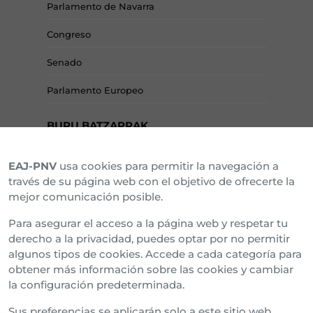
Parlamento de Navarra
Congreso
Senado
Parlamento Europeo
BURU BATZARRAK
EAJ-PNV
usa cookies para permitir la navegación a
Araba Buru Batzar
través de su página web con el objetivo de ofrecerte la
mejor comunicación posible.
Bizkai Buru Batzar
Para asegurar el acceso a la página web y respetar tu
Gipuzko Buru Batzar
derecho a la privacidad, puedes optar por no permitir
algunos tipos de cookies. Accede a cada categoría para
Ipar Buru Batzar
obtener más información sobre las cookies y cambiar
la configuración predeterminada.
Napar Buru Batzar
Sus preferencias se aplicarán solo a este sitio web,