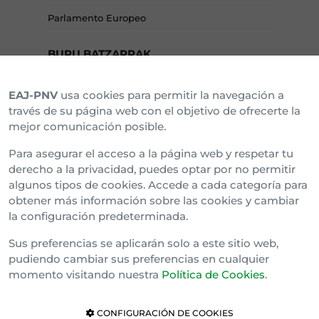
Parlamento Europeo
BURU BATZARRAK
EAJ-PNV
usa cookies para permitir la navegación a
Araba Buru Batzar
través de su página web con el objetivo de ofrecerte la
mejor comunicación posible.
Bizkai Buru Batzar
Para asegurar el acceso a la página web y respetar tu
Gipuzko Buru Batzar
derecho a la privacidad, puedes optar por no permitir
algunos tipos de cookies. Accede a cada categoría para
Ipar Buru Batzar
obtener más información sobre las cookies y cambiar
la configuración predeterminada.
Napar Buru Batzar
Sus preferencias se aplicarán solo a este sitio web,
pudiendo cambiar sus preferencias en cualquier
momento visitando nuestra
Política de Cookies
.
CONFIGURACIÓN DE COOKIES