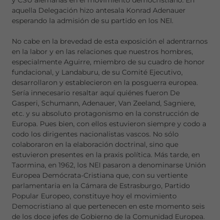
y CSU alemanas en el movimiento democristiano. En
aquella Delegación hizo antesala Konrad Adenauer
esperando la admisión de su partido en los NEI.
No cabe en la brevedad de esta exposición el adentrarnos
en la labor y en las relaciones que nuestros hombres,
especialmente Aguirre, miembro de su cuadro de honor
fundacional, y Landaburu, de su Comité Ejecutivo,
desarrollaron y establecieron en la posguerra europea.
Sería innecesario resaltar aquí quiénes fueron De
Gasperi, Schumann, Adenauer, Van Zeeland, Sagniere,
etc. y su absoluto protagonismo en la construcción de
Europa. Pues bien, con ellos estuvieron siempre y codo a
codo los dirigentes nacionalistas vascos. No sólo
colaboraron en la elaboración doctrinal, sino que
estuvieron presentes en la praxis política. Más tarde, en
Taormina, en 1962, los NEI pasaron a denominarse Unión
Europea Demócrata-Cristiana que, con su vertiente
parlamentaria en la Cámara de Estrasburgo, Partido
Popular Europeo, constituye hoy el movimiento
Democristiano al que pertenecen en este momento seis
de los doce jefes de Gobierno de la Comunidad Europea.