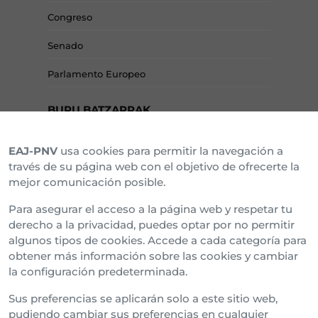
Congreso
Senado
Parlamento Europeo
BURU BATZARRAK
EAJ-PNV
usa cookies para permitir la navegación a
Araba Buru Batzar
través de su página web con el objetivo de ofrecerte la
mejor comunicación posible.
Bizkai Buru Batzar
Para asegurar el acceso a la página web y respetar tu
Gipuzko Buru Batzar
derecho a la privacidad, puedes optar por no permitir
algunos tipos de cookies. Accede a cada categoría para
Ipar Buru Batzar
obtener más información sobre las cookies y cambiar
la configuración predeterminada.
Napar Buru Batzar
Sus preferencias se aplicarán solo a este sitio web,
pudiendo cambiar sus preferencias en cualquier