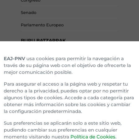
Congreso
Senado
Parlamento Europeo
BURU BATZARRAK
EAJ-PNV
usa cookies para permitir la navegación a
Araba Buru Batzar
través de su página web con el objetivo de ofrecerte la
mejor comunicación posible.
Bizkai Buru Batzar
Para asegurar el acceso a la página web y respetar tu
Gipuzko Buru Batzar
derecho a la privacidad, puedes optar por no permitir
algunos tipos de cookies. Accede a cada categoría para
Ipar Buru Batzar
obtener más información sobre las cookies y cambiar
la configuración predeterminada.
Napar Buru Batzar
Sus preferencias se aplicarán solo a este sitio web,
pudiendo cambiar sus preferencias en cualquier
momento visitando nuestra
Política de Cookies
.