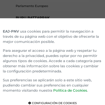
Parlamento Europeo
BURU BATZARRAK
EAJ-PNV
usa cookies para permitir la navegación a
Araba Buru Batzar
través de su página web con el objetivo de ofrecerte la
mejor comunicación posible.
Bizkai Buru Batzar
Para asegurar el acceso a la página web y respetar tu
Gipuzko Buru Batzar
derecho a la privacidad, puedes optar por no permitir
algunos tipos de cookies. Accede a cada categoría para
Ipar Buru Batzar
obtener más información sobre las cookies y cambiar
la configuración predeterminada.
Napar Buru Batzar
Sus preferencias se aplicarán solo a este sitio web,
pudiendo cambiar sus preferencias en cualquier
momento visitando nuestra
Política de Cookies
.
CONFIGURACIÓN DE COOKIES