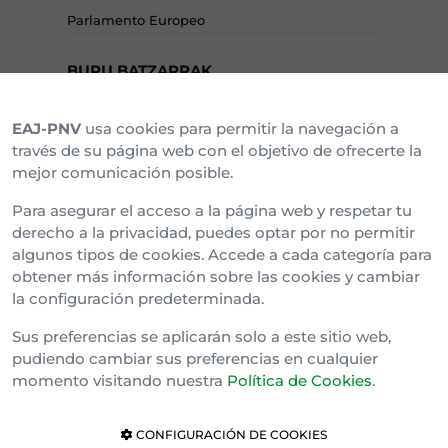
Parlamento Europeo
BURU BATZARRAK
EAJ-PNV
usa cookies para permitir la navegación a
Araba Buru Batzar
través de su página web con el objetivo de ofrecerte la
mejor comunicación posible.
Bizkai Buru Batzar
Para asegurar el acceso a la página web y respetar tu
Gipuzko Buru Batzar
derecho a la privacidad, puedes optar por no permitir
algunos tipos de cookies. Accede a cada categoría para
Ipar Buru Batzar
obtener más información sobre las cookies y cambiar
la configuración predeterminada.
Napar Buru Batzar
Sus preferencias se aplicarán solo a este sitio web,
pudiendo cambiar sus preferencias en cualquier
momento visitando nuestra
Política de Cookies
.
CONFIGURACIÓN DE COOKIES