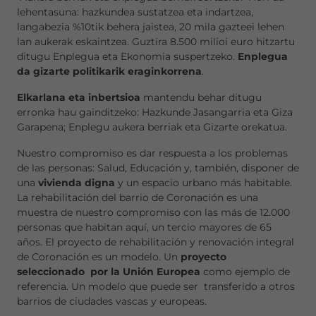
lehentasuna: hazkundea sustatzea eta indartzea,
langabezia %10tik behera jaistea, 20 mila gazteei lehen
lan aukerak eskaintzea. Guztira 8.500 milioi euro hitzartu
ditugu Enplegua eta Ekonomia suspertzeko.
Enplegua
da gizarte politikarik eraginkorrena
.
Elkarlana eta inbertsioa
mantendu behar ditugu
erronka hau gainditzeko: Hazkunde Jasangarria eta Giza
Garapena; Enplegu aukera berriak eta Gizarte orekatua.
Nuestro compromiso es dar respuesta a los problemas
de las personas: Salud, Educación y, también, disponer de
una
vivienda digna
y un espacio urbano más habitable.
La rehabilitación del barrio de Coronación es una
muestra de nuestro compromiso con las más de 12.000
personas que habitan aquí, un tercio mayores de 65
años. El proyecto de rehabilitación y renovación integral
de Coronación es un modelo. Un
proyecto
seleccionado por la Unión Europea
como ejemplo de
referencia. Un modelo que puede ser transferido a otros
barrios de ciudades vascas y europeas.