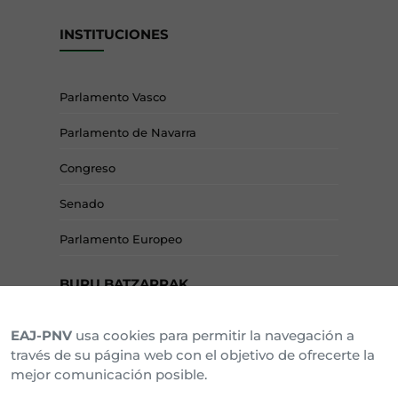
INSTITUCIONES
Parlamento Vasco
Parlamento de Navarra
Congreso
Senado
Parlamento Europeo
BURU BATZARRAK
EAJ-PNV
usa cookies para permitir la navegación a
Araba Buru Batzar
través de su página web con el objetivo de ofrecerte la
mejor comunicación posible.
Bizkai Buru Batzar