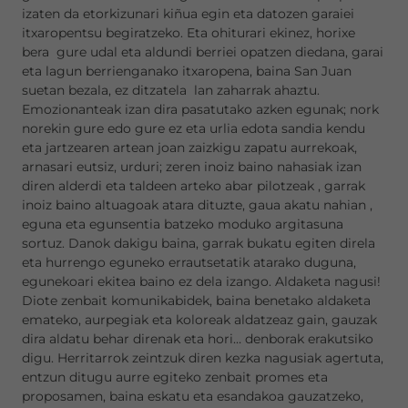
izaten da etorkizunari kiñua egin eta datozen garaiei
itxaropentsu begiratzeko. Eta ohiturari ekinez, horixe
bera gure udal eta aldundi berriei opatzen diedana, garai
eta lagun berrienganako itxaropena, baina San Juan
suetan bezala, ez ditzatela lan zaharrak ahaztu.
Emozionanteak izan dira pasatutako azken egunak; nork
norekin gure edo gure ez eta urlia edota sandia kendu
eta jartzearen artean joan zaizkigu zapatu aurrekoak,
arnasari eutsiz, urduri; zeren inoiz baino nahasiak izan
diren alderdi eta taldeen arteko abar pilotzeak , garrak
inoiz baino altuagoak atara dituzte, gaua akatu nahian ,
eguna eta egunsentia batzeko moduko argitasuna
sortuz. Danok dakigu baina, garrak bukatu egiten direla
eta hurrengo eguneko errautsetatik atarako duguna,
egunekoari ekitea baino ez dela izango. Aldaketa nagusi!
Diote zenbait komunikabidek, baina benetako aldaketa
emateko, aurpegiak eta koloreak aldatzeaz gain, gauzak
dira aldatu behar direnak eta hori… denborak erakutsiko
digu. Herritarrok zeintzuk diren kezka nagusiak agertuta,
entzun ditugu aurre egiteko zenbait promes eta
proposamen, baina eskatu eta esandakoa gauzatzeko,