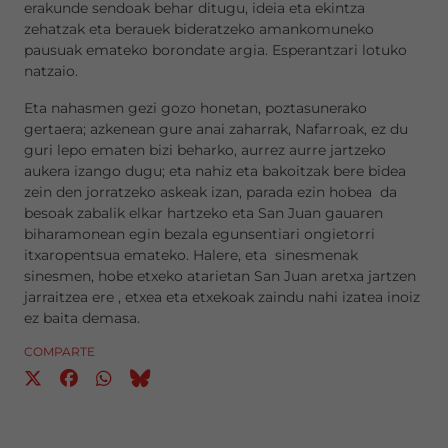
erakunde sendoak behar ditugu, ideia eta ekintza
zehatzak eta berauek bideratzeko amankomuneko
pausuak emateko borondate argia. Esperantzari lotuko
natzaio.
Eta nahasmen gezi gozo honetan, poztasunerako
gertaera; azkenean gure anai zaharrak, Nafarroak, ez du
guri lepo ematen bizi beharko, aurrez aurre jartzeko
aukera izango dugu; eta nahiz eta bakoitzak bere bidea
zein den jorratzeko askeak izan, parada ezin hobea da
besoak zabalik elkar hartzeko eta San Juan gauaren
biharamonean egin bezala egunsentiari ongietorri
itxaropentsua emateko. Halere, eta sinesmenak
sinesmen, hobe etxeko atarietan San Juan aretxa jartzen
jarraitzea ere , etxea eta etxekoak zaindu nahi izatea inoiz
ez baita demasa.
COMPARTE