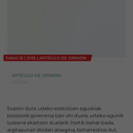
JUNIO
16
|
2015
|
ARTÍCULO DE OPINIÓN
ARTÍCULO DE OPINIÓN
BERRIA
Esaten dute udako solstizioan eguzkiak
posiziorik gorenena izan ohi duela, urteko egunik
luzeena ekartzen duelarik; hortik behar bada,
argitasunari diodan atsegina, beharrezkoa dut,