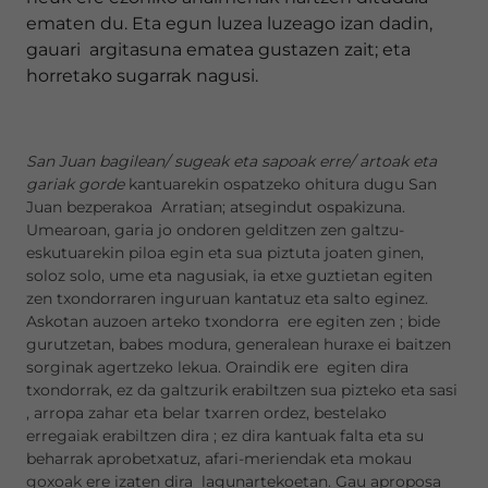
ematen du. Eta egun luzea luzeago izan dadin,
gauari argitasuna ematea gustazen zait; eta
horretako sugarrak nagusi.
San Juan bagilean/ sugeak eta sapoak erre/ artoak eta
gariak gorde
kantuarekin ospatzeko ohitura dugu San
Juan bezperakoa Arratian; atsegindut ospakizuna.
Umearoan, garia jo ondoren gelditzen zen galtzu-
eskutuarekin piloa egin eta sua piztuta joaten ginen,
soloz solo, ume eta nagusiak, ia etxe guztietan egiten
zen txondorraren inguruan kantatuz eta salto eginez.
Askotan auzoen arteko txondorra ere egiten zen ; bide
gurutzetan, babes modura, generalean huraxe ei baitzen
sorginak agertzeko lekua. Oraindik ere egiten dira
txondorrak, ez da galtzurik erabiltzen sua pizteko eta sasi
, arropa zahar eta belar txarren ordez, bestelako
erregaiak erabiltzen dira ; ez dira kantuak falta eta su
beharrak aprobetxatuz, afari-meriendak eta mokau
goxoak ere izaten dira lagunartekoetan. Gau aproposa