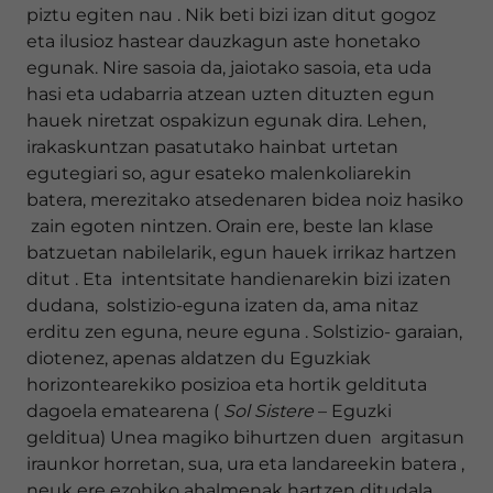
piztu egiten nau . Nik beti bizi izan ditut gogoz
eta ilusioz hastear dauzkagun aste honetako
egunak. Nire sasoia da, jaiotako sasoia, eta uda
hasi eta udabarria atzean uzten dituzten egun
hauek niretzat ospakizun egunak dira. Lehen,
irakaskuntzan pasatutako hainbat urtetan
egutegiari so, agur esateko malenkoliarekin
batera, merezitako atsedenaren bidea noiz hasiko
zain egoten nintzen. Orain ere, beste lan klase
batzuetan nabilelarik, egun hauek irrikaz hartzen
ditut . Eta intentsitate handienarekin bizi izaten
dudana, solstizio-eguna izaten da, ama nitaz
erditu zen eguna, neure eguna . Solstizio- garaian,
diotenez, apenas aldatzen du Eguzkiak
horizontearekiko posizioa eta hortik geldituta
dagoela ematearena (
Sol Sistere
– Eguzki
gelditua) Unea magiko bihurtzen duen argitasun
iraunkor horretan, sua, ura eta landareekin batera ,
neuk ere ezohiko ahalmenak hartzen ditudala