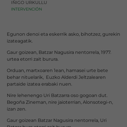
IÑIGO URKULLU
INTERVENCIÓN
Egunon denoi eta eskerrik asko, bihotzez, gurekin
izateagatik.
Gaur goizean, Batzar Nagusira nentorrela, 1977.
urtea etorri zait burura.
Orduan, martxoaren 1ean, hamasei urte bete
behar nituelarik, Euzko Alderdi Jeltzalearen
partaide izatea erabaki nuen.
Nire lehenengo Uri Batzarra oso gogoan dut.
Begoña Zineman, nire jaioterrian, Alonsotegi-n,
izan zen.
Gaur goizean Batzar Nagusira nentorrela, Uri