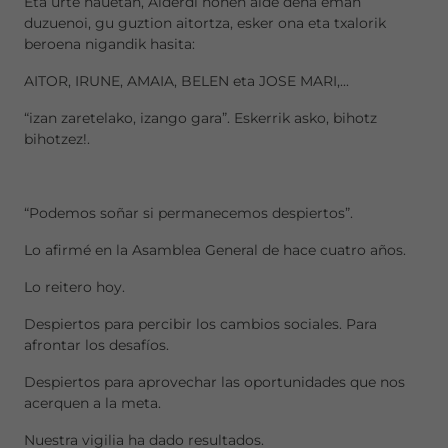
Eta urte hauetan, Alderdi honen alde dena eman
duzuenoi, gu guztion aitortza, esker ona eta txalorik
beroena nigandik hasita:
AITOR, IRUNE, AMAIA, BELEN eta JOSE MARI,...
“izan zaretelako, izango gara”. Eskerrik asko, bihotz
bihotzez!.
“Podemos soñar si permanecemos despiertos”.
Lo afirmé en la Asamblea General de hace cuatro años.
Lo reitero hoy.
Despiertos para percibir los cambios sociales. Para
afrontar los desafíos.
Despiertos para aprovechar las oportunidades que nos
acerquen a la meta.
Nuestra vigilia ha dado resultados.