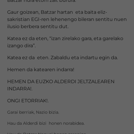
Batzar hura etorri zait burura.
Gaur goizean, Batzar hartan eta baita eliz-
sakristian EGI-ren lehenengo bileran sentitu nuen
ilusio berbera sentitu dut.
Katea ez da eten, “izan zirelako gara, eta garelako
izango dira”.
Katea ez da eten. Zabaldu eta indartu egin da.
Hemen da katearen indarra!
HEMEN DA EUZKO ALDERDI JELTZALEAREN
INDARRA!.
ONGI ETORRIAK!.
Garai berriak, Nazio bizia.
Hau da Alderdi bizi honen norabidea.