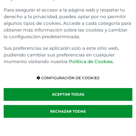
espacio de la centralidad natural del País.
Para asegurar el acceso a la página web y respetar tu
El espacio político-electoral del PNV es el nacionalismo
derecho a la privacidad, puedes optar por no permitir
democrático incluyente.
algunos tipos de cookies. Accede a cada categoría para
El espacio que se ocupa del bienestar de la ciudadanía.
obtener más información sobre las cookies y cambiar
la configuración predeterminada.
Esto es progresismo eficaz.
Sus preferencias se aplicarán solo a este sitio web,
El espacio comprometido con el futuro de Euskadi.
pudiendo cambiar sus preferencias en cualquier
momento visitando nuestra
Política de Cookies
.
Esto es la defensa de nuestros intereses.
Nuestro proyecto ha demostrado capacidad de superar
CONFIGURACIÓN DE COOKIES
la disputa izquierda/derecha. Porque en nuestro proyecto
Euskadi, los vascos y vascas, están por encima de todo.
ACEPTAR TODAS
Nuestra inteligencia pasada, y también la futura, debe
RECHAZAR TODAS
buscar extender nuestro proyecto.
Ampliar nuestro campo de acción.