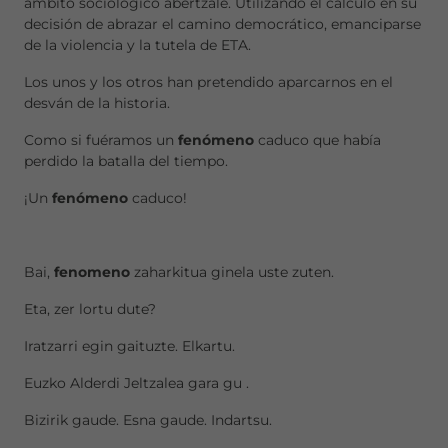
ámbito sociológico abertzale. Utilizando el cálculo en su
decisión de abrazar el camino democrático, emanciparse
de la violencia y la tutela de ETA.
Los unos y los otros han pretendido aparcarnos en el
desván de la historia.
Como si fuéramos un
fenómeno
caduco que había
perdido la batalla del tiempo.
¡Un
fenómeno
caduco!
Bai,
fenomeno
zaharkitua ginela uste zuten.
Eta, zer lortu dute?
Iratzarri egin gaituzte. Elkartu.
Euzko Alderdi Jeltzalea gara gu .
Bizirik gaude. Esna gaude. Indartsu.