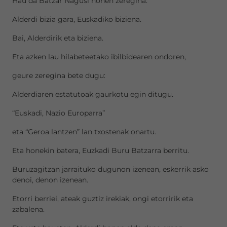
Hau da Batzar Nagusi honen zeregina.
Alderdi bizia gara, Euskadiko biziena.
Bai, Alderdirik eta biziena.
Eta azken lau hilabeteetako ibilbidearen ondoren,
geure zeregina bete dugu:
Alderdiaren estatutoak gaurkotu egin ditugu.
“Euskadi, Nazio Europarra”
eta “Geroa lantzen” lan txostenak onartu.
Eta honekin batera, Euzkadi Buru Batzarra berritu.
Buruzagitzan jarraituko dugunon izenean, eskerrik asko
denoi, denon izenean.
Etorri berriei, ateak guztiz irekiak, ongi etorririk eta
zabalena.