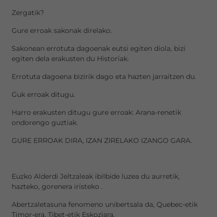
Zergatik?
Gure erroak sakonak direlako.
Sakonean errotuta dagoenak eutsi egiten diola, bizi
egiten dela erakusten du Historiak.
Errotuta dagoena bizirik dago eta hazten jarraitzen du.
Guk erroak ditugu.
Harro erakusten ditugu gure erroak: Arana-renetik
ondorengo guztiak.
GURE ERROAK DIRA, IZAN ZIRELAKO IZANGO GARA.
Euzko Alderdi Jeltzaleak ibilbide luzea du aurretik,
hazteko, gorenera iristeko .
Abertzaletasuna fenomeno unibertsala da, Quebec-etik
Timor-era, Tibet-etik Eskoziara.