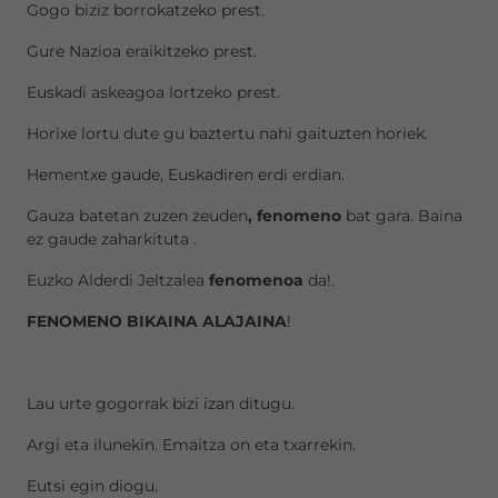
Gogo biziz borrokatzeko prest.
Gure Nazioa eraikitzeko prest.
Euskadi askeagoa lortzeko prest.
Horixe lortu dute gu baztertu nahi gaituzten horiek.
Hementxe gaude, Euskadiren erdi erdian.
Gauza batetan zuzen zeuden
, fenomeno
bat gara. Baina
ez gaude zaharkituta .
Euzko Alderdi Jeltzalea
fenomenoa
da!.
FENOMENO BIKAINA ALAJAINA
!
Lau urte gogorrak bizi izan ditugu.
Argi eta ilunekin. Emaitza on eta txarrekin.
Eutsi egin diogu.