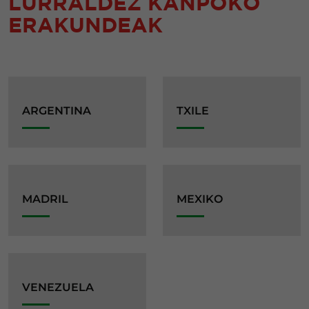
LURRALDEZ KANPOKO
ERAKUNDEAK
ARGENTINA
TXILE
MADRIL
MEXIKO
VENEZUELA