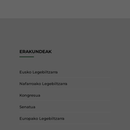
ERAKUNDEAK
Eusko Legebiltzarra
Nafarroako Legebiltzarra
Kongresua
Senatua
Europako Legebiltzarra