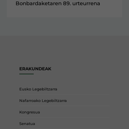
Bonbardaketaren 89. urteurrena
ERAKUNDEAK
Eusko Legebiltzarra
Nafarroako Legebiltzarra
Kongresua
Senatua