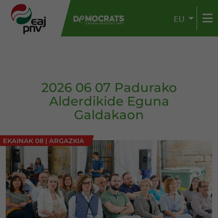
EU
2026 06 07 Padurako
Alderdikide Eguna
Galdakaon
EKAINAK 08
|
ARGAZKIA