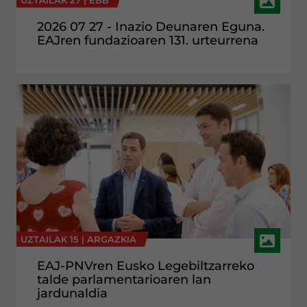
UZTAILAK 27 |
EBB
2026 07 27 - Inazio Deunaren Eguna.
EAJren fundazioaren 131. urteurrena
UZTAILAK 15 |
ARGAZKIA
EAJ-PNVren Eusko Legebiltzarreko
talde parlamentarioaren lan
jardunaldia