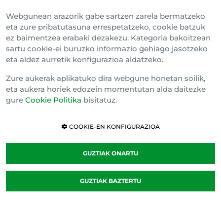
Webgunean arazorik gabe sartzen zarela bermatzeko
eta zure pribatutasuna errespetatzeko, cookie batzuk
ez baimentzea erabaki dezakezu. Kategoria bakoitzean
sartu cookie-ei buruzko informazio gehiago jasotzeko
eta aldez aurretik konfigurazioa aldatzeko.
Zure aukerak aplikatuko dira webgune honetan soilik,
eta aukera horiek edozein momentutan alda daitezke
gure
Cookie Politika
bisitatuz.
COOKIE-EN KONFIGURAZIOA
GUZTIAK ONARTU
GUZTIAK BAZTERTU