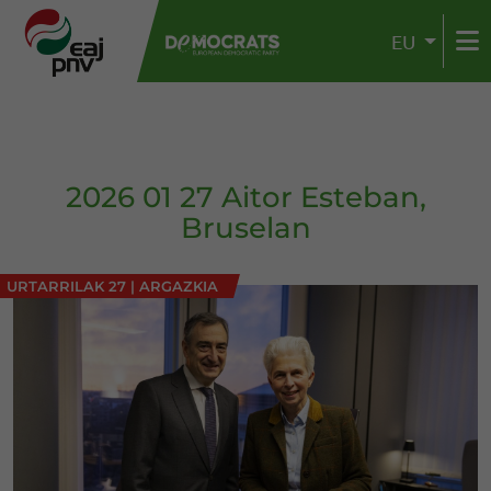
EU
2026 01 27 Aitor Esteban,
Bruselan
URTARRILAK 27
|
ARGAZKIA