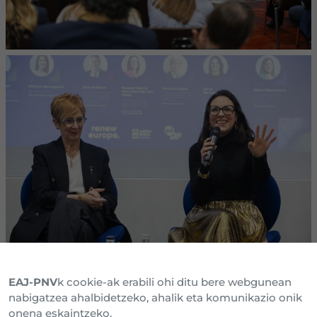
EAJ-PNV
k cookie-ak erabili ohi ditu bere webgunean
nabigatzea ahalbidetzeko, ahalik eta komunikazio onik
onena eskaintzeko.