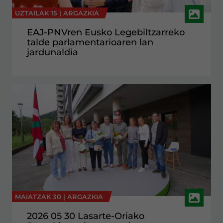
UZTAILAK 15 |
ARGAZKIA
EAJ-PNVren Eusko Legebiltzarreko
talde parlamentarioaren lan
jardunaldia
MAIATZAK 30 |
ARGAZKIA
2026 05 30 Lasarte-Oriako