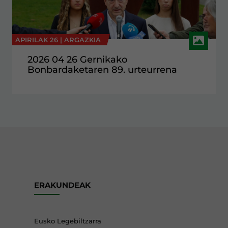
APIRILAK 26 |
ARGAZKIA
2026 04 26 Gernikako
Bonbardaketaren 89. urteurrena
ERAKUNDEAK
Eusko Legebiltzarra