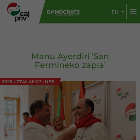
EU
Manu Ayerdiri 'San
Fermineko zapia'
2025 UZTAILAK 07
|
NBB