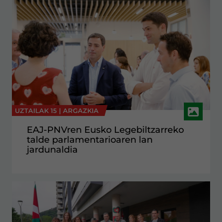
UZTAILAK 15 |
ARGAZKIA
EAJ-PNVren Eusko Legebiltzarreko
talde parlamentarioaren lan
jardunaldia