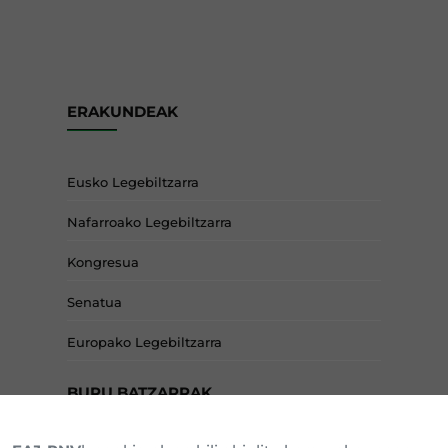
ERAKUNDEAK
Eusko Legebiltzarra
Nafarroako Legebiltzarra
Kongresua
Senatua
Europako Legebiltzarra
BURU BATZARRAK