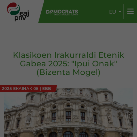
EU
Klasikoen Irakurraldi Etenik
Gabea 2025: "Ipui Onak"
(Bizenta Mogel)
2025 EKAINAK 05
|
EBB