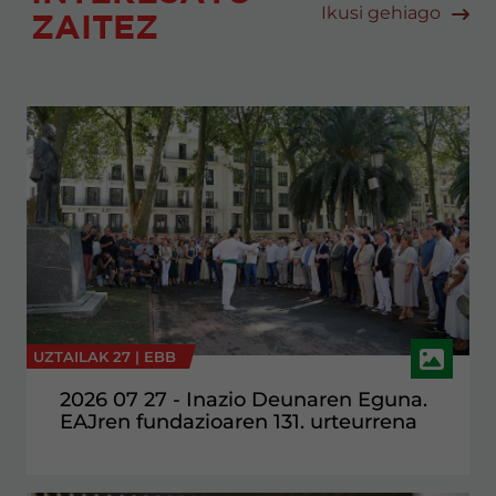
Ikusi gehiago
ZAITEZ
UZTAILAK 27 |
EBB
2026 07 27 - Inazio Deunaren Eguna.
EAJren fundazioaren 131. urteurrena