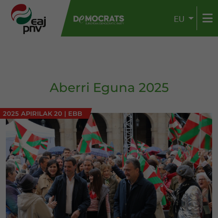
EU
Aberri Eguna 2025
2025 APIRILAK 20
|
EBB