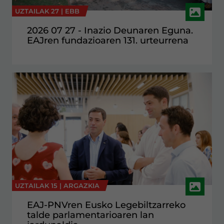
UZTAILAK 27 |
EBB
2026 07 27 - Inazio Deunaren Eguna.
EAJren fundazioaren 131. urteurrena
UZTAILAK 15 |
ARGAZKIA
EAJ-PNVren Eusko Legebiltzarreko
talde parlamentarioaren lan