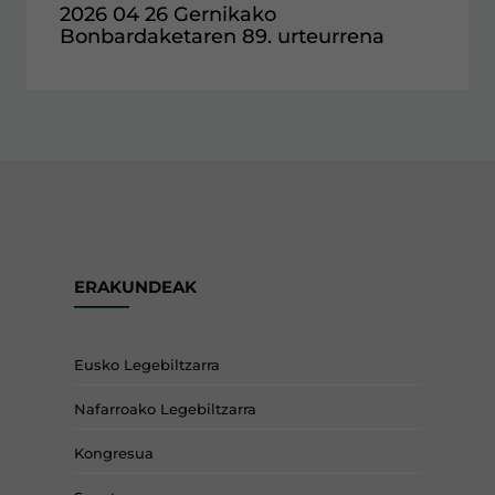
2026 04 26 Gernikako
Bonbardaketaren 89. urteurrena
ERAKUNDEAK
Eusko Legebiltzarra
Nafarroako Legebiltzarra
Kongresua