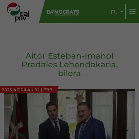
EU
Aitor Esteban-Imanol
Pradales Lehendakaria,
bilera
2025 APIRILAK 02
|
EBB