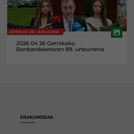
APIRILAK 26 |
ARGAZKIA
2026 04 26 Gernikako
Bonbardaketaren 89. urteurrena
ERAKUNDEAK