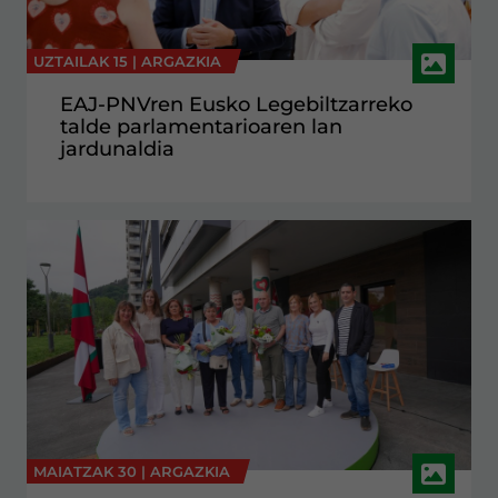
UZTAILAK 15 |
ARGAZKIA
EAJ-PNVren Eusko Legebiltzarreko
talde parlamentarioaren lan
jardunaldia
MAIATZAK 30 |
ARGAZKIA