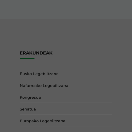
ERAKUNDEAK
Eusko Legebiltzarra
Nafarroako Legebiltzarra
Kongresua
Senatua
Europako Legebiltzarra