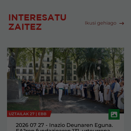
INTERESATU
Ikusi gehiago
ZAITEZ
UZTAILAK 27 |
EBB
2026 07 27 - Inazio Deunaren Eguna.