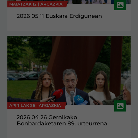
MAIATZAK 12 |
ARGAZKIA
2026 05 11 Euskara Erdigunean
APIRILAK 26 |
ARGAZKIA
2026 04 26 Gernikako
Bonbardaketaren 89. urteurrena