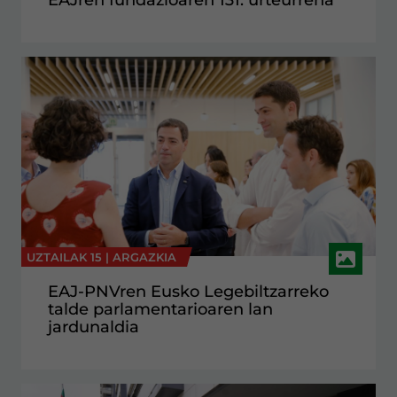
EAJren fundazioaren 131. urteurrena
UZTAILAK 15 |
ARGAZKIA
EAJ-PNVren Eusko Legebiltzarreko
talde parlamentarioaren lan
jardunaldia