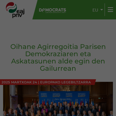
EU
Oihane Agirregoitia Parisen
Demokraziaren eta
Askatasunen alde egin den
Gailurrean
2025 MARTXOAK 24
|
EUROPAKO LEGEBILTZARRA