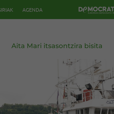
IRIAK
AGENDA
Aita Mari itsasontzira bisita