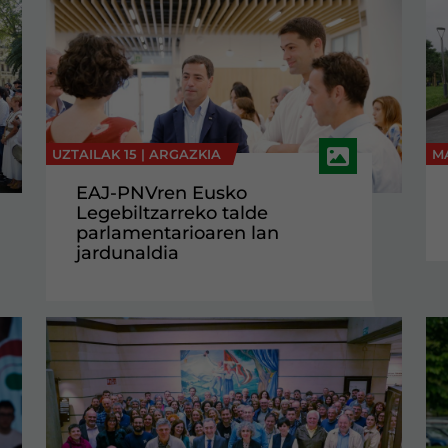
UZTAILAK 15 |
ARGAZKIA
M
EAJ-PNVren Eusko
Legebiltzarreko talde
parlamentarioaren lan
jardunaldia