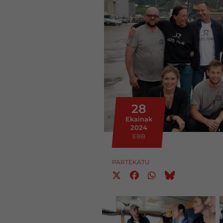
28
Ekainak
2024
EBB
PARTEKATU