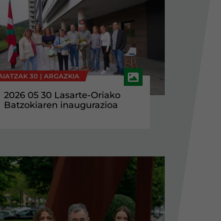
AIATZAK 30 |
ARGAZKIA
2026 05 30 Lasarte-Oriako
Batzokiaren inaugurazioa