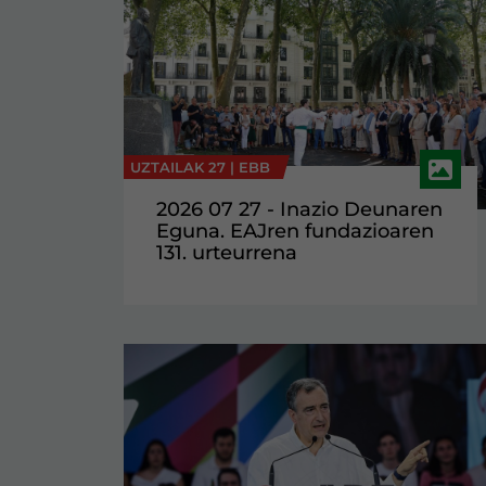
UZTAILAK 27 |
EBB
2026 07 27 - Inazio Deunaren
Eguna. EAJren fundazioaren
131. urteurrena