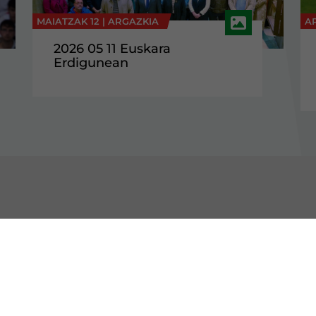
MAIATZAK 12 |
ARGAZKIA
AP
2026 05 11 Euskara
Erdigunean
GUTU EAJ-PNV
ERAKUNDEAK
e erakundea
Eusko Legebiltzarra
ria eta ideologia
Nafarroako Legebiltzarra