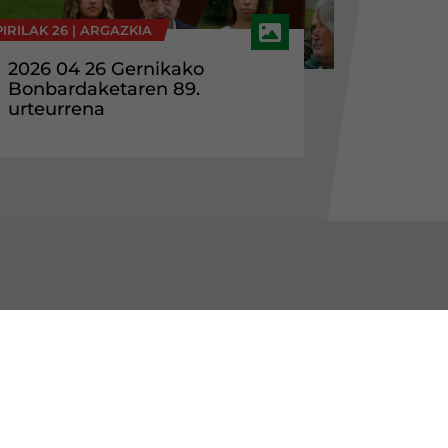
IRILAK 26 |
ARGAZKIA
2026 04 26 Gernikako
Bonbardaketaren 89.
urteurrena
BURU BATZARRAK
Araba Buru Batzar
Bizkai Buru Batzar