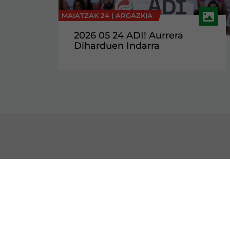
MAIATZAK 24 |
ARGAZKIA
2026 05 24 ADI! Aurrera
Diharduen Indarra
HARREMANETARAKO
EZA
Gure Egoitzak
Barn
Alderdikidetu
Histo