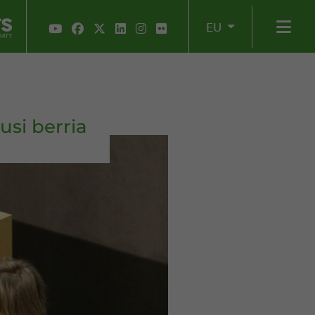
EU
si berria