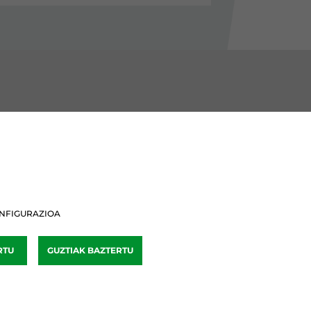
BURU BATZARRAK
Araba Buru Batzar
Bizkai Buru Batzar
NFIGURAZIOA
Gipuzko Buru Batzar
RTU
GUZTIAK BAZTERTU
Ipar Buru Batzar
Napar Buru Batzar