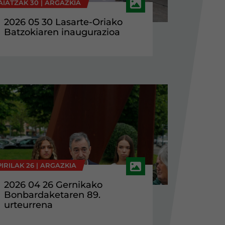
AIATZAK 30 |
ARGAZKIA
2026 05 30 Lasarte-Oriako
Batzokiaren inaugurazioa
IRILAK 26 |
ARGAZKIA
2026 04 26 Gernikako
Bonbardaketaren 89.
urteurrena