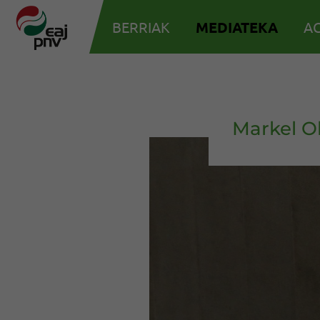
BERRIAK
MEDIATEKA
AG
Markel O