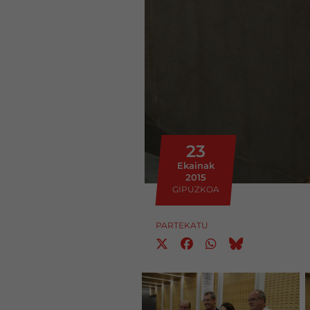
23
Ekainak
2015
GIPUZKOA
PARTEKATU