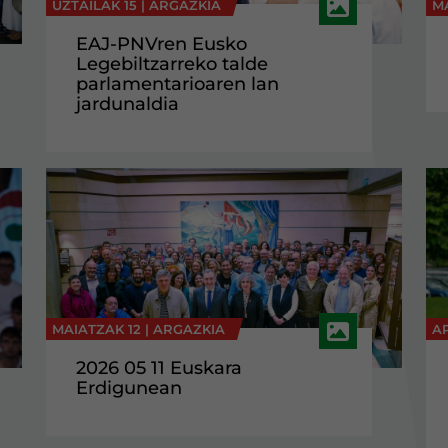
UZTAILAK 15 |
ARGAZKIA
M
EAJ-PNVren Eusko
Legebiltzarreko talde
parlamentarioaren lan
jardunaldia
MAIATZAK 12 |
ARGAZKIA
AP
2026 05 11 Euskara
Erdigunean