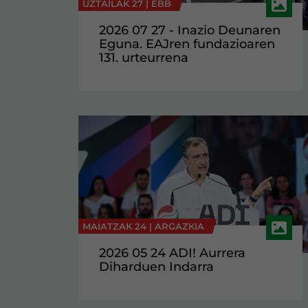
UZTAILAK 27 |
EBB
2026 07 27 - Inazio Deunaren
Eguna. EAJren fundazioaren
131. urteurrena
MAIATZAK 24 |
ARGAZKIA
2026 05 24 ADI! Aurrera
Diharduen Indarra