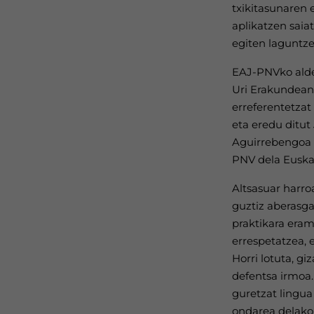
txikitasunaren e
aplikatzen saia
egiten laguntze
EAJ-PNVko alder
Uri Erakundean
erreferentetzat
eta eredu ditut
Aguirrebengoa 
PNV dela Euskad
Altsasuar harro
guztiz aberasgar
praktikara eram
errespetatzea, e
Horri lotuta, g
defentsa irmoa.
guretzat lingua
ondarea delako