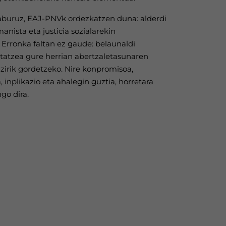
 aburuz, EAJ-PNVk ordezkatzen duna: alderdi
nista eta justicia sozialarekin
Erronka faltan ez gaude: belaunaldi
tatzea gure herrian abertzaletasunaren
irik gordetzeko. Nire konpromisoa,
a, inplikazio eta ahalegin guztia, horretara
go dira.