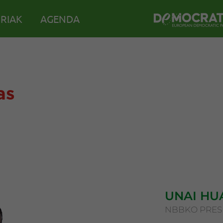
IRIAK
AGENDA
as
UNAI HU
NBBKO PRES