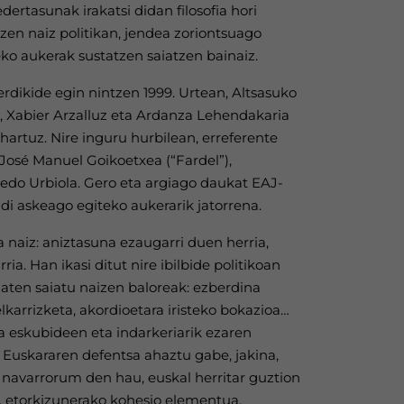
dertasunak irakatsi didan filosofia hori
tzen naiz politikan, jendea zoriontsuago
ko aukerak sustatzen saiatzen bainaiz.
dikide egin nintzen 1999. Urtean, Altsasuko
, Xabier Arzalluz eta Ardanza Lehendakaria
 hartuz. Nire inguru hurbilean, erreferente
 José Manuel Goikoetxea (“Fardel”),
edo Urbiola. Gero eta argiago daukat EAJ-
i askeago egiteko aukerarik jatorrena.
a naiz: aniztasuna ezaugarri duen herria,
ria. Han ikasi ditut nire ibilbide politikoan
aten saiatu naizen baloreak: ezberdina
lkarrizketa, akordioetara iristeko bokazioa…
iza eskubideen eta indarkeriarik ezaren
 Euskararen defentsa ahaztu gabe, jakina,
 navarrorum den hau, euskal herritar guztion
, etorkizunerako kohesio elementua.