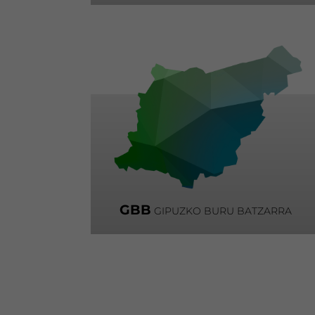
GBB
GIPUZKO BURU BATZARRA