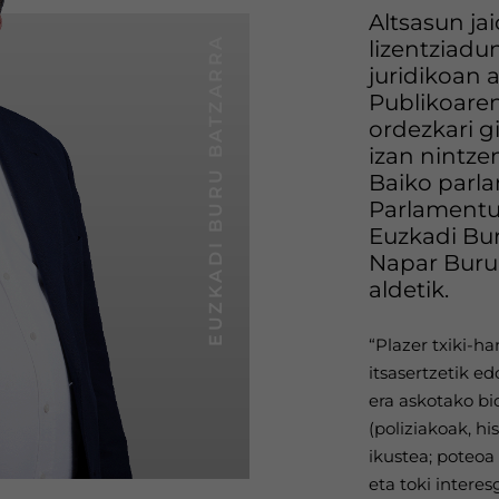
Altsasun ja
EUZKADI BURU BATZARRA
lizentziadu
juridikoan 
Publikoaren
ordezkari g
izan nintze
Baiko parla
Parlamentuk
Euzkadi Bur
Napar Buru 
aldetik.
“Plazer txiki-ha
itsasertzetik e
era askotako bio
(poliziakoak, hi
ikustea; poteoa
eta toki intere