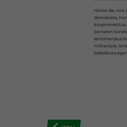
Horixe da, nire
demokrata, huma
konprometitua. 
berriekin konek
sentimendua biz
militantzia, lan
bideratuta egon
ITZULI