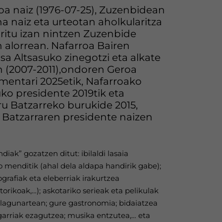
ioa naiz (1976-07-25), Zuzenbidean
na naiz eta urteotan aholkularitza
aritu izan nintzen Zuzenbide
 alorrean. Nafarroa Bairen
isa Altsasuko zinegotzi eta alkate
n (2007-2011),ondoren Geroa
mentari 2025etik, Nafarroako
o presidente 2019tik eta
u Batzarreko burukide 2015,
Batzarraren presidente naizen
ndiak” gozatzen ditut: ibilaldi lasaia
do menditik (ahal dela aldapa handirik gabe);
grafiak eta eleberriak irakurtzea
storikoak,…); askotariko serieak eta pelikulak
 lagunartean; gure gastronomia; bidaiatzea
sgarriak ezagutzea; musika entzutea,… eta