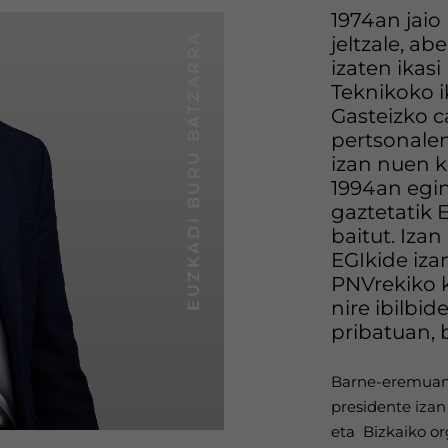
1974an jaio
EUZKADI BURU BATZARRA
jeltzale, ab
izaten ikasi
Teknikoko 
Gasteizko 
pertsonale
izan nuen k
1994an egin
gaztetatik 
baitut. Izan
EGIkide iza
PNVrekiko 
nire ibilbid
pribatuan, 
Barne-eremuan,
presidente izan
eta Bizkaiko or