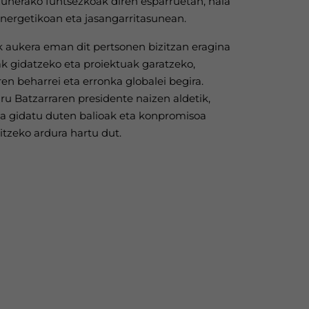
zunerako funtsezkoak diren esparruetan, hala
 energetikoan eta jasangarritasunean.
 aukera eman dit pertsonen bizitzan eragina
k gidatzeko eta proiektuak garatzeko,
ren beharrei eta erronka globalei begira.
uru Batzarraren presidente naizen aldetik,
soa gidatu duten balioak eta konpromisoa
aitzeko ardura hartu dut.