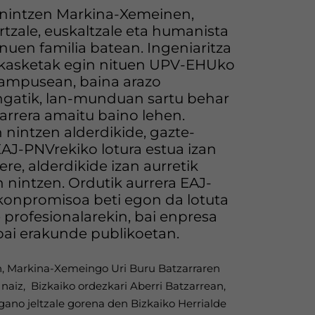
 nintzen Markina-Xemeinen,
ertzale, euskaltzale eta humanista
 nuen familia batean. Ingeniaritza
ikasketak egin nituen UPV-EHUko
campusean, baina arazo
ngatik, lan-munduan sartu behar
arrera amaitu baino lehen.
 nintzen alderdikide, gazte-
EAJ-PNVrekiko lotura estua izan
 ere, alderdikide izan aurretik
n nintzen. Ordutik aurrera EAJ-
konpromisoa beti egon da lotuta
e profesionalarekin, bai enpresa
bai erakunde publikoetan.
 Markina-Xemeingo Uri Buru Batzarraren
 naiz, Bizkaiko ordezkari Aberri Batzarrean,
gano jeltzale gorena den Bizkaiko Herrialde