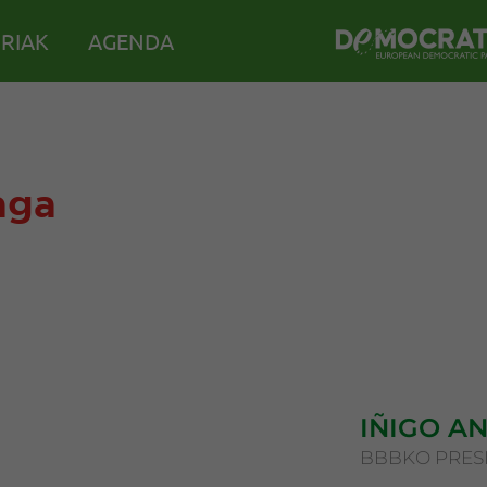
IRIAK
AGENDA
aga
IÑIGO A
BBBKO PRES