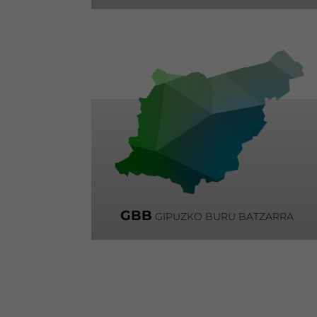
GBB
GIPUZKO BURU BATZARRA