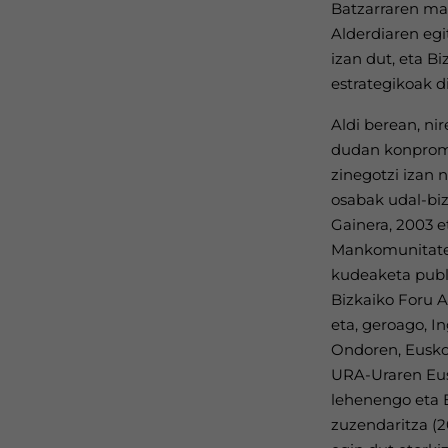
Batzarraren mah
Alderdiaren eg
izan dut, eta B
estrategikoak d
Aldi berean, nir
dudan konprom
zinegotzi izan n
osabak udal-biz
Gainera, 2003 e
Mankomunitatea
kudeaketa publ
Bizkaiko Foru A
eta, geroago, I
Ondoren, Eusko 
URA-Uraren Eus
lehenengo eta 
zuzendaritza (2