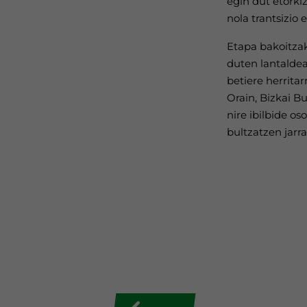
egin dut etorki
nola trantsizio
Etapa bakoitzak
duten lantaldea
betiere herritar
Orain, Bizkai B
nire ibilbide o
bultzatzen jarr