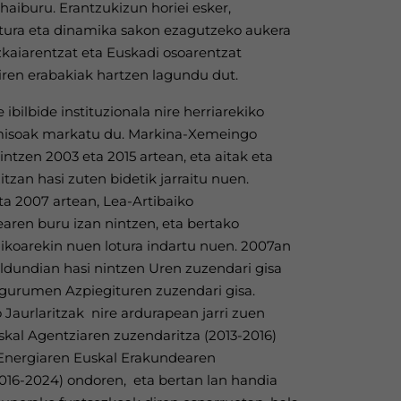
aiburu. Erantzukizun horiei esker,
itura eta dinamika sakon ezagutzeko aukera
izkaiarentzat eta Euskadi osoarentzat
iren erabakiak hartzen lagundu dut.
e ibilbide instituzionala nire herriarekiko
isoak markatu du. Markina-Xemeingo
intzen 2003 eta 2015 artean, eta aitak eta
itzan hasi zuten bidetik jarraitu nuen.
ta 2007 artean, Lea-Artibaiko
ren buru izan nintzen, eta bertako
ikoarekin nuen lotura indartu nuen. 2007an
ldundian hasi nintzen Uren zuzendari gisa
ngurumen Azpiegituren zuzendari gisa.
Jaurlaritzak nire ardurapean jarri zuen
kal Agentziaren zuzendaritza (2013-2016)
Energiaren Euskal Erakundearen
016-2024) ondoren, eta bertan lan handia