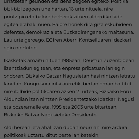
urratsetan geunden eta dena zegoen egiteko. Politika
bizi-bizi zegoen une hartan, 16 urte nituela, nire
printzipio eta balore berberak zituen alderdiko kide
egitea erabaki nuen. Balore horiek dira giza eskubideen
defentsa, demokrazia eta Euzkadirenganako maitasuna.
Lau urte geroago, EGIren Aberri Kontseiluaren Idazkari
egin ninduten.
Ikasketak amaitu nituen 1985ean, Deustun Zuzenbidean
lizentziadun egitean, eta enpresa pribatuan lan egin
ondoren, Bizkaiko Batzar Nagusietan hasi nintzen letratu
lanetan. Kongresura iritsi aurretik, bertan eman baititut
nire ibilbide politikoaren azken 21 urteak, Bizkaiko Foru
Aldundian izan nintzen Presidentetzako Idazkari Nagusi
eta bozeramaile eta, 1995 eta 2003 urte bitartean,
Bizkaiko Batzar Nagusietako Presidente.
Aldi berean, eta ahal izan dudan neurrian, nire ardura
politikoak uztartu ditut beste lan batekin,