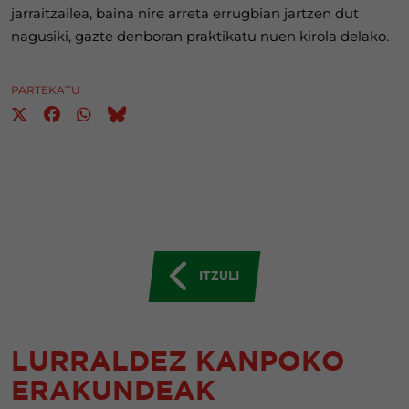
jarraitzailea, baina nire arreta errugbian jartzen dut
nagusiki, gazte denboran praktikatu nuen kirola delako.
PARTEKATU
ITZULI
LURRALDEZ KANPOKO
ERAKUNDEAK