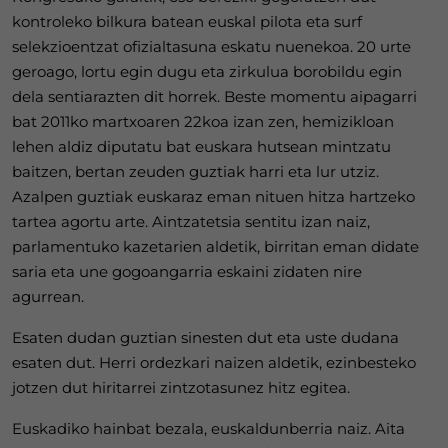
kontroleko bilkura batean euskal pilota eta surf
selekzioentzat ofizialtasuna eskatu nuenekoa. 20 urte
geroago, lortu egin dugu eta zirkulua borobildu egin
dela sentiarazten dit horrek. Beste momentu aipagarri
bat 2011ko martxoaren 22koa izan zen, hemizikloan
lehen aldiz diputatu bat euskara hutsean mintzatu
baitzen, bertan zeuden guztiak harri eta lur utziz.
Azalpen guztiak euskaraz eman nituen hitza hartzeko
tartea agortu arte. Aintzatetsia sentitu izan naiz,
parlamentuko kazetarien aldetik, birritan eman didate
saria eta une gogoangarria eskaini zidaten nire
agurrean.
Esaten dudan guztian sinesten dut eta uste dudana
esaten dut. Herri ordezkari naizen aldetik, ezinbesteko
jotzen dut hiritarrei zintzotasunez hitz egitea.
Euskadiko hainbat bezala, euskaldunberria naiz. Aita