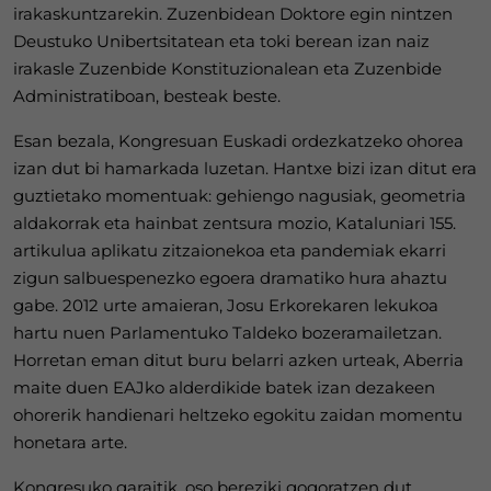
irakaskuntzarekin. Zuzenbidean Doktore egin nintzen
Deustuko Unibertsitatean eta toki berean izan naiz
irakasle Zuzenbide Konstituzionalean eta Zuzenbide
Administratiboan, besteak beste.
Esan bezala, Kongresuan Euskadi ordezkatzeko ohorea
izan dut bi hamarkada luzetan. Hantxe bizi izan ditut era
guztietako momentuak: gehiengo nagusiak, geometria
aldakorrak eta hainbat zentsura mozio, Kataluniari 155.
artikulua aplikatu zitzaionekoa eta pandemiak ekarri
zigun salbuespenezko egoera dramatiko hura ahaztu
gabe. 2012 urte amaieran, Josu Erkorekaren lekukoa
hartu nuen Parlamentuko Taldeko bozeramailetzan.
Horretan eman ditut buru belarri azken urteak, Aberria
maite duen EAJko alderdikide batek izan dezakeen
ohorerik handienari heltzeko egokitu zaidan momentu
honetara arte.
Kongresuko garaitik, oso bereziki gogoratzen dut