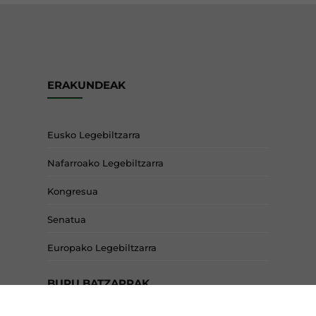
ERAKUNDEAK
Eusko Legebiltzarra
Nafarroako Legebiltzarra
Kongresua
Senatua
Europako Legebiltzarra
BURU BATZARRAK