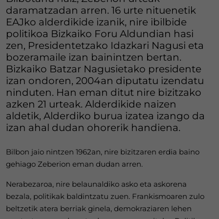
daramatzadan arren. 16 urte nituenetik
EAJko alderdikide izanik, nire ibilbide
politikoa Bizkaiko Foru Aldundian hasi
zen, Presidentetzako Idazkari Nagusi eta
bozeramaile izan bainintzen bertan.
Bizkaiko Batzar Nagusietako presidente
izan ondoren, 2004an diputatu izendatu
ninduten. Han eman ditut nire bizitzako
azken 21 urteak. Alderdikide naizen
aldetik, Alderdiko burua izatea izango da
izan ahal dudan ohorerik handiena.
Bilbon jaio nintzen 1962an, nire bizitzaren erdia baino
gehiago Zeberion eman dudan arren.
Nerabezaroa, nire belaunaldiko asko eta askorena
bezala, politikak baldintzatu zuen. Frankismoaren zulo
beltzetik atera berriak ginela, demokraziaren lehen