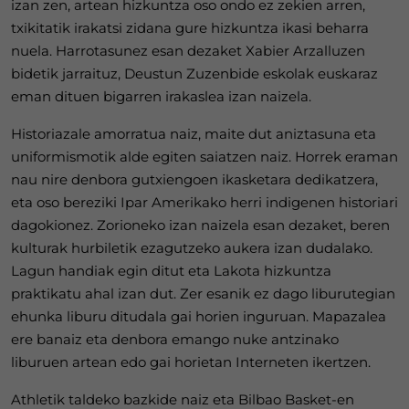
izan zen, artean hizkuntza oso ondo ez zekien arren,
txikitatik irakatsi zidana gure hizkuntza ikasi beharra
nuela. Harrotasunez esan dezaket Xabier Arzalluzen
bidetik jarraituz, Deustun Zuzenbide eskolak euskaraz
eman dituen bigarren irakaslea izan naizela.
Historiazale amorratua naiz, maite dut aniztasuna eta
uniformismotik alde egiten saiatzen naiz. Horrek eraman
nau nire denbora gutxiengoen ikasketara dedikatzera,
eta oso bereziki Ipar Amerikako herri indigenen historiari
dagokionez. Zorioneko izan naizela esan dezaket, beren
kulturak hurbiletik ezagutzeko aukera izan dudalako.
Lagun handiak egin ditut eta Lakota hizkuntza
praktikatu ahal izan dut. Zer esanik ez dago liburutegian
ehunka liburu ditudala gai horien inguruan. Mapazalea
ere banaiz eta denbora emango nuke antzinako
liburuen artean edo gai horietan Interneten ikertzen.
Athletik taldeko bazkide naiz eta Bilbao Basket-en