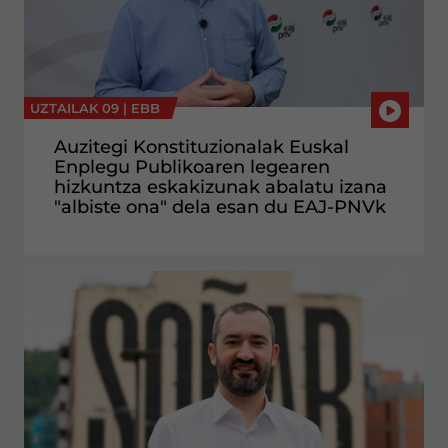
UZTAILAK 09 |
EBB
Auzitegi Konstituzionalak Euskal
Enplegu Publikoaren legearen
hizkuntza eskakizunak abalatu izana
"albiste ona" dela esan du EAJ-PNVk