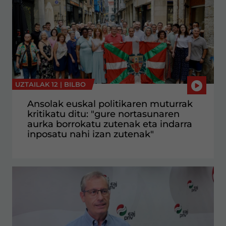
UZTAILAK 12 |
BILBO
Ansolak euskal politikaren muturrak
kritikatu ditu: "gure nortasunaren
aurka borrokatu zutenak eta indarra
inposatu nahi izan zutenak"