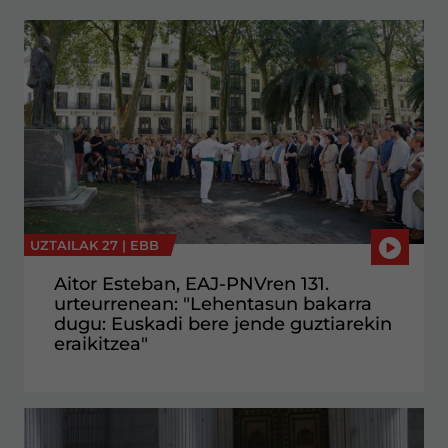
UZTAILAK 27 |
EBB
Aitor Esteban, EAJ-PNVren 131.
urteurrenean: "Lehentasun bakarra
dugu: Euskadi bere jende guztiarekin
eraikitzea"