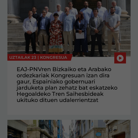
UZTAILAK 23 |
KONGRESUA
EAJ-PNVren Bizkaiko eta Arabako
ordezkariak Kongresuan izan dira
gaur, Espainiako gobernuari
jarduketa plan zehatz bat eskatzeko
Hegoaldeko Tren Saihesbideak
ukituko dituen udalerrientzat