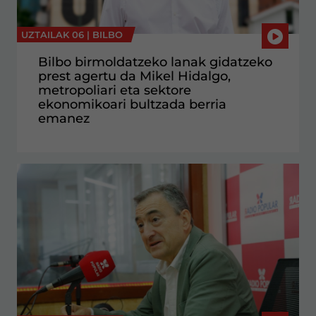
UZTAILAK 06 |
BILBO
Bilbo birmoldatzeko lanak gidatzeko
prest agertu da Mikel Hidalgo,
metropoliari eta sektore
ekonomikoari bultzada berria
emanez