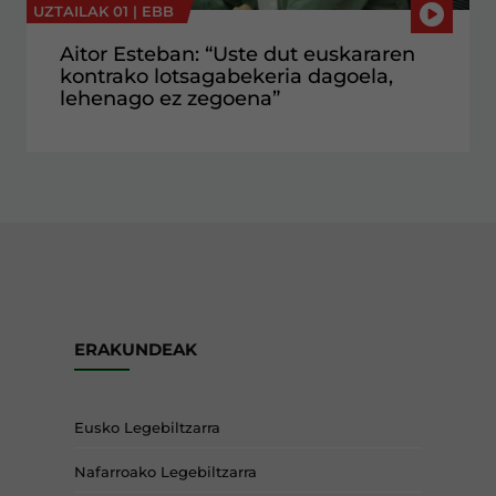
UZTAILAK 01 |
EBB
Aitor Esteban: “Uste dut euskararen
kontrako lotsagabekeria dagoela,
lehenago ez zegoena”
ERAKUNDEAK
Eusko Legebiltzarra
Nafarroako Legebiltzarra