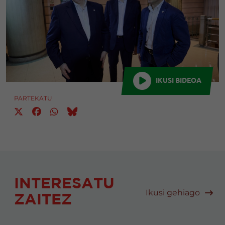
IKUSI BIDEOA
PARTEKATU
INTERESATU
Ikusi gehiago
ZAITEZ