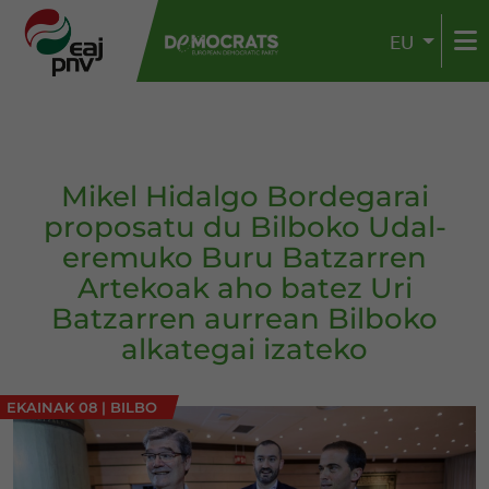
EU
Mikel Hidalgo Bordegarai
proposatu du Bilboko Udal-
eremuko Buru Batzarren
Artekoak aho batez Uri
Batzarren aurrean Bilboko
alkategai izateko
EKAINAK 08
|
BILBO