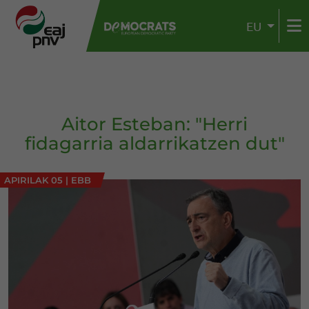
EU
Aitor Esteban: "Herri
fidagarria aldarrikatzen dut"
APIRILAK 05
|
EBB