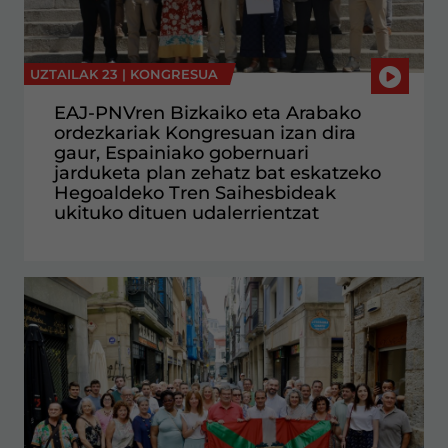
UZTAILAK 23 |
KONGRESUA
EAJ-PNVren Bizkaiko eta Arabako
ordezkariak Kongresuan izan dira
gaur, Espainiako gobernuari
jarduketa plan zehatz bat eskatzeko
Hegoaldeko Tren Saihesbideak
ukituko dituen udalerrientzat