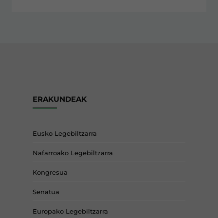
ERAKUNDEAK
Eusko Legebiltzarra
Nafarroako Legebiltzarra
Kongresua
Senatua
Europako Legebiltzarra