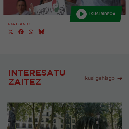
IKUSI BIDEOA
PARTEKATU
INTERESATU
Ikusi gehiago
ZAITEZ