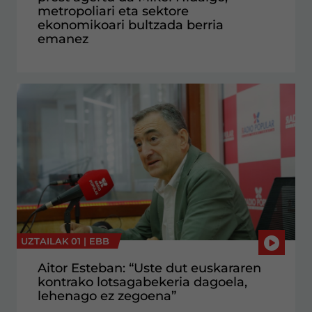
metropoliari eta sektore
ekonomikoari bultzada berria
emanez
UZTAILAK 01 |
EBB
Aitor Esteban: “Uste dut euskararen
kontrako lotsagabekeria dagoela,
lehenago ez zegoena”