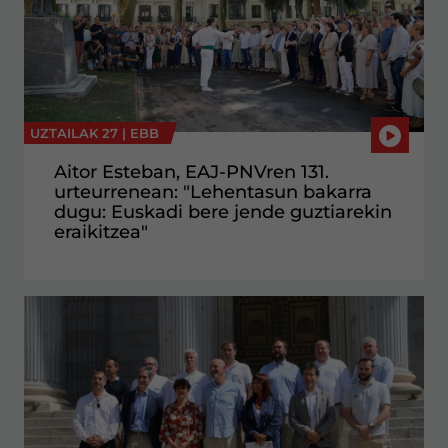
UZTAILAK 27 |
EBB
Aitor Esteban, EAJ-PNVren 131.
urteurrenean: "Lehentasun bakarra
dugu: Euskadi bere jende guztiarekin
eraikitzea"