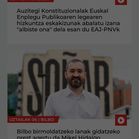
Auzitegi Konstituzionalak Euskal
Enplegu Publikoaren legearen
hizkuntza eskakizunak abalatu izana
"albiste ona" dela esan du EAJ-PNVk
UZTAILAK 06 |
BILBO
Bilbo birmoldatzeko lanak gidatzeko
prest agertu da Mikel Hidalgo,