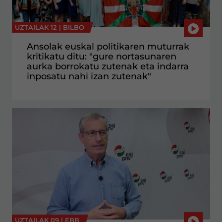
UZTAILAK 12 |
BILBO
Ansolak euskal politikaren muturrak
kritikatu ditu: "gure nortasunaren
aurka borrokatu zutenak eta indarra
inposatu nahi izan zutenak"
UZTAILAK 09 |
EBB