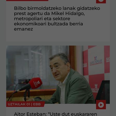
Bilbo birmoldatzeko lanak gidatzeko
prest agertu da Mikel Hidalgo,
metropoliari eta sektore
ekonomikoari bultzada berria
emanez
UZTAILAK 01 |
EBB
Aitor Esteban: “Uste dut euskararen