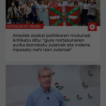
UZTAILAK 12 |
BILBO
Ansolak euskal politikaren muturrak
kritikatu ditu: "gure nortasunaren
aurka borrokatu zutenak eta indarra
inposatu nahi izan zutenak"