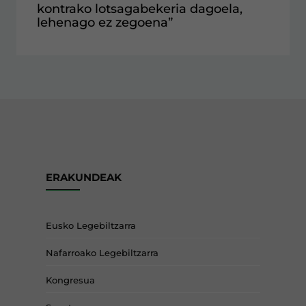
kontrako lotsagabekeria dagoela,
lehenago ez zegoena”
ERAKUNDEAK
Eusko Legebiltzarra
Nafarroako Legebiltzarra
Kongresua