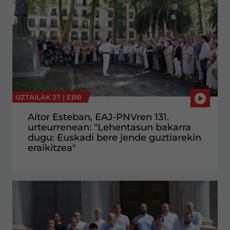
UZTAILAK 27 |
EBB
Aitor Esteban, EAJ-PNVren 131.
urteurrenean: "Lehentasun bakarra
dugu: Euskadi bere jende guztiarekin
eraikitzea"