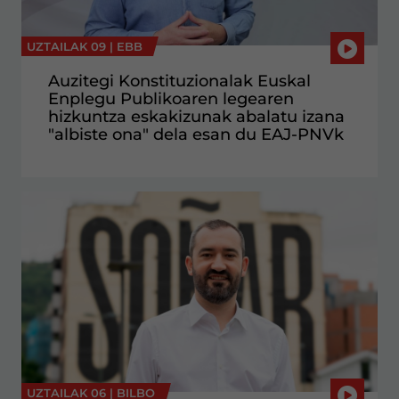
UZTAILAK 09 |
EBB
Auzitegi Konstituzionalak Euskal
Enplegu Publikoaren legearen
hizkuntza eskakizunak abalatu izana
"albiste ona" dela esan du EAJ-PNVk
UZTAILAK 06 |
BILBO