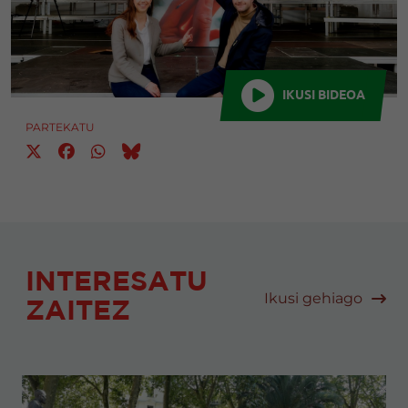
IKUSI BIDEOA
PARTEKATU
INTERESATU
Ikusi gehiago
ZAITEZ