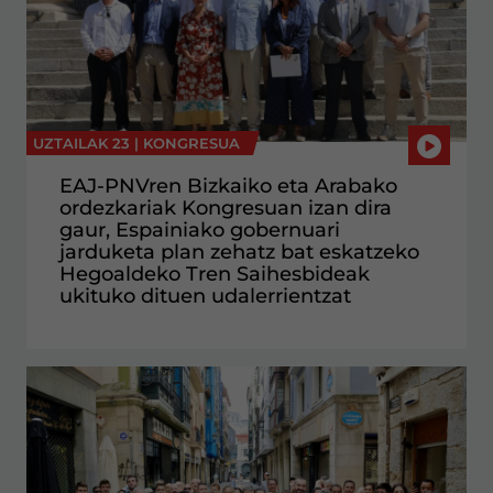
UZTAILAK 23 |
KONGRESUA
EAJ-PNVren Bizkaiko eta Arabako
ordezkariak Kongresuan izan dira
gaur, Espainiako gobernuari
jarduketa plan zehatz bat eskatzeko
Hegoaldeko Tren Saihesbideak
ukituko dituen udalerrientzat