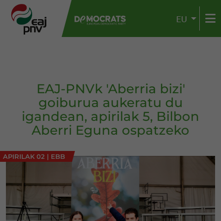
EU
EAJ-PNVk 'Aberria bizi'
goiburua aukeratu du
igandean, apirilak 5, Bilbon
Aberri Eguna ospatzeko
APIRILAK 02
|
EBB