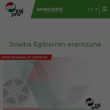
EU
Joseba Egibarren erantzuna
2005 EKAINAK 22
|
BIDEOA