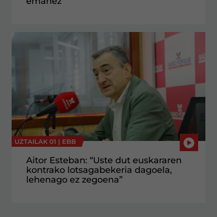
emanez
UZTAILAK 01 |
EBB
Aitor Esteban: “Uste dut euskararen
kontrako lotsagabekeria dagoela,
lehenago ez zegoena”