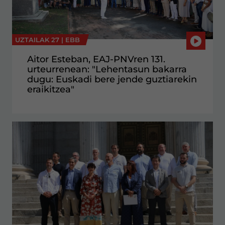
UZTAILAK 27 |
EBB
Aitor Esteban, EAJ-PNVren 131.
urteurrenean: "Lehentasun bakarra
dugu: Euskadi bere jende guztiarekin
eraikitzea"