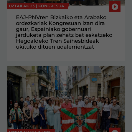
UZTAILAK 23 |
KONGRESUA
EAJ-PNVren Bizkaiko eta Arabako
ordezkariak Kongresuan izan dira
gaur, Espainiako gobernuari
jarduketa plan zehatz bat eskatzeko
Hegoaldeko Tren Saihesbideak
ukituko dituen udalerrientzat