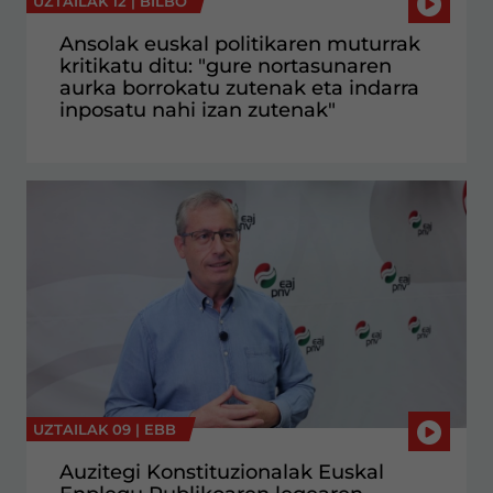
UZTAILAK 12 |
BILBO
Ansolak euskal politikaren muturrak
kritikatu ditu: "gure nortasunaren
aurka borrokatu zutenak eta indarra
inposatu nahi izan zutenak"
UZTAILAK 09 |
EBB
Auzitegi Konstituzionalak Euskal