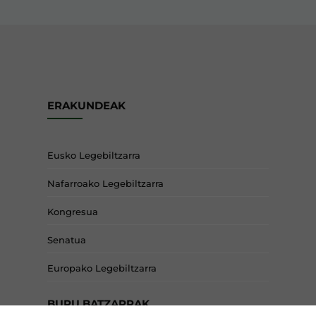
ERAKUNDEAK
Eusko Legebiltzarra
Nafarroako Legebiltzarra
Kongresua
Senatua
Europako Legebiltzarra
BURU BATZARRAK