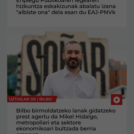
Enplegu Publikoaren legearen
hizkuntza eskakizunak abalatu izana
"albiste ona" dela esan du EAJ-PNVk
UZTAILAK 06 |
BILBO
Bilbo birmoldatzeko lanak gidatzeko
prest agertu da Mikel Hidalgo,
metropoliari eta sektore
ekonomikoari bultzada berria