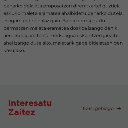
beharko dela eta proposatzen diren txartel guztiek
eskuko maleta eramatea ahalbidetu beharko dutela,
osagarri pertsonalaz gain. Baina horrek ez du
bermatzen maleta eramatea doakoa izango denik,
aerolineek are tarifa merkeagoa eskaintzen jarraitu
ahal izango dutelako, maletarik gabe bidaiatzen den
kasurako.
Interesatu
Ikusi gehiago
Zaitez