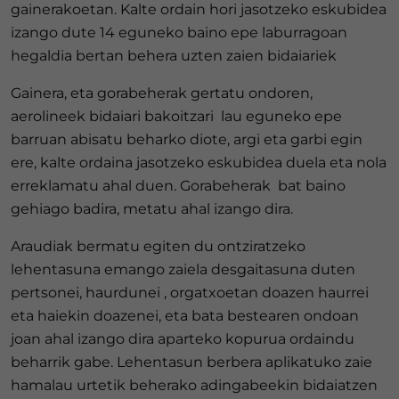
gainerakoetan. Kalte ordain hori jasotzeko eskubidea
izango dute 14 eguneko baino epe laburragoan
hegaldia bertan behera uzten zaien bidaiariek
Gainera, eta gorabeherak gertatu ondoren,
aerolineek bidaiari bakoitzari lau eguneko epe
barruan abisatu beharko diote, argi eta garbi egin
ere, kalte ordaina jasotzeko eskubidea duela eta nola
erreklamatu ahal duen. Gorabeherak bat baino
gehiago badira, metatu ahal izango dira.
Araudiak bermatu egiten du ontziratzeko
lehentasuna emango zaiela desgaitasuna duten
pertsonei, haurdunei , orgatxoetan doazen haurrei
eta haiekin doazenei, eta bata bestearen ondoan
joan ahal izango dira aparteko kopurua ordaindu
beharrik gabe. Lehentasun berbera aplikatuko zaie
hamalau urtetik beherako adingabeekin bidaiatzen