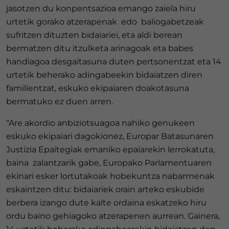
jasotzen du konpentsazioa emango zaiela hiru
urtetik gorako atzerapenak edo baliogabetzeak
sufritzen dituzten bidaiariei, eta aldi berean
bermatzen ditu itzulketa arinagoak eta babes
handiagoa desgaitasuna duten pertsonentzat eta 14
urtetik beherako adingabeekin bidaiatzen diren
familientzat, eskuko ekipaiaren doakotasuna
bermatuko ez duen arren.
“Are akordio anbiziotsuagoa nahiko genukeen
eskuko ekipaiari dagokionez, Europar Batasunaren
Justizia Epaitegiak emaniko epaiarekin lerrokatuta,
baina zalantzarik gabe, Europako Parlamentuaren
ekinari esker lortutakoak hobekuntza nabarmenak
eskaintzen ditu: bidaiariek orain arteko eskubide
berbera izango dute kalte ordaina eskatzeko hiru
ordu baino gehiagoko atzerapenen aurrean. Gainera,