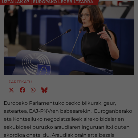
UZTAILAK 07
|
EUROPAKO LEGEBILTZARRA
PARTEKATU
Europako Parlamentuko osoko bilkurak, gaur,
asteartea, EAJ-PNVren babesarekin, Euroganberako
eta Kontseiluko negoziatzaileek aireko bidaiarien
eskubideei buruzko araudiaren inguruan itxi duten
akordioa onetsi du. Araudiak orain arte bezala