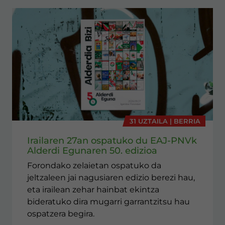
31 UZTAILA | BERRIA
Irailaren 27an ospatuko du EAJ-PNVk
Alderdi Egunaren 50. edizioa
Forondako zelaietan ospatuko da
jeltzaleen jai nagusiaren edizio berezi hau,
eta irailean zehar hainbat ekintza
bideratuko dira mugarri garrantzitsu hau
ospatzera begira.