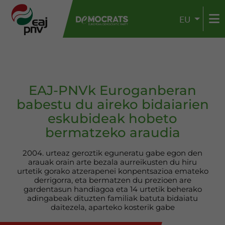
EU
EAJ-PNVk Euroganberan
babestu du aireko bidaiarien
eskubideak hobeto
bermatzeko araudia
2004. urteaz geroztik eguneratu gabe egon den
arauak orain arte bezala aurreikusten du hiru
urtetik gorako atzerapenei konpentsazioa emateko
derrigorra, eta bermatzen du prezioen are
gardentasun handiagoa eta 14 urtetik beherako
adingabeak dituzten familiak batuta bidaiatu
daitezela, aparteko kosterik gabe