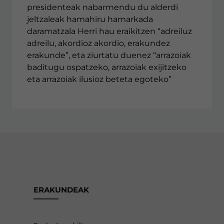
presidenteak nabarmendu du alderdi
jeltzaleak hamahiru hamarkada
daramatzala Herri hau eraikitzen “adreiluz
adreilu, akordioz akordio, erakundez
erakunde”, eta ziurtatu duenez “arrazoiak
baditugu ospatzeko, arrazoiak exijitzeko
eta arrazoiak ilusioz beteta egoteko”
ERAKUNDEAK