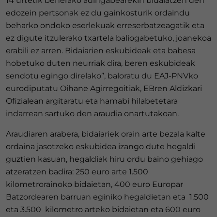
14 urtetik beherako adingabearekin bidaiatzen den
edozein pertsonak ez du gainkosturik ordaindu
beharko ondoko eserlekuak erreserbatzeagatik eta
ez digute itzulerako txartela baliogabetuko, joanekoa
erabili ez arren. Bidaiarien eskubideak eta babesa
hobetuko duten neurriak dira, beren eskubideak
sendotu egingo direlako”, baloratu du EAJ-PNVko
eurodiputatu Oihane Agirregoitiak, EBren Aldizkari
Ofizialean argitaratu eta hamabi hilabetetara
indarrean sartuko den araudia onartutakoan.
Araudiaren arabera, bidaiariek orain arte bezala kalte
ordaina jasotzeko eskubidea izango dute hegaldi
guztien kasuan, hegaldiak hiru ordu baino gehiago
atzeratzen badira: 250 euro arte 1.500
kilometrorainoko bidaietan, 400 euro Europar
Batzordearen barruan eginiko hegaldietan eta 1.500
eta 3.500 kilometro arteko bidaietan eta 600 euro