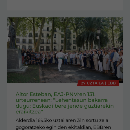
27 UZTAILA | EBB
Aitor Esteban, EAJ-PNVren 131.
urteurrenean: "Lehentasun bakarra
dugu: Euskadi bere jende guztiarekin
eraikitzea"
Alderdia 1895ko uztailaren 31n sortu zela
gogoratzeko egin den ekitaldian, EBBren