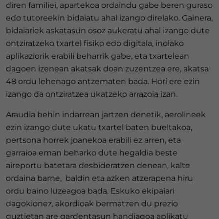
diren familiei, apartekoa ordaindu gabe beren guraso
edo tutoreekin bidaiatu ahal izango direlako. Gainera,
bidaiariek askatasun osoz aukeratu ahal izango dute
ontziratzeko txartel fisiko edo digitala, inolako
aplikaziorik erabili beharrik gabe, eta txartelean
dagoen izenean akatsak doan zuzentzea ere, akatsa
48 ordu lehenago antzematen bada. Hori ere ezin
izango da ontziratzea ukatzeko arrazoia izan.
Araudia behin indarrean jartzen denetik, aerolineek
ezin izango dute ukatu txartel baten bueltakoa,
pertsona horrek joanekoa erabili ez arren, eta
garraioa eman beharko dute hegaldia beste
aireportu batetara desbideratzen denean, kalte
ordaina barne, baldin eta azken atzerapena hiru
ordu baino luzeagoa bada. Eskuko ekipaiari
dagokionez, akordioak bermatzen du prezio
guztietan are gardentasun handiagoa aplikatu