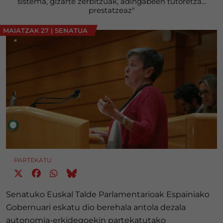
sistema, gizarte zerbitzuak, adingabeen tutoretza...
prestatzeaz"
MAIATZAK 27
|
SENATUA
PARTEKATU
Senatuko Euskal Talde Parlamentarioak Espainiako
Gobernuari eskatu dio berehala antola dezala
autonomia-erkidegoekin partekatutako