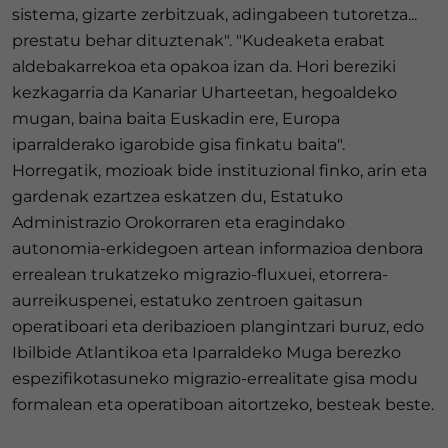
sistema, gizarte zerbitzuak, adingabeen tutoretza...
prestatu behar dituztenak". "Kudeaketa erabat
aldebakarrekoa eta opakoa izan da. Hori bereziki
kezkagarria da Kanariar Uharteetan, hegoaldeko
mugan, baina baita Euskadin ere, Europa
iparralderako igarobide gisa finkatu baita".
Horregatik, mozioak bide instituzional finko, arin eta
gardenak ezartzea eskatzen du, Estatuko
Administrazio Orokorraren eta eragindako
autonomia-erkidegoen artean informazioa denbora
errealean trukatzeko migrazio-fluxuei, etorrera-
aurreikuspenei, estatuko zentroen gaitasun
operatiboari eta deribazioen plangintzari buruz, edo
Ibilbide Atlantikoa eta Iparraldeko Muga berezko
espezifikotasuneko migrazio-errealitate gisa modu
formalean eta operatiboan aitortzeko, besteak beste.