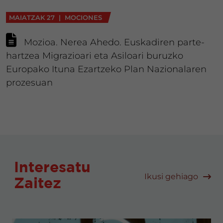
MAIATZAK 27 | MOCIONES
Mozioa. Nerea Ahedo. Euskadiren parte-
hartzea Migrazioari eta Asiloari buruzko
Europako Ituna Ezartzeko Plan Nazionalaren
prozesuan
Interesatu
Ikusi gehiago
Zaitez