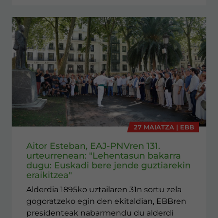
27 MAIATZA | EBB
Aitor Esteban, EAJ-PNVren 131.
urteurrenean: "Lehentasun bakarra
dugu: Euskadi bere jende guztiarekin
eraikitzea"
Alderdia 1895ko uztailaren 31n sortu zela
gogoratzeko egin den ekitaldian, EBBren
presidenteak nabarmendu du alderdi