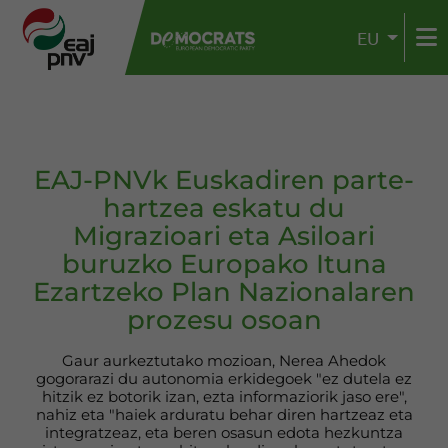
EU
EAJ-PNVk Euskadiren parte-
hartzea eskatu du
Migrazioari eta Asiloari
buruzko Europako Ituna
Ezartzeko Plan Nazionalaren
prozesu osoan
Gaur aurkeztutako mozioan, Nerea Ahedok
gogorarazi du autonomia erkidegoek "ez dutela ez
hitzik ez botorik izan, ezta informaziorik jaso ere",
nahiz eta "haiek arduratu behar diren hartzeaz eta
integratzeaz, eta beren osasun edota hezkuntza