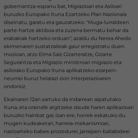
gobernantza-esparru bat, Migrazioari eta Asiloari
buruzko Europako Ituna Ezartzeko Plan Nazionala
diseinatu, garatu eta gauzatzeko. "Muga-lurraldeen
parte-hartze aktiboa eta zuzena bermatu behar da
erabakiak hartzeko orduan", azaldu du Nerea Ahedo
ekimenaren sustatzaileak gaur erregistratu duen
mozioan, atzo Elma Saiz Gizarteratze, Gizarte
Segurantza eta Migrazio ministroari migrazio eta
asilorako Europako Ituna aplikatzeko ezarpen-
neurriei buruz helarazi zion interpelazioaren
ondorioz.
Ekainaren 12an sartuko da indarrean aipatutako
Ituna, eta oraindik argitzeke daude haren aplikazioari
buruzko hainbat gai; izan ere, horrek eskatuko du
mugen kudeaketari, harrera-mekanismoei,
nazioarteko babes-prozedurei, jarraipen-baliabideei