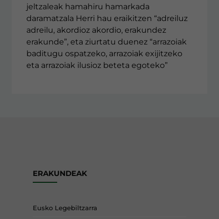
jeltzaleak hamahiru hamarkada
daramatzala Herri hau eraikitzen “adreiluz
adreilu, akordioz akordio, erakundez
erakunde”, eta ziurtatu duenez “arrazoiak
baditugu ospatzeko, arrazoiak exijitzeko
eta arrazoiak ilusioz beteta egoteko”
ERAKUNDEAK
Eusko Legebiltzarra