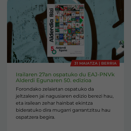
31 MAIATZA | BERRIA
Irailaren 27an ospatuko du EAJ-PNVk
Alderdi Egunaren 50. edizioa
Forondako zelaietan ospatuko da
jeltzaleen jai nagusiaren edizio berezi hau,
eta irailean zehar hainbat ekintza
bideratuko dira mugarri garrantzitsu hau
ospatzera begira.