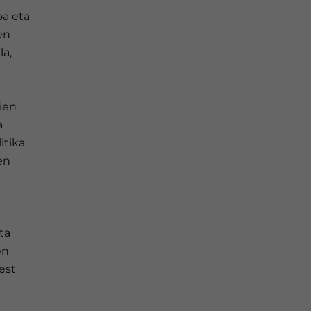
oa eta
en
la,
ien
a
itika
en
ta
en
est