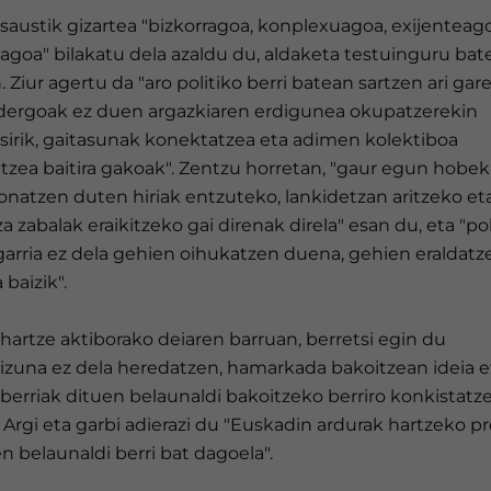
saustik gizartea "bizkorragoa, konplexuagoa, exijenteag
agoa" bilakatu dela azaldu du, aldaketa testuinguru bat
. Ziur agertu da "aro politiko berri batean sartzen ari gare
idergoak ez duen argazkiaren erdigunea okupatzerekin
usirik, gaitasunak konektatzea eta adimen kolektiboa
tzea baitira gakoak". Zentzu horretan, "gaur egun hobek
onatzen duten hiriak entzuteko, lankidetzan aritzeko et
za zabalak eraikitzeko gai direnak direla" esan du, eta "pol
garria ez dela gehien oihukatzen duena, gehien eraldatz
baizik".
hartze aktiborako deiaren barruan, berretsi egin du
kizuna ez dela heredatzen, hamarkada bakoitzean ideia e
berriak dituen belaunaldi bakoitzeko berriro konkistatz
. Argi eta garbi adierazi du "Euskadin ardurak hartzeko pr
 belaunaldi berri bat dagoela".