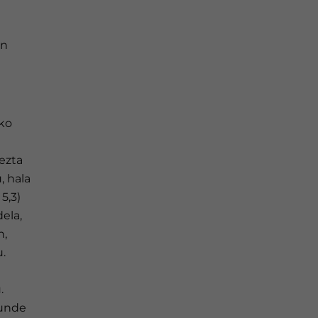
en
ako
ezta
, hala
5,3)
ela,
n,
.
.
kunde