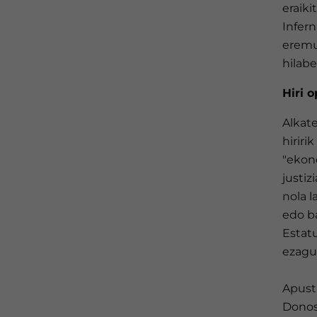
eraiki
Infern
eremue
hilabe
Hiri 
Alkate
hiriri
"ekono
justiz
nola l
edo ba
Estatu
ezagut
Apust
Donos