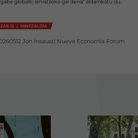
gabe globalki lehiatzeko gai dena" aldarrikatu du.
ZAK 12 | MINTZALDIA
0260512 Jon Insausti Nueva Economia Forum