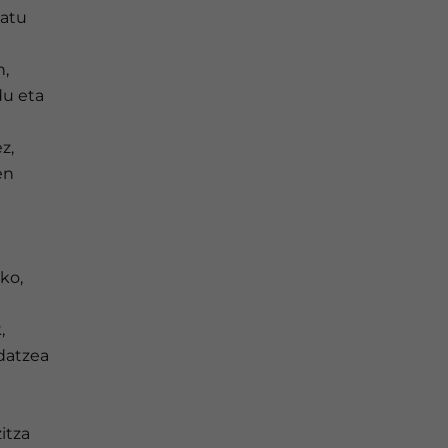
datu
n,
du eta
z,
en
ko,
,
ldatzea
itza