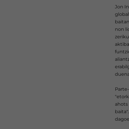
Jon In
global
baitan
non l
zerik
aktiba
funtzi
aliant
erabil
duena 
Parte-
"etor
ahots 
baita"
dagoen