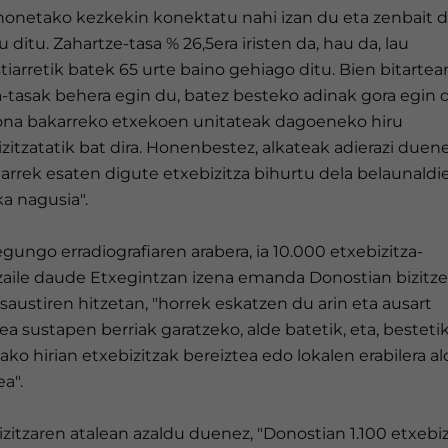
 honetako kezkekin konektatu nahi izan du eta zenbait 
 ditu. Zahartze-tasa % 26,5era iristen da, hau da, lau
iarretik batek 65 urte baino gehiago ditu. Bien bitartea
a-tasak behera egin du, batez besteko adinak gora egin 
ona bakarreko etxekoen unitateak dagoeneko hiru
zitzatatik bat dira. Honenbestez, alkateak adierazi duene
tarrek esaten digute etxebizitza bihurtu dela belaunaldi
a nagusia".
gungo erradiografiaren arabera, ia 10.000 etxebizitza-
zaile daude Etxegintzan izena emanda Donostian bizitze
nsaustiren hitzetan, "horrek eskatzen du arin eta ausart
ea sustapen berriak garatzeko, alde batetik, eta, bestetik
tako hirian etxebizitzak bereiztea edo lokalen erabilera a
ea".
zitzaren atalean azaldu duenez, "Donostian 1.100 etxebiz