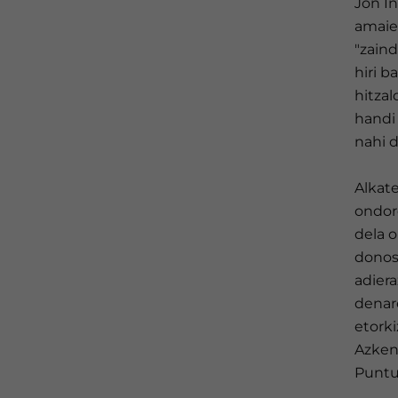
Jon In
amaie
"zain
hiri 
hitzal
handi
nahi 
Alkat
ondore
dela o
donost
adiera
denare
etorki
Azken 
Puntu 