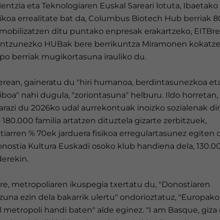
ientzia eta Teknologiaren Euskal Sareari lotuta, Ibaetako
ikoa errealitate bat da, Columbus Biotech Hub berriak 8
i mobilizatzen ditu puntako enpresak erakartzeko, EITBr
entzunezko HUBak bere berrikuntza Miramonen kokatz
po berriak mugikortasuna irauliko du.
berean, gaineratu du "hiri humanoa, berdintasunezkoa et
iboa" nahi dugula, "zoriontasuna" helburu. Ildo horretan,
razi du 2026ko udal aurrekontuak inoizko sozialenak dir
 180.000 familia artatzen dituztela gizarte zerbitzuek,
iarren % 70ek jarduera fisikoa erregulartasunez egiten 
onostia Kultura Euskadi osoko klub handiena dela, 130.0
derekin.
re, metropoliaren ikuspegia txertatu du, "Donostiaren
zuna ezin dela bakarrik ulertu" ondorioztatuz, "Europako
 metropoli handi baten" alde eginez. "I am Basque, giza 