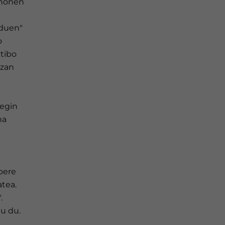
l honen
 duen"
o
ktibo
izan
 egin
na
 bere
atea.
.
tu du.