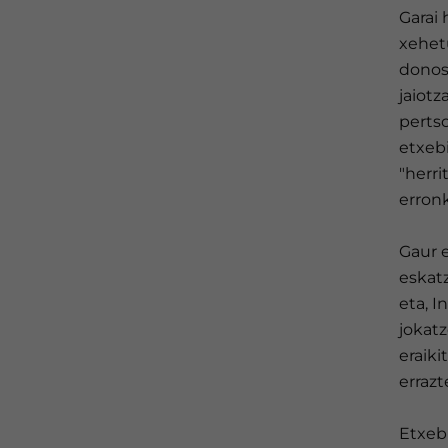
Garai
xehetu
donost
jaiotz
perts
etxebi
"herri
erronk
Gaur e
eskat
eta, I
jokatz
eraiki
errazt
Etxebi