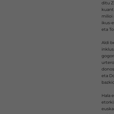
ditu Z
kuant
milio
ikus-
eta To
Aldi 
inklus
gogora
urtero
donost
eta D
bazki
Hala e
etorki
euskal