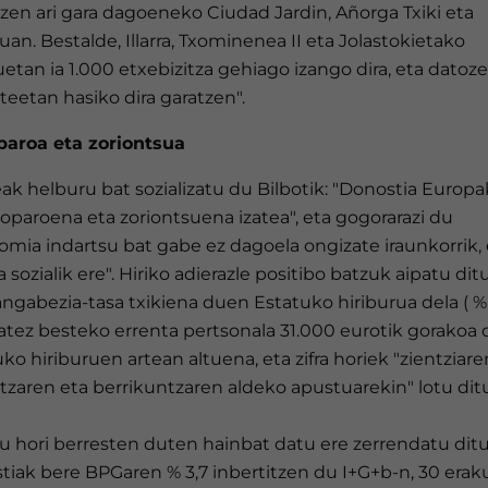
tzen ari gara dagoeneko Ciudad Jardin, Añorga Txiki eta
uan. Bestalde, Illarra, Txominenea II eta Jolastokietako
tan ia 1.000 etxebizitza gehiago izango dira, eta datoz
teetan hasiko dira garatzen".
oparoa eta zoriontsua
ak helburu bat sozializatu du Bilbotik: "Donostia Europ
k oparoena eta zoriontsuena izatea", eta gogorarazi du
mia indartsu bat gabe ez dagoela ongizate iraunkorrik, 
ia sozialik ere". Hiriko adierazle positibo batzuk aipatu ditu
angabezia-tasa txikiena duen Estatuko hiriburua dela ( % 
tez besteko errenta pertsonala 31.000 eurotik gorakoa d
ko hiriburuen artean altuena, eta zifra horiek "zientziare
zaren eta berrikuntzaren aldeko apustuarekin" lotu ditu
u hori berresten duten hainbat datu ere zerrendatu ditu
tiak bere BPGaren % 3,7 inbertitzen du I+G+b-n, 30 era