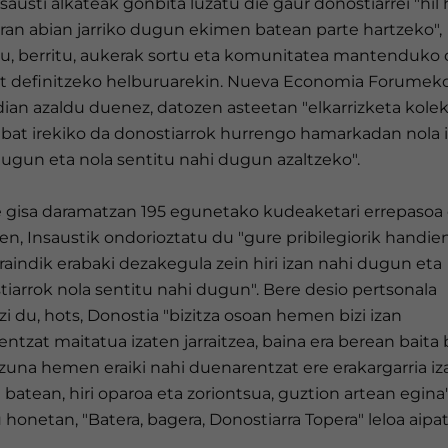
sausti alkateak gonbita luzatu die gaur donostiarrei "hi
ran abian jarriko dugun ekimen batean parte hartzeko",
du, berritu, aukerak sortu eta komunitatea mantenduko
bat definitzeko helburuarekin. Nueva Economia Forumek
dian azaldu duenez, datozen asteetan "elkarrizketa kole
 bat irekiko da donostiarrok hurrengo hamarkadan nola 
dugun eta nola sentitu nahi dugun azaltzeko".
e gisa daramatzan 195 egunetako kudeaketari errepasoa
n, Insaustik ondorioztatu du "gure pribilegiorik handie
raindik erabaki dezakegula zein hiri izan nahi dugun eta
iarrok nola sentitu nahi dugun". Bere desio pertsonala
zi du, hots, Donostia "bizitza osoan hemen bizi izan
ntzat maitatua izaten jarraitzea, baina era berean baita
zuna hemen eraiki nahi duenarentzat ere erakargarria iz
batean, hiri oparoa eta zoriontsua, guztion artean egina"
honetan, "Batera, bagera, Donostiarra Topera" leloa aipa