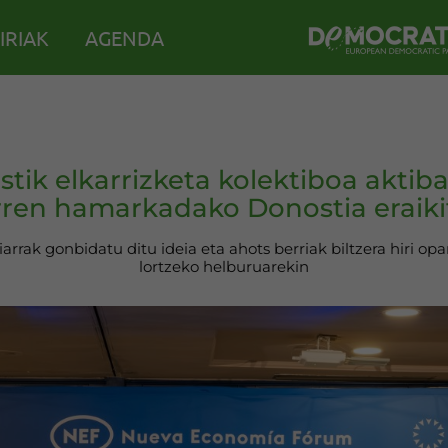
IRIAK
AGENDA
stik elkarrizketa kolektiboa aktib
rren hamarkadako Donostia eraiki
arrak gonbidatu ditu ideia eta ahots berriak biltzera hiri opa
lortzeko helburuarekin