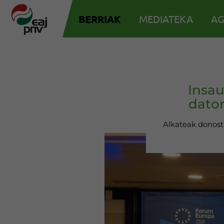
BERRIAK
MEDIATEKA
AG
Insau
dato
Alkateak donosti