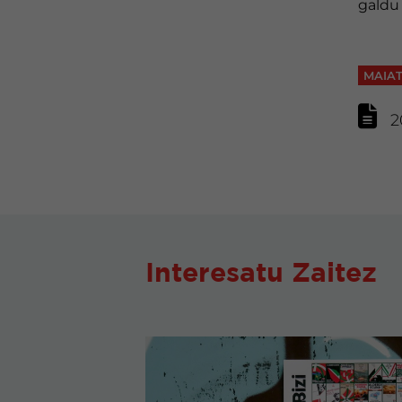
galdu 
MAIAT
2
Interesatu Zaitez