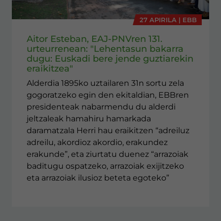
27 APIRILA | EBB
Aitor Esteban, EAJ-PNVren 131.
urteurrenean: "Lehentasun bakarra
dugu: Euskadi bere jende guztiarekin
eraikitzea"
Alderdia 1895ko uztailaren 31n sortu zela
gogoratzeko egin den ekitaldian, EBBren
presidenteak nabarmendu du alderdi
jeltzaleak hamahiru hamarkada
daramatzala Herri hau eraikitzen “adreiluz
adreilu, akordioz akordio, erakundez
erakunde”, eta ziurtatu duenez “arrazoiak
baditugu ospatzeko, arrazoiak exijitzeko
eta arrazoiak ilusioz beteta egoteko”