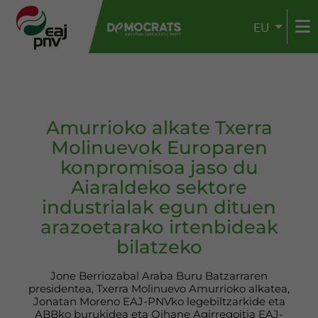
EU
Amurrioko alkate Txerra
Molinuevok Europaren
konpromisoa jaso du
Aiaraldeko sektore
industrialak egun dituen
arazoetarako irtenbideak
bilatzeko
Jone Berriozabal Araba Buru Batzarraren
presidentea, Txerra Molinuevo Amurrioko alkatea,
Jonatan Moreno EAJ-PNVko legebiltzarkide eta
ABBko burukidea eta Oihane Agirregoitia EAJ-