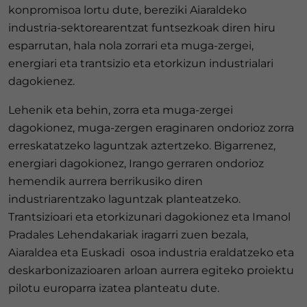
konpromisoa lortu dute, bereziki Aiaraldeko
industria-sektorearentzat funtsezkoak diren hiru
esparrutan, hala nola zorrari eta muga-zergei,
energiari eta trantsizio eta etorkizun industrialari
dagokienez.
Lehenik eta behin, zorra eta muga-zergei
dagokionez, muga-zergen eraginaren ondorioz zorra
erreskatatzeko laguntzak aztertzeko. Bigarrenez,
energiari dagokionez, Irango gerraren ondorioz
hemendik aurrera berrikusiko diren
industriarentzako laguntzak planteatzeko.
Trantsizioari eta etorkizunari dagokionez eta Imanol
Pradales Lehendakariak iragarri zuen bezala,
Aiaraldea eta Euskadi osoa industria eraldatzeko eta
deskarbonizazioaren arloan aurrera egiteko proiektu
pilotu europarra izatea planteatu dute.