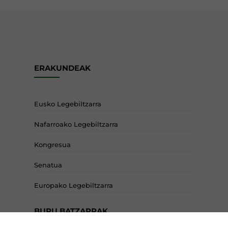
ERAKUNDEAK
Eusko Legebiltzarra
Nafarroako Legebiltzarra
Kongresua
Senatua
Europako Legebiltzarra
BURU BATZARRAK