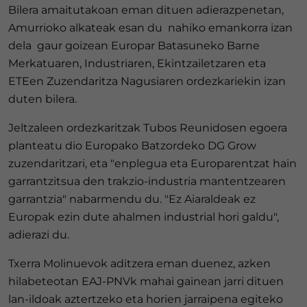
Bilera amaitutakoan eman dituen adierazpenetan,
Amurrioko alkateak esan du nahiko emankorra izan
dela gaur goizean Europar Batasuneko Barne
Merkatuaren, Industriaren, Ekintzailetzaren eta
ETEen Zuzendaritza Nagusiaren ordezkariekin izan
duten bilera.
Jeltzaleen ordezkaritzak Tubos Reunidosen egoera
planteatu dio Europako Batzordeko DG Grow
zuzendaritzari, eta "enplegua eta Europarentzat hain
garrantzitsua den trakzio-industria mantentzearen
garrantzia" nabarmendu du. "Ez Aiaraldeak ez
Europak ezin dute ahalmen industrial hori galdu",
adierazi du.
Txerra Molinuevok aditzera eman duenez, azken
hilabeteotan EAJ-PNVk mahai gainean jarri dituen
lan-ildoak aztertzeko eta horien jarraipena egiteko