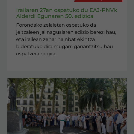
Irailaren 27an ospatuko du EAJ-PNVk
Alderdi Egunaren 50. edizioa
Forondako zelaietan ospatuko da
jeltzaleen jai nagusiaren edizio berezi hau,
eta irailean zehar hainbat ekintza
bideratuko dira mugarri garrantzitsu hau
ospatzera begira.