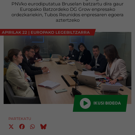
PNVko eurodiputatua Bruselan batzartu dira gaur
Europako Batzordeko DG Grow enpresako
ordezkariekin, Tubos Reunidos enpresaren egoera
aztertzeko
APIRILAK 22
|
EUROPAKO LEGEBILTZARRA
IKUSI BIDEOA
PARTEKATU