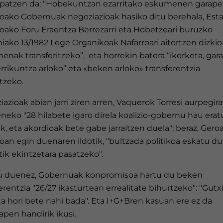
ipatzen da: “Hobekuntzan ezarritako eskumenen garape
roako Gobernuak negoziazioak hasiko ditu berehala, Est
roako Foru Eraentza Berrezarri eta Hobetzeari buruzko
iako 13/1982 Lege Organikoak Nafarroari aitortzen dizki
nak transferitzeko”, eta horrekin batera “ikerketa, gar
rrikuntza arloko” eta «beken arloko» transferentzia
tzeko.
azioak abian jarri ziren arren, Vaquerok Torresi aurpegira
eko "28 hilabete igaro direla koalizio-gobernu hau erat
k, eta akordioak bete gabe jarraitzen duela"; beraz, Gero
oan egin duenaren ildotik, "bultzada politikoa eskatu du,
ik ekintzetara pasatzeko".
u duenez, Gobernuak konpromisoa hartu du beken
erentzia "26/27 ikasturtean errealitate bihurtzeko": "Gutxi
a hori bete nahi bada". Eta I+G+Bren kasuan ere ez da
apen handirik ikusi.