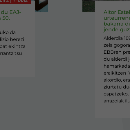
IRILA | BERRIA
 du EAJ-
Aitor Est
 50.
urteurren
bakarra d
jende guzt
tuko da
Alderdia 18
izio berezi
zela gogora
nbat ekintza
EBBren pr
rrantzitsu
du alderdi 
hamarkada 
eraikitzen “
akordio, er
ziurtatu du
ospatzeko, 
arrazoiak i