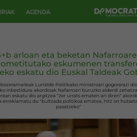
IRIAK
AGENDA
G+b arloan eta beketan Nafarroare
ometitutako eskumenen transfer
eko eskatu dio Euskal Taldeak Go
bozeramaileak Lurralde Politikako ministroari gogorarazi d
o inbestidura-akordioak Nafarroari buruzko alderdi zehatza
erean eskatu dio argitzea "zer urrats ematen ari diren" akor
 erreklamatu du "bultzada politikoa ematea, hitz on hutseta
pasatzeko"