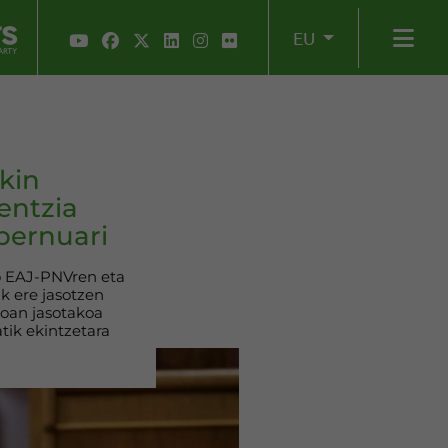
EU
kin
entzia
bernuari
io EAJ-PNVren eta
k ere jasotzen
dioan jasotakoa
tik ekintzetara