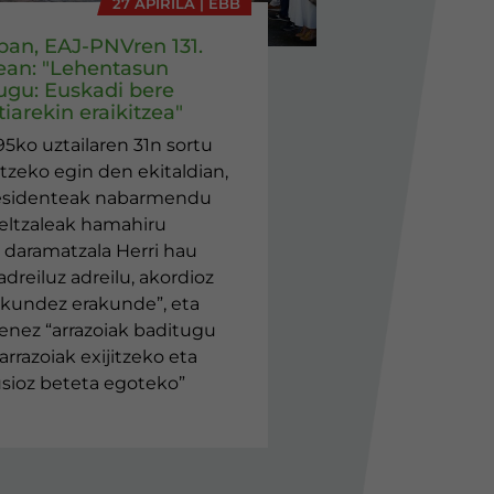
27 APIRILA | EBB
eban, EAJ-PNVren 131.
ean: "Lehentasun
ugu: Euskadi bere
iarekin eraikitzea"
95ko uztailaren 31n sortu
tzeko egin den ekitaldian,
esidenteak nabarmendu
jeltzaleak hamahiru
daramatzala Herri hau
adreiluz adreilu, akordioz
akundez erakunde”, eta
enez “arrazoiak baditugu
arrazoiak exijitzeko eta
lusioz beteta egoteko”