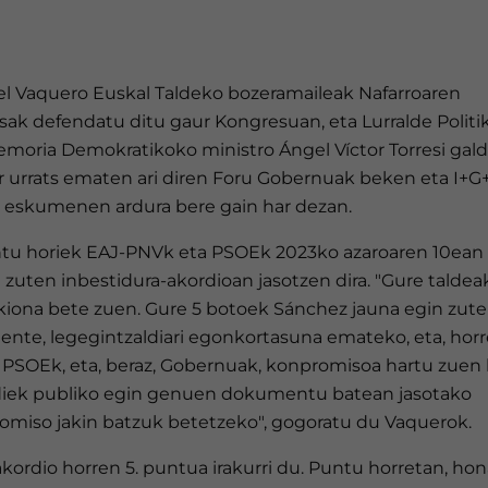
el Vaquero Euskal Taldeko bozeramaileak Nafarroaren
sak defendatu ditu gaur Kongresuan, eta Lurralde Politi
emoria Demokratikoko ministro Ángel Víctor Torresi gal
er urrats ematen ari diren Foru Gobernuak beken eta I+G
o eskumenen ardura bere gain har dezan.
ntu horiek EAJ-PNVk eta PSOEk 2023ko azaroaren 10ean
 zuten inbestidura-akordioan jasotzen dira. "Gure taldea
iona bete zuen. Gure 5 botoek Sánchez jauna egin zut
dente, legegintzaldiari egonkortasuna emateko, eta, hor
, PSOEk, eta, beraz, Gobernuak, konpromisoa hartu zuen 
diek publiko egin genuen dokumentu batean jasotako
omiso jakin batzuk betetzeko", gogoratu du Vaquerok.
akordio horren 5. puntua irakurri du. Puntu horretan, ho