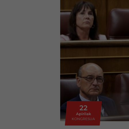
22
Apirilak
KONGRESUA