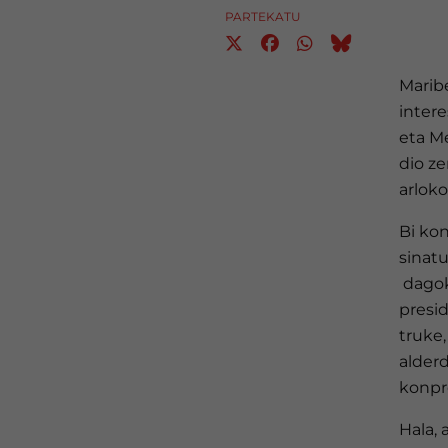
PARTEKATU
Marib
intere
eta M
dio z
arlok
Bi ko
sinatu
dagok
presi
truke
alder
konpr
Hala, 