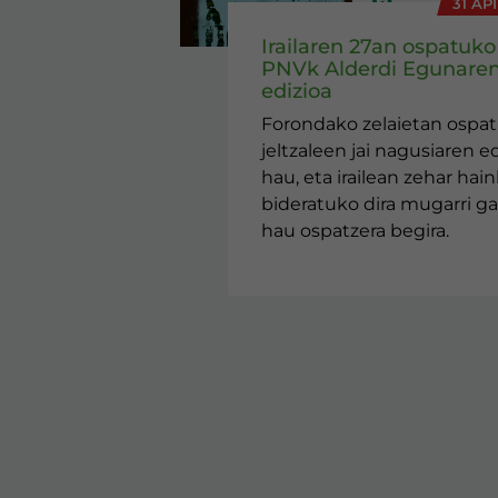
31 AP
Irailaren 27an ospatuko
PNVk Alderdi Egunaren
edizioa
Forondako zelaietan ospa
jeltzaleen jai nagusiaren ed
hau, eta irailean zehar hai
bideratuko dira mugarri ga
hau ospatzera begira.