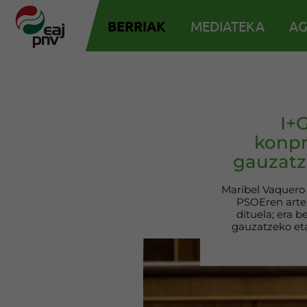
BERRIAK
MEDIATEKA
AG
I+
konpr
gauzatz
Maribel Vaquero 
PSOEren artek
dituela; era b
gauzatzeko eta