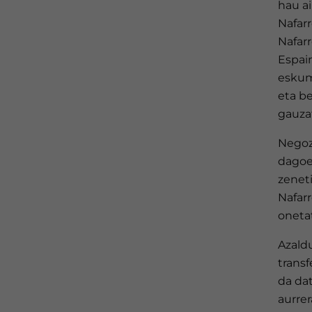
hau a
Nafar
Nafar
Espain
eskume
eta be
gauza
Negozi
dagoen
zeneti
Nafarr
onetat
Azald
transf
da dat
aurrer