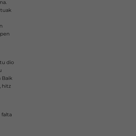
na.
atuak
on
apen
tu dio
u
a Baik
 hitz
 falta