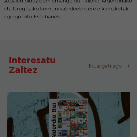
sozialen bidez berri emango du. Txileko, Argentinako
eta Uruguaiko komunikabideekin ere elkarrizketak
egingo ditu Estebanek.
Interesatu
Ikusi gehiago
Zaitez