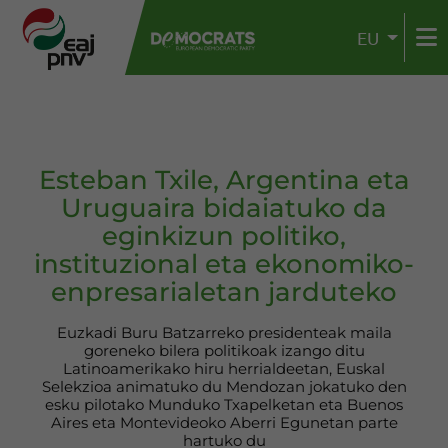
EU
Esteban Txile, Argentina eta
Uruguaira bidaiatuko da
eginkizun politiko,
instituzional eta ekonomiko-
enpresarialetan jarduteko
Euzkadi Buru Batzarreko presidenteak maila
goreneko bilera politikoak izango ditu
Latinoamerikako hiru herrialdeetan, Euskal
Selekzioa animatuko du Mendozan jokatuko den
esku pilotako Munduko Txapelketan eta Buenos
Aires eta Montevideoko Aberri Egunetan parte
hartuko du