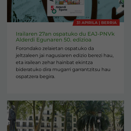
31 APIRILA | BERRIA
Irailaren 27an ospatuko du EAJ-PNVk
Alderdi Egunaren 50. edizioa
Forondako zelaietan ospatuko da
jeltzaleen jai nagusiaren edizio berezi hau,
eta irailean zehar hainbat ekintza
bideratuko dira mugarri garrantzitsu hau
ospatzera begira.