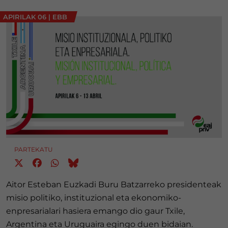
APIRILAK 06
|
EBB
PARTEKATU
Aitor Esteban Euzkadi Buru Batzarreko presidenteak
misio politiko, instituzional eta ekonomiko-
enpresarialari hasiera emango dio gaur Txile,
Argentina eta Uruguaira egingo duen bidaian.