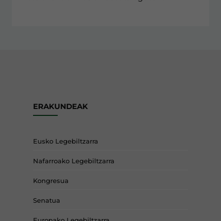
ERAKUNDEAK
Eusko Legebiltzarra
Nafarroako Legebiltzarra
Kongresua
Senatua
Europako Legebiltzarra