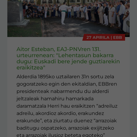
27 APIRILA | EBB
Aitor Esteban, EAJ-PNVren 131.
urteurrenean: "Lehentasun bakarra
dugu: Euskadi bere jende guztiarekin
eraikitzea"
Alderdia 1895ko uztailaren 31n sortu zela
gogoratzeko egin den ekitaldian, EBBren
presidenteak nabarmendu du alderdi
jeltzaleak hamahiru hamarkada
daramatzala Herri hau eraikitzen “adreiluz
adreilu, akordioz akordio, erakundez
erakunde”, eta ziurtatu duenez “arrazoiak
baditugu ospatzeko, arrazoiak exijitzeko
eta arrazoiak ilusioz beteta egoteko”