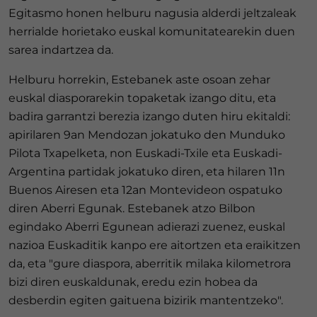
Egitasmo honen helburu nagusia alderdi jeltzaleak
herrialde horietako euskal komunitatearekin duen
sarea indartzea da.
Helburu horrekin, Estebanek aste osoan zehar
euskal diasporarekin topaketak izango ditu, eta
badira garrantzi berezia izango duten hiru ekitaldi:
apirilaren 9an Mendozan jokatuko den Munduko
Pilota Txapelketa, non Euskadi-Txile eta Euskadi-
Argentina partidak jokatuko diren, eta hilaren 11n
Buenos Airesen eta 12an Montevideon ospatuko
diren Aberri Egunak. Estebanek atzo Bilbon
egindako Aberri Egunean adierazi zuenez, euskal
nazioa Euskaditik kanpo ere aitortzen eta eraikitzen
da, eta "gure diaspora, aberritik milaka kilometrora
bizi diren euskaldunak, eredu ezin hobea da
desberdin egiten gaituena bizirik mantentzeko".