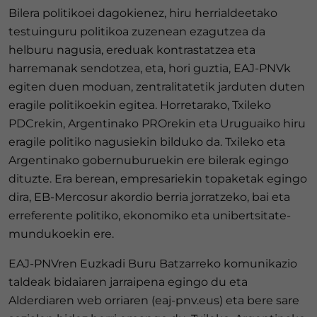
Bilera politikoei dagokienez, hiru herrialdeetako
testuinguru politikoa zuzenean ezagutzea da
helburu nagusia, ereduak kontrastatzea eta
harremanak sendotzea, eta, hori guztia, EAJ-PNVk
egiten duen moduan, zentralitatetik jarduten duten
eragile politikoekin egitea. Horretarako, Txileko
PDCrekin, Argentinako PROrekin eta Uruguaiko hiru
eragile politiko nagusiekin bilduko da. Txileko eta
Argentinako gobernuburuekin ere bilerak egingo
dituzte. Era berean, empresariekin topaketak egingo
dira, EB-Mercosur akordio berria jorratzeko, bai eta
erreferente politiko, ekonomiko eta unibertsitate-
mundukoekin ere.
EAJ-PNVren Euzkadi Buru Batzarreko komunikazio
taldeak bidaiaren jarraipena egingo du eta
Alderdiaren web orriaren (eaj-pnv.eus) eta bere sare