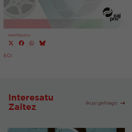
PARTEKATU
EGI
Interesatu
Ikusi gehiago
Zaitez