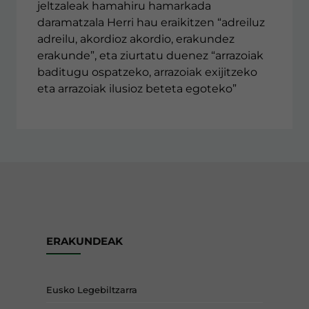
jeltzaleak hamahiru hamarkada
daramatzala Herri hau eraikitzen “adreiluz
adreilu, akordioz akordio, erakundez
erakunde”, eta ziurtatu duenez “arrazoiak
baditugu ospatzeko, arrazoiak exijitzeko
eta arrazoiak ilusioz beteta egoteko”
ERAKUNDEAK
Eusko Legebiltzarra