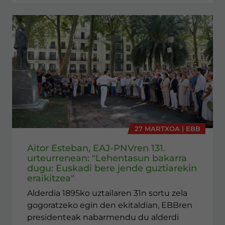
27 MARTXOA | EBB
Aitor Esteban, EAJ-PNVren 131.
urteurrenean: "Lehentasun bakarra
dugu: Euskadi bere jende guztiarekin
eraikitzea"
Alderdia 1895ko uztailaren 31n sortu zela
gogoratzeko egin den ekitaldian, EBBren
presidenteak nabarmendu du alderdi