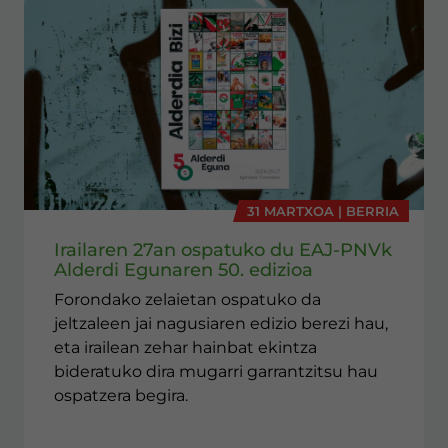
31 MARTXOA | BERRIA
Irailaren 27an ospatuko du EAJ-PNVk
Alderdi Egunaren 50. edizioa
Forondako zelaietan ospatuko da
jeltzaleen jai nagusiaren edizio berezi hau,
eta irailean zehar hainbat ekintza
bideratuko dira mugarri garrantzitsu hau
ospatzera begira.