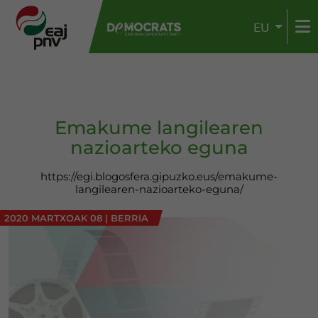
EU
Emakume langilearen
nazioarteko eguna
https://egi.blogosfera.gipuzko.eus/emakume-
langilearen-nazioarteko-eguna/
2020 MARTXOAK 08
|
BERRIA