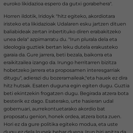
euroko likidazioa espero da gutxi gorabehera".
Horren ildotik, Iridoyk "hitz egiteko, akordiotara
iristeko eta likidazioak Udalaren esku jartzen dituen
baliabideak zertan inbertituko diren erabakitzeko
unea dela" azpimarratu du. "Irun plurala dela eta
ideologia guztiek bertan leku dutela erakusteko
garaia da. Gure jarrera, beti bezala, baikorra eta
eraikitzailea izango da. Irungo herritarren bizitza
hobetzeko jarrera eta proposamen interesgarriak
ditugu", adierazi du bozeramaileak,"eta hauek ez dira
hitz hutsak. Esaten duguna egin egiten dugu. Guztia
beti ekintzekin frogatzen dugu. Begirada atzera bota
besterik ez dago. Esaterako, urte hasieran udal
gobernuari, aurrekontuetarako akordio bat
proposatu genion, honek ordea, atzera bota zuen.
Hori ez da gure politika egiteko modua, eta uste
dugu ez dela Irunek behar duena. Irun hiri anitza da,