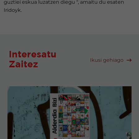
guztiei eskua luzatzen diegu ", amaitu du esaten
Iridoyk.
Interesatu
Ikusi gehiago
Zaitez