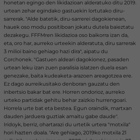
honetan egingo den likidazioan alderatuko ditu 2019.
urtean zehar egindako gastuekin lortutako diru-
sarrerak. "Alde batetik, diru-sarrerei dagokienean,
hauek oso modu positiboan jokatu dutela baieztatu
dezakegu. FFFMren likidazioa oso baikorra izan da,
eta, oro har, aurreko urteekin alderatuta, diru sarrerak
3 milioi baino gehiago hazi dira", aipatu du
Corchonek. "Gastuen aldeari dagokionez, pasaden
urtean leku izan zuen paralisia islatzen duela esan
genezake, baita kudeaketa-arazoen areagotzea ere.
Ez dago aurreikusitako denboran gauzatu den
inbertsio bakar bat ere. Horren ondorioz, aurreko
urteko partidak gehitu behar zaizkio hurrengoari.
Horrela urte bat eta bestea. Egun oraindik, martxan
dauden jarduera guztiak amaitu gabe daude".
Iridoyk, berriz, ohartarazi du urtetik urtera "motxila"
hori hazten doala. "Are gehiago, 2019ko motxila 21