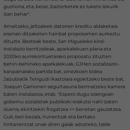
guztiona, eta, beraz, bazterketek ez lukete lekurik
izan behar".
Amaitzeko, jeltzaleek datorren kreditu aldaketara
eraman ditzaketen hainbat proposamen aurkeztu
dituzte. Besteak beste, San Migueleko kirol-
instalazio berritzaileak, aparkalekuen plana eta
2020ko aurrekontuetarako proposatu zituzten
behin-behineko aparkalekuak, GJHen sozializazio-
kanpainarako partida bat, oinezkoen bidea
Jaizubiatik Txingudi Ikastolara egokitzeko beste bat,
Joaquin Gamonen segurtasuna bermatzeko kamera
baten instalazioa, etab. "Espero dugu oraingoan
gobernu sozialistak publikoki erakutsi nahi izaten
duena, ekintzekin frogatzea <> benetan gauzatzea.
Guk, beti bezala, Irunentzat eta bertako
hiritarrentzat onak diren gaiak adosteko, talde