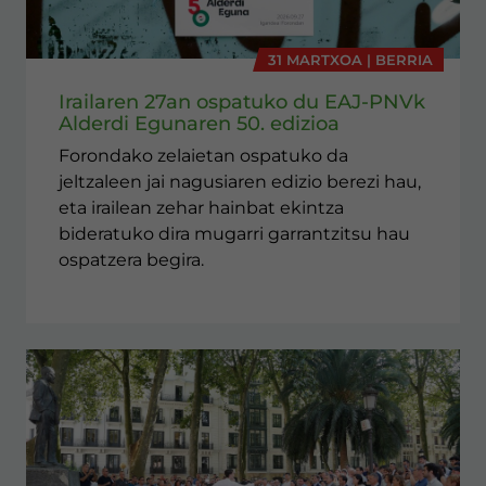
31 MARTXOA | BERRIA
Irailaren 27an ospatuko du EAJ-PNVk
Alderdi Egunaren 50. edizioa
Forondako zelaietan ospatuko da
jeltzaleen jai nagusiaren edizio berezi hau,
eta irailean zehar hainbat ekintza
bideratuko dira mugarri garrantzitsu hau
ospatzera begira.