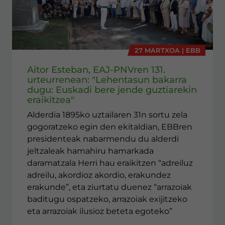
27 MARTXOA | EBB
Aitor Esteban, EAJ-PNVren 131.
urteurrenean: "Lehentasun bakarra
dugu: Euskadi bere jende guztiarekin
eraikitzea"
Alderdia 1895ko uztailaren 31n sortu zela
gogoratzeko egin den ekitaldian, EBBren
presidenteak nabarmendu du alderdi
jeltzaleak hamahiru hamarkada
daramatzala Herri hau eraikitzen “adreiluz
adreilu, akordioz akordio, erakundez
erakunde”, eta ziurtatu duenez “arrazoiak
baditugu ospatzeko, arrazoiak exijitzeko
eta arrazoiak ilusioz beteta egoteko”