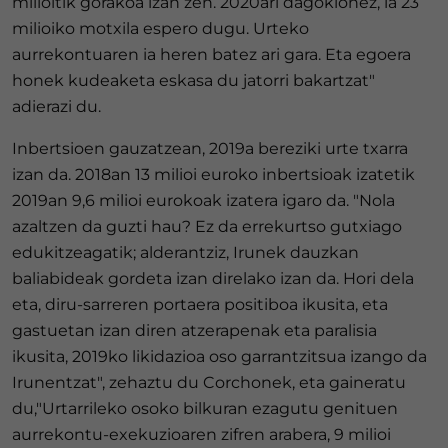
milioitik gorakoa izan zen. 2020ari dagokionez, ia 23
milioiko motxila espero dugu. Urteko
aurrekontuaren ia heren batez ari gara. Eta egoera
honek kudeaketa eskasa du jatorri bakartzat"
adierazi du.
Inbertsioen gauzatzean, 2019a bereziki urte txarra
izan da. 2018an 13 milioi euroko inbertsioak izatetik
2019an 9,6 milioi eurokoak izatera igaro da. "Nola
azaltzen da guzti hau? Ez da errekurtso gutxiago
edukitzeagatik; alderantziz, Irunek dauzkan
baliabideak gordeta izan direlako izan da. Hori dela
eta, diru-sarreren portaera positiboa ikusita, eta
gastuetan izan diren atzerapenak eta paralisia
ikusita, 2019ko likidazioa oso garrantzitsua izango da
Irunentzat", zehaztu du Corchonek, eta gaineratu
du,"Urtarrileko osoko bilkuran ezagutu genituen
aurrekontu-exekuzioaren zifren arabera, 9 milioi