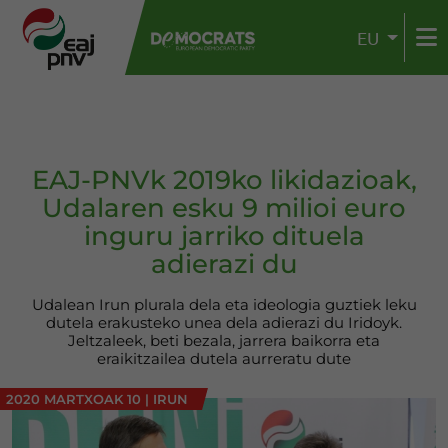
EU
EAJ-PNVk 2019ko likidazioak,
Udalaren esku 9 milioi euro
inguru jarriko dituela
adierazi du
Udalean Irun plurala dela eta ideologia guztiek leku
dutela erakusteko unea dela adierazi du Iridoyk.
Jeltzaleek, beti bezala, jarrera baikorra eta
eraikitzailea dutela aurreratu dute
2020 MARTXOAK 10
|
IRUN