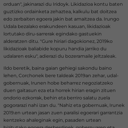
orduan", jakinarazi du Iridoyk. Likidazioa kontu baten
guztizko ordainketa zehaztea, kalkulu bat doitzea
edo zerbaiten egoera jakin bat amaitzea da. Irungo
Udala bezalako erakundeen kasuan, likidazioak
lortutako diru-sarrerak egindako gastuekin
alderatzen ditu. "Gure hiriari dagokionez, 2019ko
likidazioak baliabide kopuru handia jarriko du
udalaren esku", adierazi du bozeramaile jeltzaleak.
Ildo beretik, baina gaian gehiegi sakondu baino
lehen, Corchonek bere taldeak 2019an zehar, udal-
gobernuak, Irunen hobe beharrez negoziatzeko
duen gaitasun eza eta horrek hirian eragin zituen
ondorio ezkorrak, behin eta berriro salatu zuela
gogorarazi nahi izan du. "Nahiz eta gobernuak, Irunek
2019.en urtean jasan zuen paralisi egoerari garrantzia
kentzeko ahaleginak egin, pasaden urtean
bizitutako egoera desberdinek, gobernuaren eta