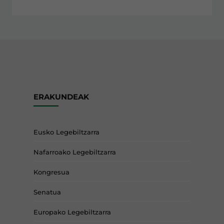
ERAKUNDEAK
Eusko Legebiltzarra
Nafarroako Legebiltzarra
Kongresua
Senatua
Europako Legebiltzarra