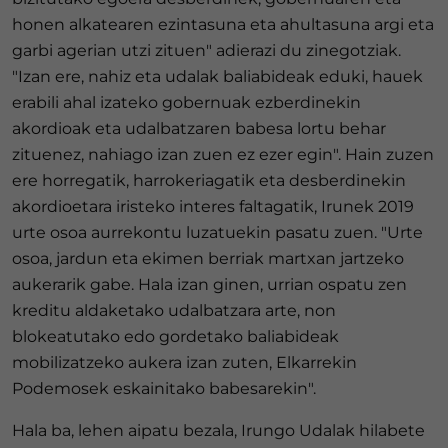
honen alkatearen ezintasuna eta ahultasuna argi eta
garbi agerian utzi zituen" adierazi du zinegotziak.
"Izan ere, nahiz eta udalak baliabideak eduki, hauek
erabili ahal izateko gobernuak ezberdinekin
akordioak eta udalbatzaren babesa lortu behar
zituenez, nahiago izan zuen ez ezer egin". Hain zuzen
ere horregatik, harrokeriagatik eta desberdinekin
akordioetara iristeko interes faltagatik, Irunek 2019
urte osoa aurrekontu luzatuekin pasatu zuen. "Urte
osoa, jardun eta ekimen berriak martxan jartzeko
aukerarik gabe. Hala izan ginen, urrian ospatu zen
kreditu aldaketako udalbatzara arte, non
blokeatutako edo gordetako baliabideak
mobilizatzeko aukera izan zuten, Elkarrekin
Podemosek eskainitako babesarekin".
Hala ba, lehen aipatu bezala, Irungo Udalak hilabete