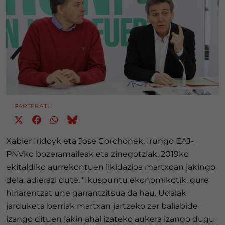
PARTEKATU
Xabier Iridoyk eta Jose Corchonek, Irungo EAJ-
PNVko bozeramaileak eta zinegotziak, 2019ko
ekitaldiko aurrekontuen likidazioa martxoan jakingo
dela, adierazi dute. "Ikuspuntu ekonomikotik, gure
hiriarentzat une garrantzitsua da hau. Udalak
jarduketa berriak martxan jartzeko zer baliabide
izango dituen jakin ahal izateko aukera izango dugu