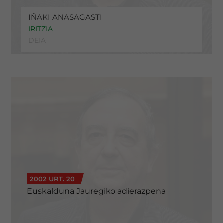
IÑAKI ANASAGASTI
IRITZIA
DEIA
2002 URT. 20
Euskalduna Jauregiko adierazpena