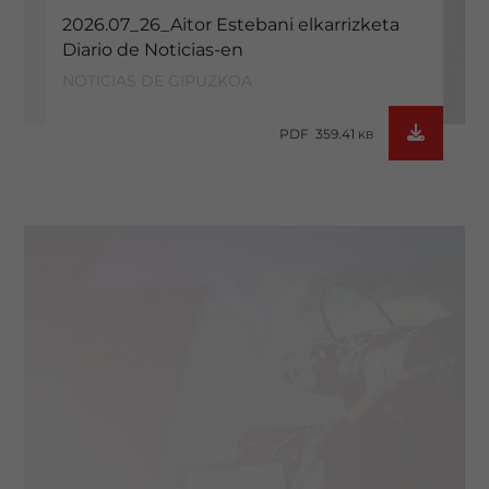
2026.07_26_Aitor Estebani elkarrizketa
Diario de Noticias-en
NOTICIAS DE GIPUZKOA
PDF 359.41
KB