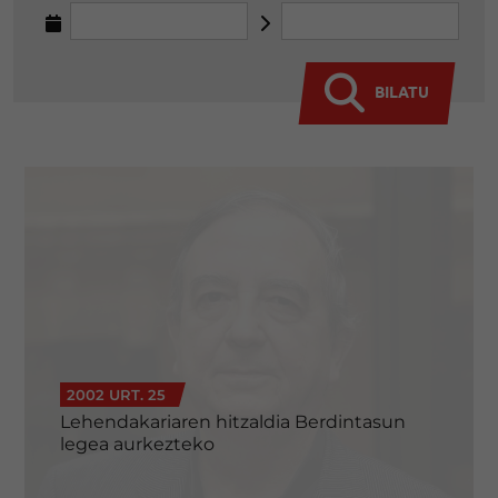
BILATU
2002 URT. 25
Lehendakariaren hitzaldia Berdintasun
legea aurkezteko