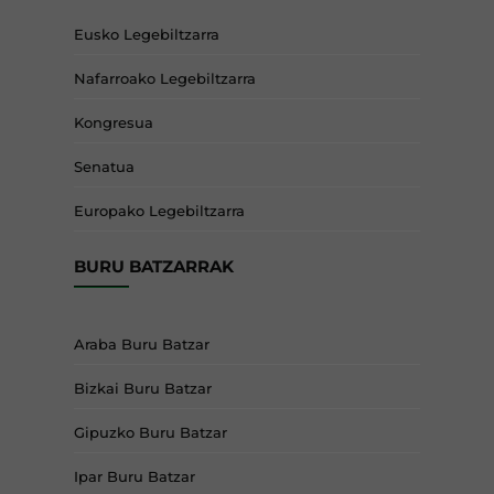
Eusko Legebiltzarra
Nafarroako Legebiltzarra
Kongresua
Senatua
Europako Legebiltzarra
BURU BATZARRAK
Araba Buru Batzar
Bizkai Buru Batzar
Gipuzko Buru Batzar
Ipar Buru Batzar