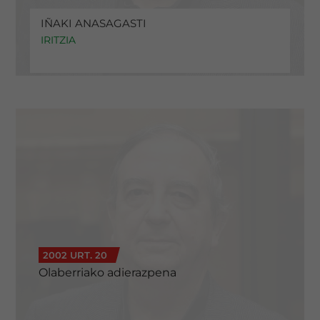
IÑAKI ANASAGASTI
IRITZIA
2002 URT. 20
Olaberriako adierazpena