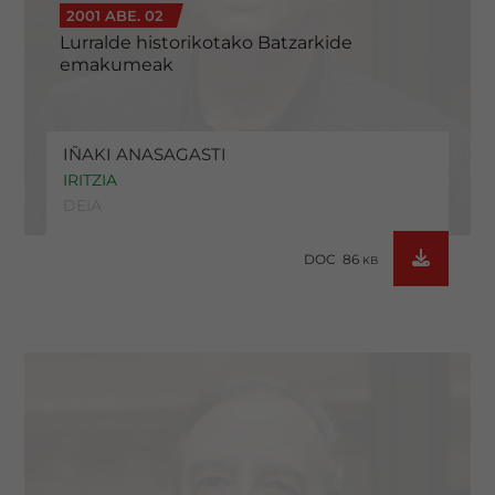
2001 ABE. 02
Lurralde historikotako Batzarkide
emakumeak
IÑAKI ANASAGASTI
IRITZIA
DEIA
DOC 86
KB