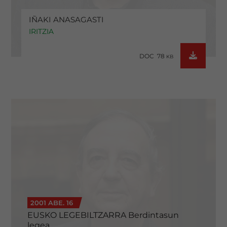
IÑAKI ANASAGASTI
IRITZIA
DOC 78
KB
2001 ABE. 16
EUSKO LEGEBILTZARRA Berdintasun
legea