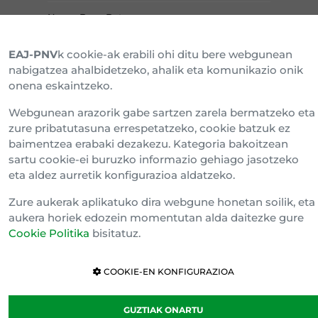
Napar Buru Batzar
EAJ-PNV
k cookie-ak erabili ohi ditu bere webgunean
nabigatzea ahalbidetzeko, ahalik eta komunikazio onik
onena eskaintzeko.
Webgunean arazorik gabe sartzen zarela bermatzeko eta
zure pribatutasuna errespetatzeko, cookie batzuk ez
baimentzea erabaki dezakezu. Kategoria bakoitzean
sartu cookie-ei buruzko informazio gehiago jasotzeko
eta aldez aurretik konfigurazioa aldatzeko.
Cookien politika
Zure aukerak aplikatuko dira webgune honetan soilik, eta
Konfidentzialtasun klausula
aukera horiek edozein momentutan alda daitezke gure
Barne Informazio Kanala
Cookie Politika
bisitatuz.
COOKIE-EN KONFIGURAZIOA
GUZTIAK ONARTU