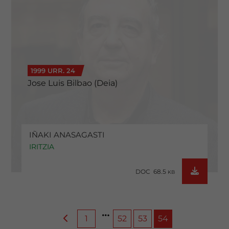
1999 URR. 24
Jose Luis Bilbao (Deia)
IÑAKI ANASAGASTI
IRITZIA
DOC 68.5
KB
1
52
53
54