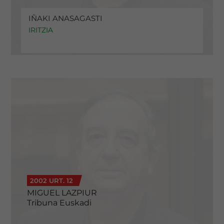
IÑAKI ANASAGASTI
IRITZIA
2002 URT. 12
MIGUEL LAZPIUR
Tribuna Euskadi