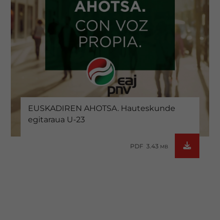
EUSKADIREN AHOTSA. Hauteskunde
egitaraua U-23
PDF 3.43
MB