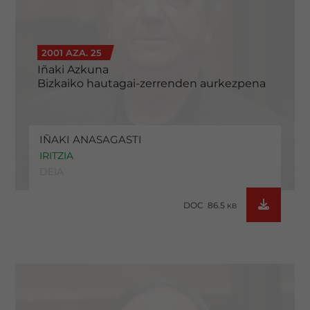
2001 AZA. 25
Iñaki Azkuna
Bizkaiko hautagai-zerrenden aurkezpena
IÑAKI ANASAGASTI
IRITZIA
DEIA
DOC 86.5
KB