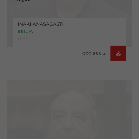
IÑAKI ANASAGASTI
IRITZIA
DEIA
DOC 86.5
KB