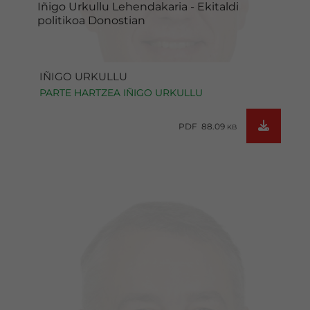
Iñigo Urkullu Lehendakaria - Ekitaldi
politikoa Donostian
IÑIGO URKULLU
PARTE HARTZEA IÑIGO URKULLU
PDF 88.09
KB