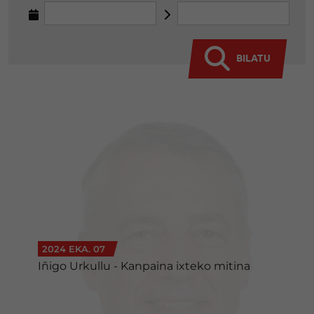
BILATU
2024 EKA. 07
Iñigo Urkullu - Kanpaina ixteko mitina