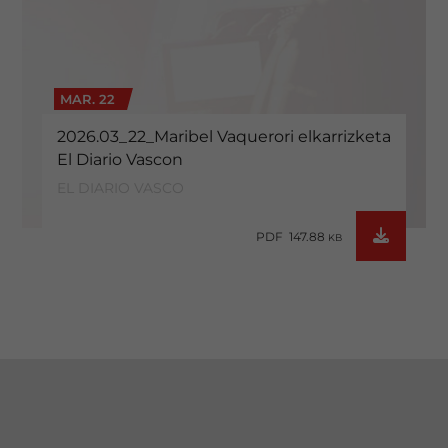
MAR. 22
2026.03_22_Maribel Vaquerori elkarrizketa
El Diario Vascon
EL DIARIO VASCO
PDF 147.88
KB