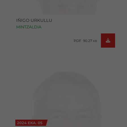
IÑIGO URKULLU
MINTZALDIA
PDF 90.27
KB
2024 EKA. 05