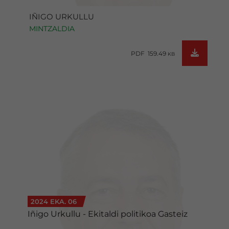
IÑIGO URKULLU
MINTZALDIA
PDF 159.49
KB
2024 EKA. 06
Iñigo Urkullu - Ekitaldi politikoa Gasteiz