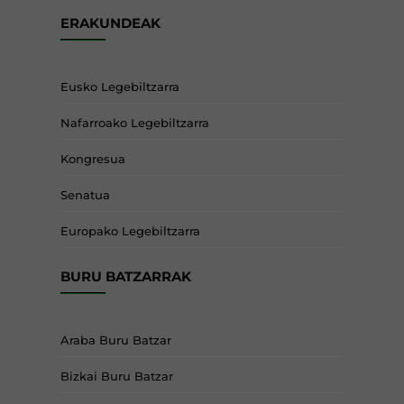
ERAKUNDEAK
Eusko Legebiltzarra
Nafarroako Legebiltzarra
Kongresua
Senatua
Europako Legebiltzarra
BURU BATZARRAK
Araba Buru Batzar
Bizkai Buru Batzar