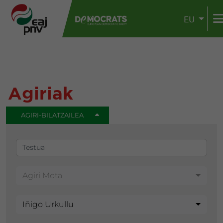
EU
Agiriak
AGIRI-BILATZAILEA
Agiri Mota
Iñigo Urkullu