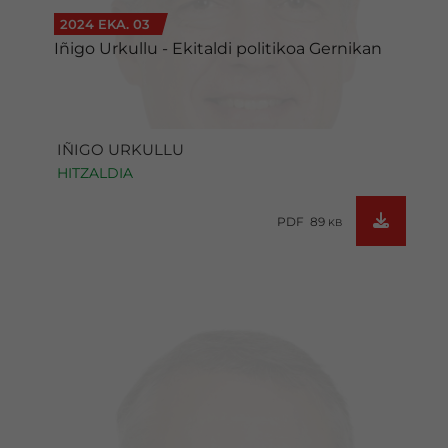
2024 EKA. 03
Iñigo Urkullu - Ekitaldi politikoa Gernikan
IÑIGO URKULLU
HITZALDIA
PDF 89
KB