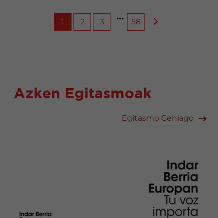
1
2
3
58
Azken Egitasmoak
Egitasmo Gehiago