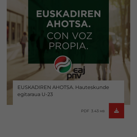
EUSKADIREN AHOTSA. Hauteskunde
egitaraua U-23
PDF 3.43
MB