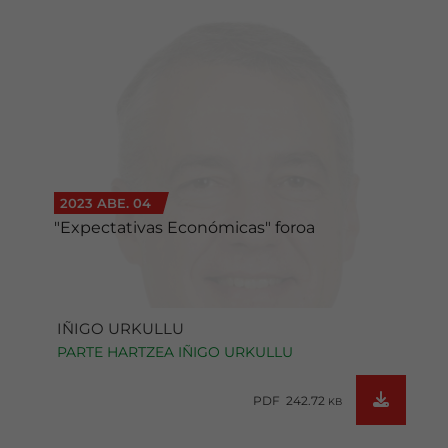
2023 ABE. 04
"Expectativas Económicas" foroa
IÑIGO URKULLU
PARTE HARTZEA IÑIGO URKULLU
PDF 242.72
KB