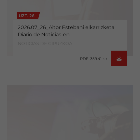
UZT. 26
2026.07_26_Aitor Estebani elkarrizketa
Diario de Noticias-en
NOTICIAS DE GIPUZKOA
PDF 359.41
KB