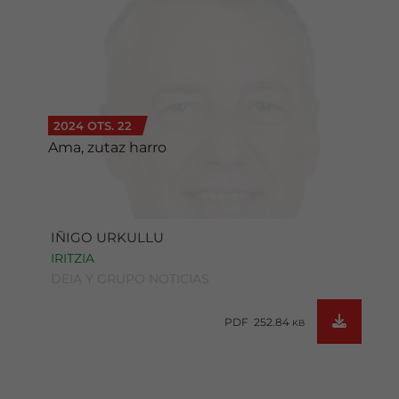
2024 OTS. 22
Ama, zutaz harro
IÑIGO URKULLU
IRITZIA
DEIA Y GRUPO NOTICIAS
PDF 252.84
KB