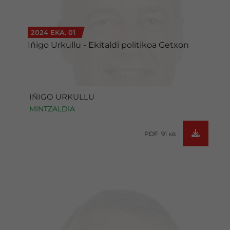
2024 EKA. 01
Iñigo Urkullu - Ekitaldi politikoa Getxon
IÑIGO URKULLU
MINTZALDIA
PDF 91
KB