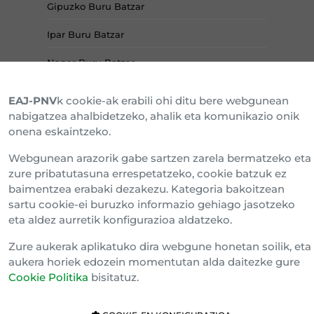
Gipuzko Buru Batzar
Ipar Buru Batzar
Napar Buru Batzar
EAJ-PNV
k cookie-ak erabili ohi ditu bere webgunean
nabigatzea ahalbidetzeko, ahalik eta komunikazio onik
onena eskaintzeko.
Webgunean arazorik gabe sartzen zarela bermatzeko eta
zure pribatutasuna errespetatzeko, cookie batzuk ez
baimentzea erabaki dezakezu. Kategoria bakoitzean
sartu cookie-ei buruzko informazio gehiago jasotzeko
eta aldez aurretik konfigurazioa aldatzeko.
Cookien politika
Konfidentzialtasun klausula
Zure aukerak aplikatuko dira webgune honetan soilik, eta
aukera horiek edozein momentutan alda daitezke gure
Barne Informazio Kanala
Cookie Politika
bisitatuz.