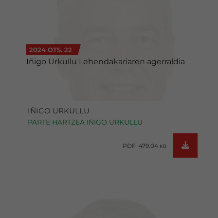
2024 OTS. 22
Iñigo Urkullu Lehendakariaren agerraldia
IÑIGO URKULLU
PARTE HARTZEA IÑIGO URKULLU
PDF 479.04
KB