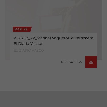
MAR. 22
2026.03_22_Maribel Vaquerori elkarrizketa
El Diario Vascon
EL DIARIO VASCO
PDF 147.88
KB