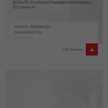
2026.03_01_Imanol Pradalesi elkarrizketa
El Correo-n
IMANOL PRADALES
ELKARRIZKETAK
EL CORREO
PDF 118.69
KB