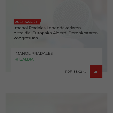
2025 AZA. 21
Imanol Pradales Lehendakariaren
hitzaldia, Europako Alderdi Demokrataren
kongresuan
IMANOL PRADALES
HITZALDIA
PDF 88.02
KB