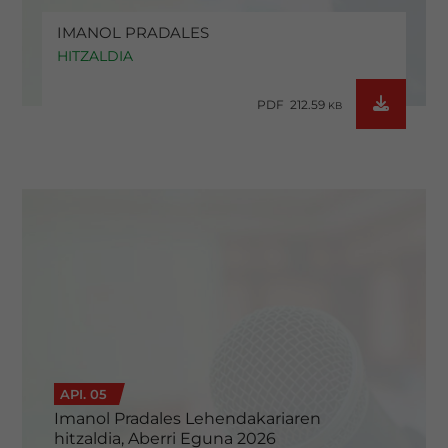
IMANOL PRADALES
HITZALDIA
PDF 212.59
KB
API. 05
Imanol Pradales Lehendakariaren
hitzaldia, Aberri Eguna 2026