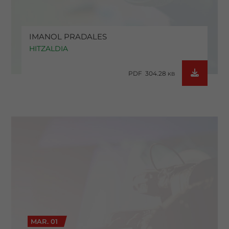
IMANOL PRADALES
HITZALDIA
PDF 304.28
KB
MAR. 01