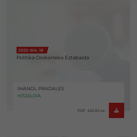
2025 IRA. 18
Politika Orokorreko Eztabaida
IMANOL PRADALES
HITZALDIA
PDF 452.63
KB