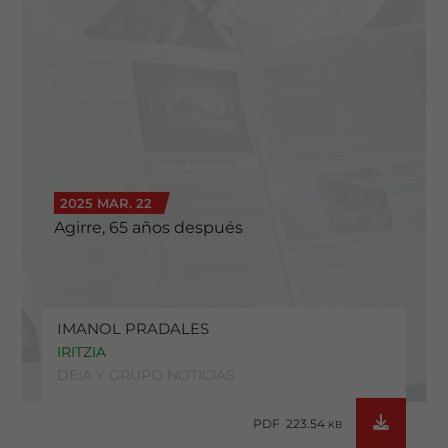
2025 MAR. 22
Agirre, 65 años después
IMANOL PRADALES
IRITZIA
DEIA Y GRUPO NOTICIAS
PDF 223.54
KB