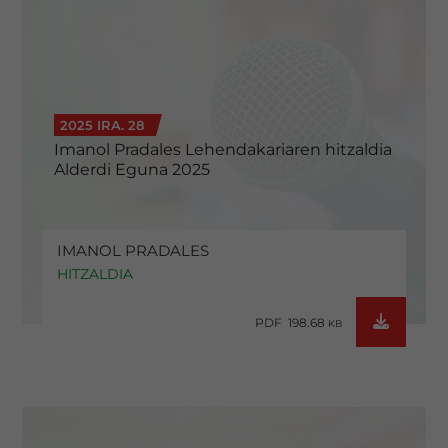
2025 IRA. 28
Imanol Pradales Lehendakariaren hitzaldia
Alderdi Eguna 2025
IMANOL PRADALES
HITZALDIA
PDF 198.68
KB