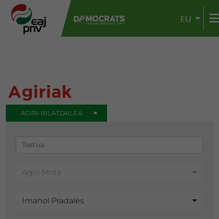
EU
Agiriak
AGIRI-BILATZAILEA
Agiri Mota
Imanol Pradales