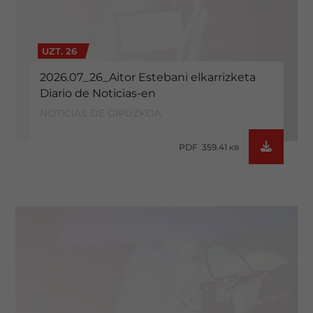
UZT. 26
2026.07_26_Aitor Estebani elkarrizketa
Diario de Noticias-en
NOTICIAS DE GIPUZKOA
PDF 359.41
KB