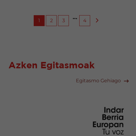
1
2
3
4
Azken Egitasmoak
Egitasmo Gehiago