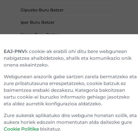
Gipuzko Buru Batzar
Ipar Buru Batzar
Napar Buru Batzar
EAJ-PNV
k cookie-ak erabili ohi ditu bere webgunean
nabigatzea ahalbidetzeko, ahalik eta komunikazio onik
onena eskaintzeko.
Webgunean arazorik gabe sartzen zarela bermatzeko eta
zure pribatutasuna errespetatzeko, cookie batzuk ez
baimentzea erabaki dezakezu. Kategoria bakoitzean
sartu cookie-ei buruzko informazio gehiago jasotzeko
eta aldez aurretik konfigurazioa aldatzeko.
Cookien politika
Konfidentzialtasun klausula
Zure aukerak aplikatuko dira webgune honetan soilik, eta
aukera horiek edozein momentutan alda daitezke gure
Barne Informazio Kanala
Cookie Politika
bisitatuz.