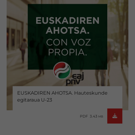
EUSKADIREN AHOTSA. Hauteskunde
egitaraua U-23
PDF 3.43
MB