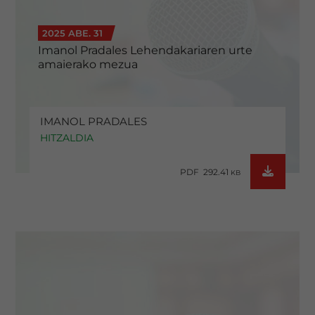
2025 ABE. 31
Imanol Pradales Lehendakariaren urte
amaierako mezua
IMANOL PRADALES
HITZALDIA
PDF 292.41
KB