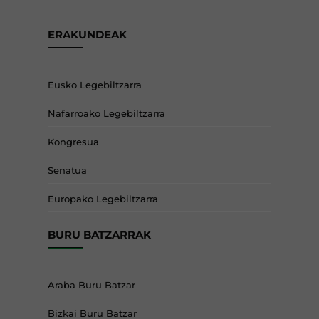
ERAKUNDEAK
Eusko Legebiltzarra
Nafarroako Legebiltzarra
Kongresua
Senatua
Europako Legebiltzarra
BURU BATZARRAK
Araba Buru Batzar
Bizkai Buru Batzar