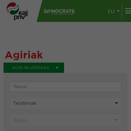
EU
Agiriak
AGIRI-BILATZAILEA
Txostenak
Egilea