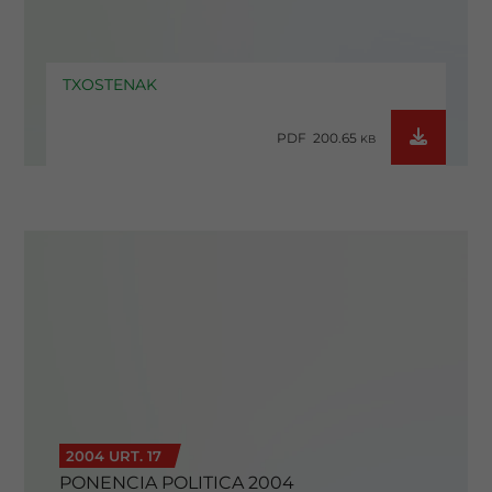
TXOSTENAK
PDF 200.65
KB
2004 URT. 17
PONENCIA POLITICA 2004