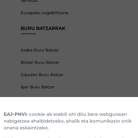
Senatua
Europako Legebiltzarra
BURU BATZARRAK
Araba Buru Batzar
Bizkai Buru Batzar
Gipuzko Buru Batzar
Ipar Buru Batzar
Napar Buru Batzar
EAJ-PNV
k cookie-ak erabili ohi ditu bere webgunean
nabigatzea ahalbidetzeko, ahalik eta komunikazio onik
onena eskaintzeko.