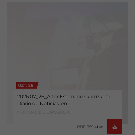
UZT. 26
2026.07_26_Aitor Estebani elkarrizketa
Diario de Noticias-en
NOTICIAS DE GIPUZKOA
PDF 359.41
KB