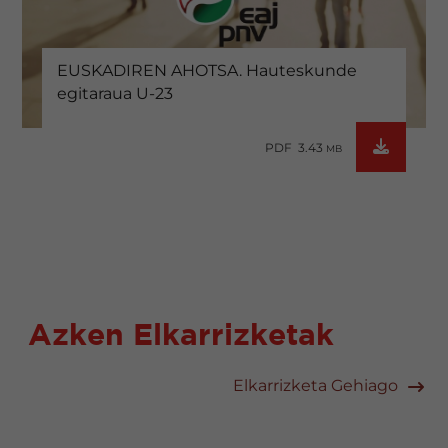
EUSKADIREN AHOTSA. Hauteskunde
egitaraua U-23
PDF 3.43
MB
Azken Elkarrizketak
Elkarrizketa Gehiago