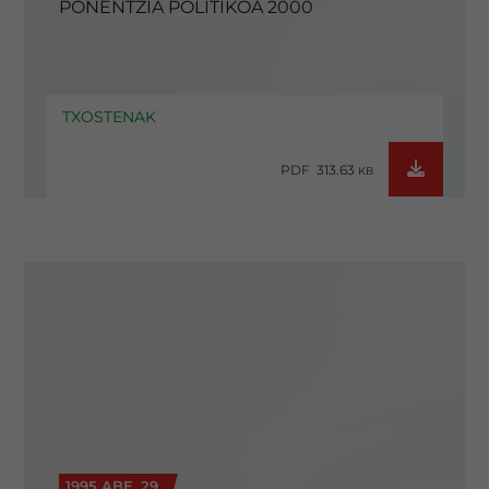
PONENTZIA POLITIKOA 2000
TXOSTENAK
PDF 313.63
KB
1995 ABE. 29