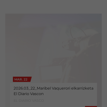
MAR. 22
2026.03_22_Maribel Vaquerori elkarrizketa
El Diario Vascon
EL DIARIO VASCO