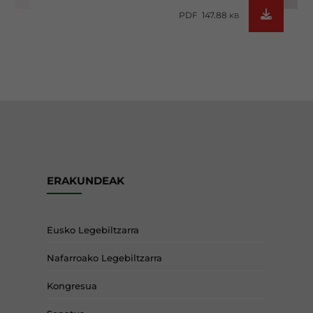
PDF 147.88
KB
ERAKUNDEAK
Eusko Legebiltzarra
Nafarroako Legebiltzarra
Kongresua