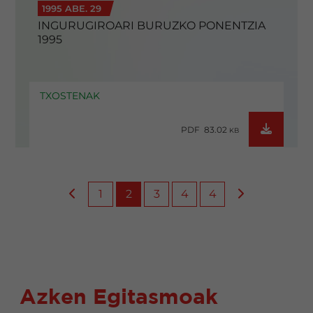
1995 ABE. 29
INGURUGIROARI BURUZKO PONENTZIA
1995
TXOSTENAK
PDF 83.02
KB
1
2
3
4
4
Azken Egitasmoak