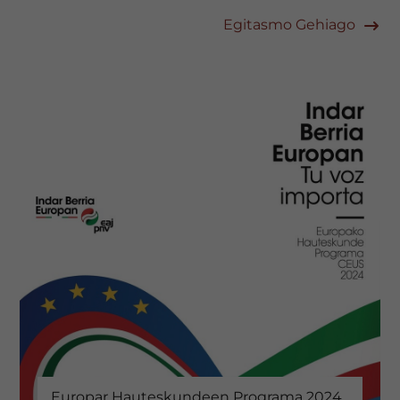
Egitasmo Gehiago
Europar Hauteskundeen Programa 2024