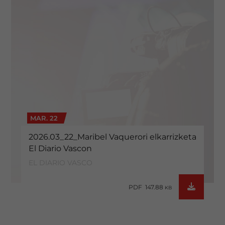
MAR. 22
2026.03_22_Maribel Vaquerori elkarrizketa
El Diario Vascon
EL DIARIO VASCO
PDF 147.88
KB