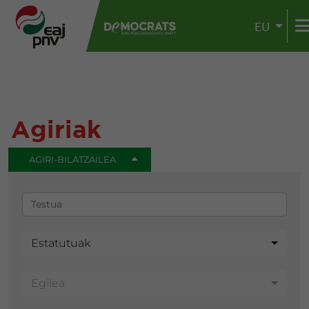
EU
Agiriak
AGIRI-BILATZAILEA
Estatutuak
Egilea