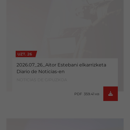
UZT. 26
2026.07_26_Aitor Estebani elkarrizketa
Diario de Noticias-en
NOTICIAS DE GIPUZKOA
PDF 359.41
KB