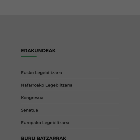
ERAKUNDEAK
Eusko Legebiltzarra
Nafarroako Legebiltzarra
Kongresua
Senatua
Europako Legebiltzarra
BURU BATZARRAK