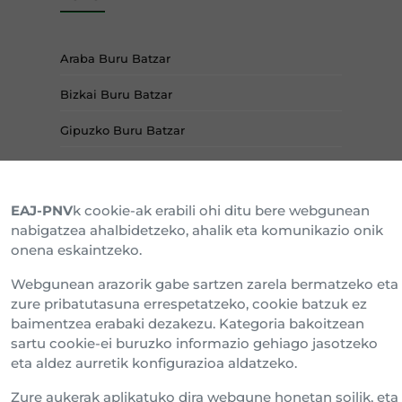
Araba Buru Batzar
Bizkai Buru Batzar
Gipuzko Buru Batzar
Ipar Buru Batzar
Napar Buru Batzar
EAJ-PNV
k cookie-ak erabili ohi ditu bere webgunean
nabigatzea ahalbidetzeko, ahalik eta komunikazio onik
onena eskaintzeko.
Webgunean arazorik gabe sartzen zarela bermatzeko eta
zure pribatutasuna errespetatzeko, cookie batzuk ez
baimentzea erabaki dezakezu. Kategoria bakoitzean
sartu cookie-ei buruzko informazio gehiago jasotzeko
eta aldez aurretik konfigurazioa aldatzeko.
Zure aukerak aplikatuko dira webgune honetan soilik, eta