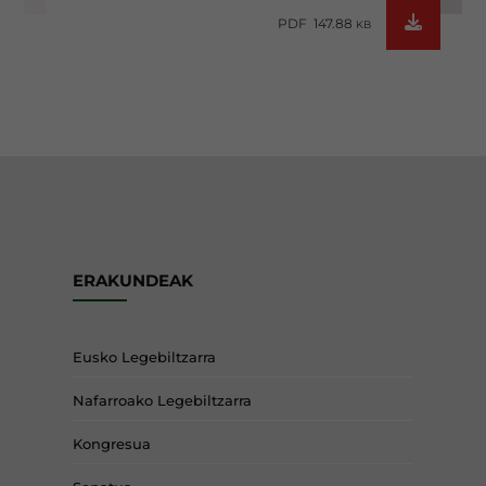
PDF 147.88
KB
ERAKUNDEAK
Eusko Legebiltzarra
Nafarroako Legebiltzarra
Kongresua