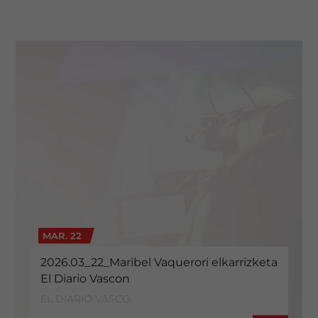
MAR. 22
2026.03_22_Maribel Vaquerori elkarrizketa
El Diario Vascon
EL DIARIO VASCO