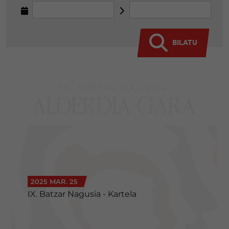
BILATU
2025 MAR. 25
IX. Batzar Nagusia - Kartela