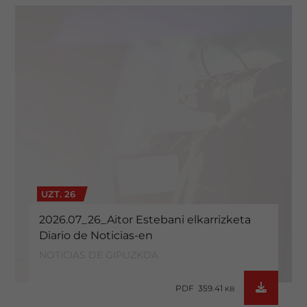
UZT. 26
2026.07_26_Aitor Estebani elkarrizketa
Diario de Noticias-en
NOTICIAS DE GIPUZKOA
PDF 359.41
KB