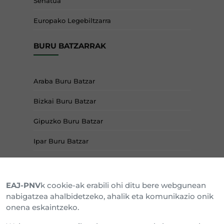
Senatua
Europako Legebiltzarra
BURU BATZARRAK
Araba Buru Batzar
Bizkai Buru Batzar
Gipuzko Buru Batzar
Ipar Buru Batzar
Napar Buru Batzar
EAJ-PNV
k cookie-ak erabili ohi ditu bere webgunean
nabigatzea ahalbidetzeko, ahalik eta komunikazio onik
onena eskaintzeko.