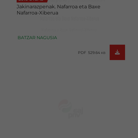
Jakinarazpenak. Nafarroa eta Baxe
Nafarroa-Xiberua
BATZAR NAGUSIA
PDF 529.64
KB