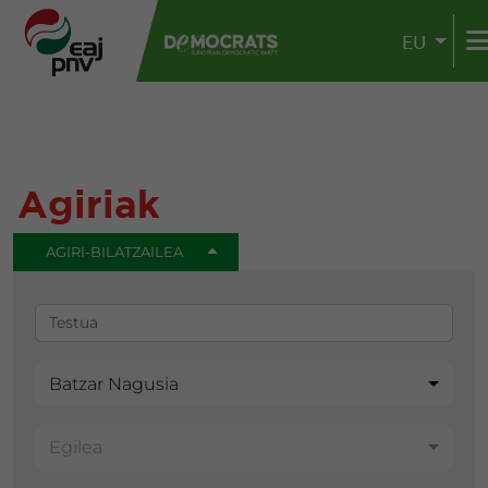
EU
Agiriak
AGIRI-BILATZAILEA
Batzar Nagusia
Egilea