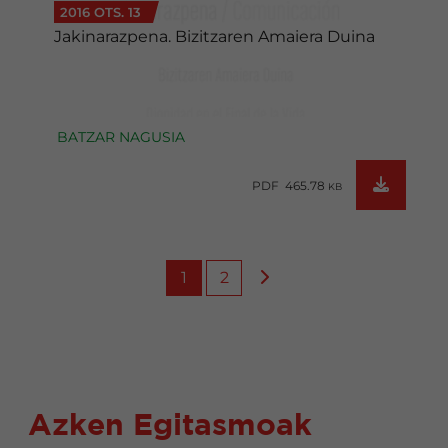
2016 OTS. 13
Jakinarazpena. Bizitzaren Amaiera Duina
BATZAR NAGUSIA
PDF 465.78
KB
1
2
Azken Egitasmoak