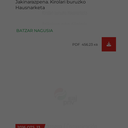
Jakinarazpena. Kirolari buruzko
Hausnarketa
BATZAR NAGUSIA
PDF 456.23
KB
2016 OTS. 13