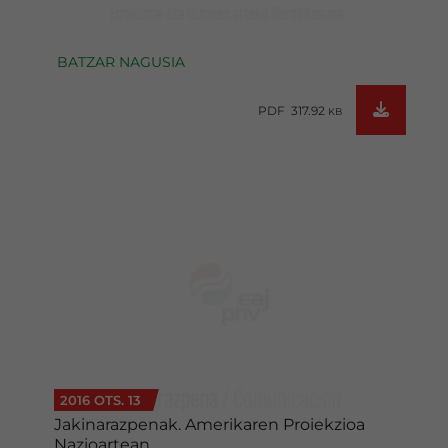
BATZAR NAGUSIA
PDF 317.92
KB
2016 OTS. 13
Jakinarazpenak. Amerikaren Proiekzioa
Nazioartean