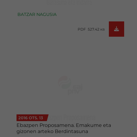
BATZAR NAGUSIA
PDF 527.42
KB
2016 OTS. 13
Ebazpen Proposamena. Emakume eta
gizonen arteko Berdintasuna