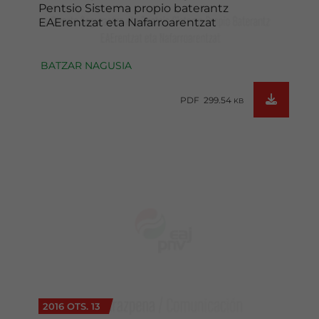
Pentsio Sistema propio baterantz
EAErentzat eta Nafarroarentzat
BATZAR NAGUSIA
PDF 299.54
KB
2016 OTS. 13