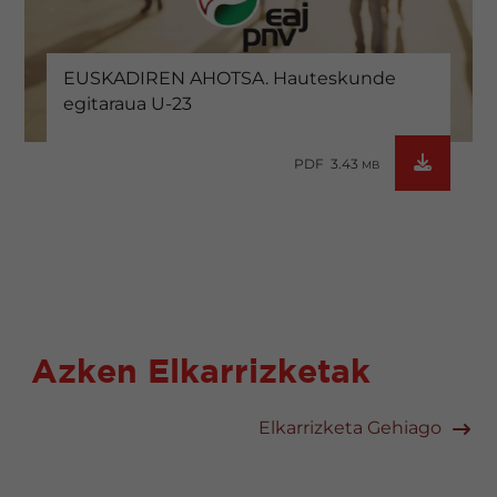
EUSKADIREN AHOTSA. Hauteskunde
egitaraua U-23
PDF 3.43
MB
Azken Elkarrizketak
Elkarrizketa Gehiago