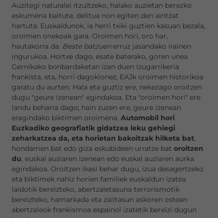
Auzitegi naturalei itzultzeko, halako auzietan berezko
eskumena baitute, delitua non egiten den aintzat
hartuta. Euskaldunok, ia herri txiki guztien kasuan bezala,
oroimen onekoak gara. Oroimen hori, oro har,
hautakorra da.
Beste batzuen
erruz jasandako irainen
ingurukoa. Hortxe dago, esate baterako, goren unea
Gernikako bonbardaketan izan duen izugarrikeria
frankista, eta, horri dagokionez, EAJk oroimen historikoa
garatu du aurten. Hala eta guztiz ere, nekezago oroitzen
dugu "geure izenean" egindakoa. Eta "oroimen hori" ere
landu beharra dago; hain zuzen ere, geure izenean
eragindako biktimen oroimena.
Automobil hori
Euzkadiko geografiatik gidatzea leku gehiegi
zeharkatzea da, eta horietan bakoitzak hilketa bat
,
hondamen bat edo giza eskubideen urratze bat
oroitzen
du
, euskal auziaren izenean edo euskal auziaren aurka
egindakoa. Oroitzen ikasi behar dugu, izua desagertzeko
eta biktimek nahiz horien familiek euskaldun izatea
laidotik bereizteko, abertzaletasuna terrorismotik
bereizteko, hamarkada eta zailtasun askoren ostean
abertzaleok frankismoa espainol izatetik bereizi dugun