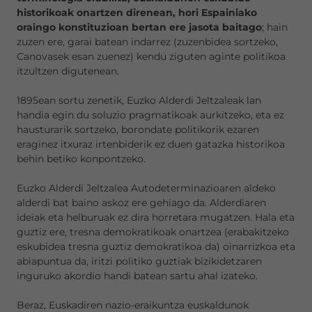
historikoak onartzen direnean, hori Espainiako
oraingo konstituzioan bertan ere jasota baitago
; hain
zuzen ere, garai batean indarrez (zuzenbidea sortzeko,
Canovasek esan zuenez) kendu ziguten aginte politikoa
itzultzen digutenean.
1895ean sortu zenetik, Euzko Alderdi Jeltzaleak lan
handia egin du soluzio pragmatikoak aurkitzeko, eta ez
hausturarik sortzeko, borondate politikorik ezaren
eraginez itxuraz irtenbiderik ez duen gatazka historikoa
behin betiko konpontzeko.
Euzko Alderdi Jeltzalea Autodeterminazioaren aldeko
alderdi bat baino askoz ere gehiago da. Alderdiaren
ideiak eta helburuak ez dira horretara mugatzen. Hala eta
guztiz ere, tresna demokratikoak onartzea (erabakitzeko
eskubidea tresna guztiz demokratikoa da) oinarrizkoa eta
abiapuntua da, iritzi politiko guztiak bizikidetzaren
inguruko akordio handi batean sartu ahal izateko.
Beraz, Euskadiren nazio-eraikuntza euskaldunok