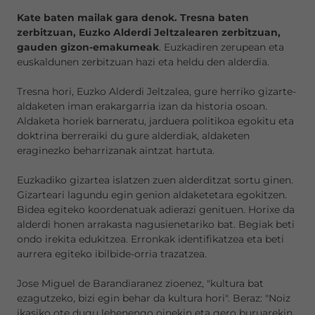
Kate baten mailak gara denok. Tresna baten
zerbitzuan, Euzko Alderdi Jeltzalearen zerbitzuan,
gauden gizon-emakumeak
. Euzkadiren zerupean eta
euskaldunen zerbitzuan hazi eta heldu den alderdia.
Tresna hori, Euzko Alderdi Jeltzalea, gure herriko gizarte-
aldaketen iman erakargarria izan da historia osoan.
Aldaketa horiek barneratu, jarduera politikoa egokitu eta
doktrina berreraiki du gure alderdiak, aldaketen
eraginezko beharrizanak aintzat hartuta.
Euzkadiko gizartea islatzen zuen alderditzat sortu ginen.
Gizarteari lagundu egin genion aldaketetara egokitzen.
Bidea egiteko koordenatuak adierazi genituen. Horixe da
alderdi honen arrakasta nagusienetariko bat. Begiak beti
ondo irekita edukitzea. Erronkak identifikatzea eta beti
aurrera egiteko ibilbide-orria trazatzea.
Jose Miguel de Barandiaranez zioenez, "kultura bat
ezagutzeko, bizi egin behar da kultura hori". Beraz: "Noiz
ikasiko ote dugu lehenengo oinekin eta gero buruarekin