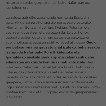
historiaren bidez gorpuzten da, baita Nafarroan eta
Iparralden ere.
Lurraldez gaindiko zabalkunde hori ez da Euskadin
bakarrik gertatzen. Kultura alemana, esate baterako,
Alemanian, Suitzan, Austrian, Txekian, Polonian eta
abarrean gauzatzen eta garatzen da. Estatu horiek
bateratu egiten dute aleman izatea eta bakoitzaren
subiranotasuna, batasun politikorik eskatu gabe.
Geuk
ere batasun-nahia gauzatu ahal izateko, beharrezkoa
izango da Nafarroako Foru Erkidegoko eta
Iparraldeko euskaldunek argi eta zalantzarik gabe
adieraztea erakunde komunak nahi dituztela
. Bien
bitartean, Nafarroak, Iparraldek eta Euskal Autonomia
Erkidegoak premiazko jarduketa arloetan indartu
beharko dute lankidetza. Adibidez: azpiegitura-politiken
garapena, lurzoruaren erabileraren iraunkortasuna eta
ingurumenaren zaintza bermatuz; kultura- eta hizkuntza-
politika komunak; eta Europako eskualde-garapenerako
lankidetza.