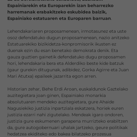
Espainiarekin eta Europarekin izan beharrezko
harremanak erabakitzeko eskubidea baizik,
Espainiako estatuaren eta Europaren barruan
.
Lehendakariaren proposamenean, irmotasunez eta uste
osoz defendatuko dugun proposamenean, nazio anitzeko
Estatuarekiko bizikidetza-konpromisorik ikusten ez
duenak ezin du esan benetako demokrata denik. Eta
gauza guztien gainetik defendatuko dugu proposamen
hori, lehendakaria bera eta Alderdiko beste kide batzuk
(gaur gurekin ditugunak, adibidez, Gorka Agirre eta Juan
Mari Atutxa) epaileek jazarrita egon arren.
Historian zehar, Behe Erdi Aroan, euskaldunok Gaztelako
auzitegietara joan ginen, Espainiako monarkia
absolutuaren mendeko auzitegietara, gure Ahaide
Nagusiekiko justizia inpartziala eskatzera, horiek euren
justizia ezarri nahi zigutelako. Mendeak igaro ondoren,
justizia gure eskumenen garapena murrizteko erabiltzen
da, gure autogobernuari uhalak jartzeko, geure politikak
hedatzea ekiditeko edo bakea bilatzeko prozesua