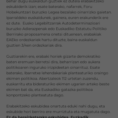
behar dugu euskaldun guztiek ez dutela erabakitzeko
eskubiderik izan; esate baterako, nafarrek, Foru
Hobekuntzari buruzko Legea bezalako oinarrizko gaietan.
Iparraldeko euskaldunek, gainera, euren erakunderik ere
ez dute. Eusko Legebiltzarrak Autodeterminazioari
buruzko Adierazpenak edo Euskadiko Estatutu Politiko
Berrirako proposamena onetsi dituenean, erabakiak
EAEko ordezkariek hartu dituzte, baina euskaldun
guztien 3/4en ordezkariak dira.
Guztiarekin ere, erabaki horiek gizarte demokratiko
baten eremuan berretsi dira, beharrizan edo aukera
politikoaren inguruko irizpideetan oinarrituz. Esate
baterako, Ibarretxe lehendakariak planteaturiko oraingo
ekimen politikoa. Abertzaleok 112 urtetan zuzendu,
euskarritu eta bideraturiko ekimen ugarien arteko beste
ekimen bat da, eta Euskadiko gatazka politikoa
konpontzeko planteatuta dago.
Erabakitzeko eskubidea onartuta eduki nahi dugu, eta
eskubide hori berriro ere murriztuta eta mugatuta dago.
Ez da bereizketarako eskubidea, Euzkadik