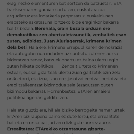
eraginezko elementuren bat sortzen da batzuetan. ETA
frankismoaren garaian sortu zen, euskal arazoa
argudiatuz eta indarkeria proposatuz, euskaldunen
erabateko askatasuna lortzeko bide eraginkor bakarra
balitz bezala.
Berehala, orain bezala orduan ere
demokratikoa zen abertzaletasunetik, zenbaitek esan
zuten, adibidez, Juan Ajuriagerrak, krimena krimen
dela beti
. Hala ere, krimena Errepublikaren demokrazia
eta autogobernua indarkeriaz suntsitu zutenen aurka
bideratzen zenez, batzuek onartu ez baina ulertu egin
zuten hilketa politikoa. Zenbait urtetako krimenen
ostean, euskal gizarteak ulertu zuen gaitzetik ezin zela
onik etorri, eta izua, izan ere, jasotzaileentzat heriotza eta
erabiltzaileentzat bizimodua zela (ezagutzen duten
bizimodu bakarra). Horrenbestez, ETAren amaiera
politikoa agerian gelditu zen.
Hala eta guztiz ere, hil ala biziko berrogeita hamar urtek
ETAren biziraupena baino ez dute lortu, eta errealitate
bat eta erronka bat jartzen dizkigute aurrez aurre.
Errealitatea: ETArekiko otzantasuna gizarte-