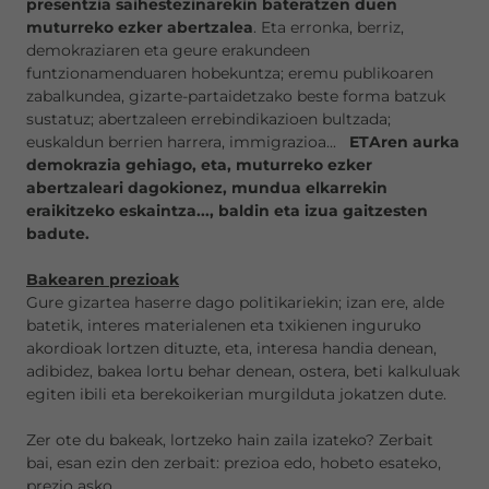
presentzia saihestezinarekin bateratzen duen
muturreko ezker abertzalea
. Eta erronka, berriz,
demokraziaren eta geure erakundeen
funtzionamenduaren hobekuntza; eremu publikoaren
zabalkundea, gizarte-partaidetzako beste forma batzuk
sustatuz; abertzaleen errebindikazioen bultzada;
euskaldun berrien harrera, immigrazioa...
ETAren aurka
demokrazia gehiago, eta, muturreko ezker
abertzaleari dagokionez, mundua elkarrekin
eraikitzeko eskaintza..., baldin eta izua gaitzesten
badute.
Bakearen prezioak
Gure gizartea haserre dago politikariekin; izan ere, alde
batetik, interes materialenen eta txikienen inguruko
akordioak lortzen dituzte, eta, interesa handia denean,
adibidez, bakea lortu behar denean, ostera, beti kalkuluak
egiten ibili eta berekoikerian murgilduta jokatzen dute.
Zer ote du bakeak, lortzeko hain zaila izateko? Zerbait
bai, esan ezin den zerbait: prezioa edo, hobeto esateko,
prezio asko.