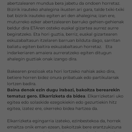
abertzalearen mundua bera jabetu da ondoen horretaz.
Bizirik irauteko ahalegina ikusten ari gara, talde txiki-txiki
bat bizirik irauteko egiten ari den ahalegina; izan ere,
muturreko ezker abertzalearen barruko gehien-gehienak
beldur dira ETAren osteko euskal gizartea aurrez aurre
begiratzeko. Eta hori guztia, berriz, euskal gizartearen
eskuzabaltasun itzelaren barruan bilduta dago, sarritan
baliatu egiten baitira eskuzabaltasun horretaz. Eta
indarkeriaren amaiera aurreratzeko egiten ditugun
ahalegin guztiak onak izango dira.
Bakearen prezioak eta hori lortzeko nahiak asko dira,
betiere horren bidez onura pribatuak edo partikularrak
lortzen badira.
Baina denok ezin dugu irabazi, bakoitza berearekin
tematuz gero. Elkarrizketa da bidea
. Elkarrizketari uko
egitea edo solaskide ezegokiekin edo gezurtiekin hitz
egitea, izatez ere, okerreko bidea hartzea da.
Elkarrizketa egingarria izateko, ezinbestekoa da, horrek
emaitza onik eman ezean, bakoitzak bere erantzukizuna