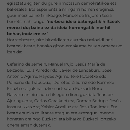
egiaztatu egiten du gure irmotasun demokratikoa eta
bakezalea. Eta esperientzia mingarri horren eraginez,
gaur inoiz baino trinkoago, Manuel de Irujoren tesia
berretsi nahi dugu: "
norbera ideia batengatik hiltzeak
merezi du; baina ez da ideia horrengatik inor hil
behar, inoiz ere ez
".
Horrenbestez, nire hitzaldiaren aurreko txaloaldi hori,
besteak beste, honako gizon-emakume hauen omenezko
izan da:
Ceferino de Jemein, Manuel Irujo, Jesús María de
Leizaola, Luis Arredondo, Javier de Landaburu, Jose
Antonio Agirre, Haydée Agirre, Tere Rotaetxe edo
Polixene de Trabudua, Doroteo Ziaurriz edo Karmele
Errazti eta, jakina, azken urteotan Euzkadi Buru
Batzarrean nire aurretik egon diren guztiak: Juan de
Ajuriaguerra, Carlos Garaikoetxea, Roman Sodupe, Jesús
Insausti
Uzturre,
Xabier Arzalluz
eta Josu
Jon Imaz. Eta
beste ehunka militante ezagun eta ezezagun, mende
honetan oraingo Euzkadi eta biharko Euzkadi lortzeko
onena eman dutenak.