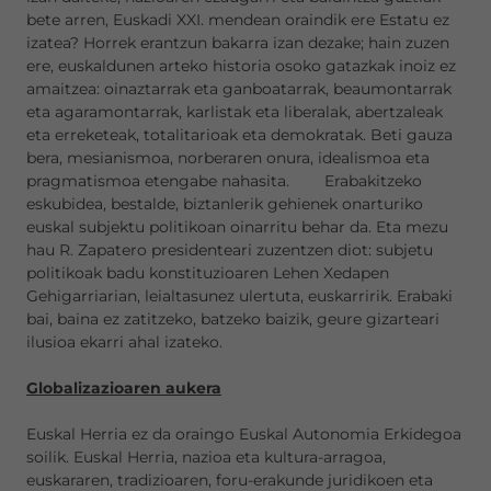
bete arren, Euskadi XXI. mendean oraindik ere Estatu ez
izatea? Horrek erantzun bakarra izan dezake; hain zuzen
ere, euskaldunen arteko historia osoko gatazkak inoiz ez
amaitzea: oinaztarrak eta ganboatarrak, beaumontarrak
eta agaramontarrak, karlistak eta liberalak, abertzaleak
eta erreketeak, totalitarioak eta demokratak. Beti gauza
bera, mesianismoa, norberaren onura, idealismoa eta
pragmatismoa etengabe nahasita. Erabakitzeko
eskubidea, bestalde, biztanlerik gehienek onarturiko
euskal subjektu politikoan oinarritu behar da. Eta mezu
hau R. Zapatero presidenteari zuzentzen diot: subjetu
politikoak badu konstituzioaren Lehen Xedapen
Gehigarriarian, leialtasunez ulertuta, euskarririk. Erabaki
bai, baina ez zatitzeko, batzeko baizik, geure gizarteari
ilusioa ekarri ahal izateko.
Globalizazioaren aukera
Euskal Herria ez da oraingo Euskal Autonomia Erkidegoa
soilik. Euskal Herria, nazioa eta kultura-arragoa,
euskararen, tradizioaren, foru-erakunde juridikoen eta