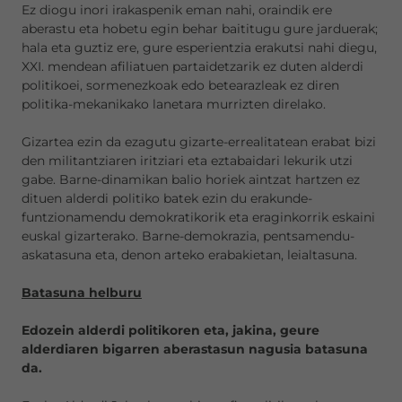
Ez diogu inori irakaspenik eman nahi, oraindik ere
aberastu eta hobetu egin behar baititugu gure jarduerak;
hala eta guztiz ere, gure esperientzia erakutsi nahi diegu,
XXI. mendean afiliatuen partaidetzarik ez duten alderdi
politikoei, sormenezkoak edo betearazleak ez diren
politika-mekanikako lanetara murrizten direlako.
Gizartea ezin da ezagutu gizarte-errealitatean erabat bizi
den militantziaren iritziari eta eztabaidari lekurik utzi
gabe. Barne-dinamikan balio horiek aintzat hartzen ez
dituen alderdi politiko batek ezin du erakunde-
funtzionamendu demokratikorik eta eraginkorrik eskaini
euskal gizarterako. Barne-demokrazia, pentsamendu-
askatasuna eta, denon arteko erabakietan, leialtasuna.
Batasuna helburu
Edozein alderdi politikoren eta, jakina, geure
alderdiaren bigarren aberastasun nagusia batasuna
da.