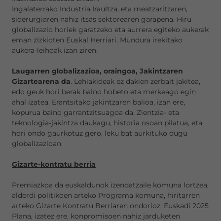
Ingalaterrako Industria Iraultza, eta meatzaritzaren,
siderurgiaren nahiz itsas sektorearen garapena. Hiru
globalizazio horiek garatzeko eta aurrera egiteko aukerak
eman zizkioten Euskal Herriari. Mundura irekitako
aukera-leihoak izan ziren.
Laugarren globalizazioa, oraingoa, Jakintzaren
Gizartearena da
. Lehiakideak ez dakien zerbait jakitea,
edo geuk hori berak baino hobeto eta merkeago egin
ahal izatea. Erantsitako jakintzaren balioa, izan ere,
kopurua baino garrantzitsuagoa da. Zientzia- eta
teknologia-jakintza daukagu, historia osoan pilatua, eta,
hori ondo gaurkotuz gero, leku bat aurkituko dugu
globalizazioan.
Gizarte-kontratu berria
Premiazkoa da euskaldunok izendatzaile komuna lortzea,
alderdi politikoen arteko Programa komuna, hiritarren
arteko Gizarte Kontratu Berriaren ondorioz. Euskadi 2025
Plana, izatez ere, konpromisoen nahiz jarduketen