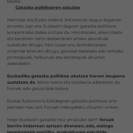
bezala.
Gatazka politikoaren soluzioa
Herritzat eta Eusko Alderdi Jeltzaletzat dugun bigarren
erronka, izan ere, Euzkadin dagoen gatazka politikoa
konpontzeko bidea sortzea da. Horretarako, elkarrizketa
eta berdinen nahiz desberdinen arteko akordioak
sustatuko ditugu; hain zuzen ere, lankidetzarako
oinarriak bilatuko ditugu, geureak bezalako edo antzeko
printzipioak, helburuak eta estrategiak dituzten
alderdiekin.
Euzkadiko gatazka politikoa ukatzea horren iraupena
sustatzea da
. Asmo txarra eta zozokeria adierazten du
horrek, edo gauza biak batera.
Euskal Autonomia Erkidegoan gatazka politikoa urte
jakinean hasi zen: Foruak indargabetu zituzten urtean.
Hego Euzkadin gatazka noiz amaituko den?:
foruak
berriro indarrean sartzen direnean; edo, oraingo
terminologia erabilita, euskaldunen eskubide