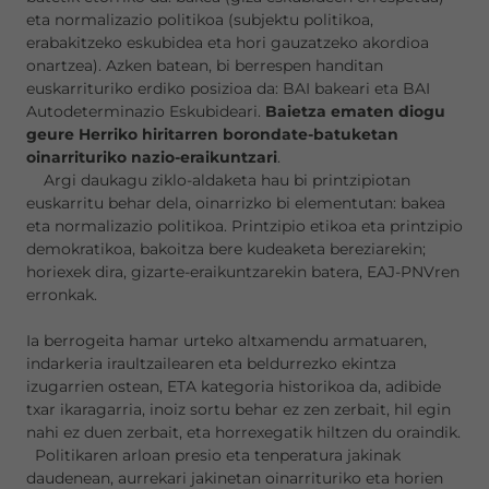
eta normalizazio politikoa (subjektu politikoa,
erabakitzeko eskubidea eta hori gauzatzeko akordioa
onartzea). Azken batean, bi berrespen handitan
euskarrituriko erdiko posizioa da: BAI bakeari eta BAI
Autodeterminazio Eskubideari.
Baietza ematen diogu
geure Herriko hiritarren borondate-batuketan
oinarrituriko nazio-eraikuntzari
.
Argi daukagu ziklo-aldaketa hau bi printzipiotan
euskarritu behar dela, oinarrizko bi elementutan: bakea
eta normalizazio politikoa. Printzipio etikoa eta printzipio
demokratikoa, bakoitza bere kudeaketa bereziarekin;
horiexek dira, gizarte-eraikuntzarekin batera, EAJ-PNVren
erronkak.
Ia berrogeita hamar urteko altxamendu armatuaren,
indarkeria iraultzailearen eta beldurrezko ekintza
izugarrien ostean, ETA kategoria historikoa da, adibide
txar ikaragarria, inoiz sortu behar ez zen zerbait, hil egin
nahi ez duen zerbait, eta horrexegatik hiltzen du oraindik.
Politikaren arloan presio eta tenperatura jakinak
daudenean, aurrekari jakinetan oinarrituriko eta horien