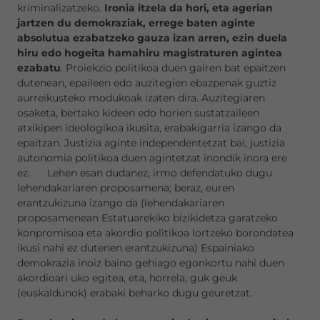
kriminalizatzeko.
Ironia itzela da hori, eta agerian
jartzen du demokraziak, errege baten aginte
absolutua ezabatzeko gauza izan arren, ezin duela
hiru edo hogeita hamahiru magistraturen agintea
ezabatu
. Proiekzio politikoa duen gairen bat epaitzen
dutenean, epaileen edo auzitegien ebazpenak guztiz
aurreikusteko modukoak izaten dira. Auzitegiaren
osaketa, bertako kideen edo horien sustatzaileen
atxikipen ideologikoa ikusita, erabakigarria izango da
epaitzan. Justizia aginte independentetzat bai; justizia
autonomia politikoa duen agintetzat inondik inora ere
ez. Lehen esan dudanez, irmo defendatuko dugu
lehendakariaren proposamena; beraz, euren
erantzukizuna izango da (lehendakariaren
proposamenean Estatuarekiko bizikidetza garatzeko
konpromisoa eta akordio politikoa lortzeko borondatea
ikusi nahi ez dutenen erantzukizuna) Espainiako
demokrazia inoiz baino gehiago egonkortu nahi duen
akordioari uko egitea, eta, horrela, guk geuk
(euskaldunok) erabaki beharko dugu geuretzat.