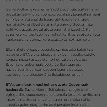
Izan ere, elkarrizketaren arrakasta edo huts egitea herri-
ordezkaritzak (horren berezko egoitzan, Legebiltzarrean)
soilik bermatu ahal du (segurutik badira formulak
horretarako, eta bestela asmatu egingo ditugu, iritzi
politiko guztiak ordezkatuta egon ahal izateko). Hain
zuzen ere, gardentasun demokratikorik ez egotearen eta
ilunkeriaren eraginez,
katu guztiak arreak
izan dira.
Elkarrizketa-prozesu baterako ezinbesteko baldintza,
izatez ere, ETA erakundeak armak behin betiko uzteko
konpromisoa hartzea eta hori egiaztatzea da, eta
Espainiako gobernuak, bestalde, Estatuan eta
nazioartean indarrean dagoen legeria betetzea,
atxilotuen eta presoen Giza Eskubideen arloan.
ETAk amaieratik hasi behar du, eta Gobernuak
hasieratik
. Euzko Alderdi Jeltzaleak ahalegin guztiak
egingo ditu espetxeen transferentzia lortzeko, atxilotuen
inkomunikazioa amaitzeko eta terrorismoko nahiz
antzeko gaien eraginezko auzi penalen instrukzioa