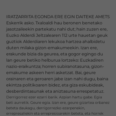
IRATZARRITA EGONDA ERE EGIN DAITEKE AMETS
Eskerrik asko. Txaloaldi hau beronen benetako
jasotzaileekin partekatu nahi dut; hain zuzen ere,
Euzko Alderdi Jeltzalearen 112 urte hauetan geuk
guztiok Alderdiaren lekukoa hartzea ahalbidetu
duten milaka gizon-emakumeekin. Izan ere,
erakunde bizia da geurea, eta gogor egingo du
lan geure betiko helburua lortzeko: Euzkadiren
nazio-eraikuntza; horren subiranotasuna, gizon-
emakume askeen herri asketzat. Bai, geure
orainaren eta geroaren jabe izan nahi dugu, baina
ekintza politikoaren bidez, eta giza eskubideak,
desberdintasunak eta aniztasuna errespetatuz.
Derrigorrez ezer ezarri barik. Azpian hartu gabe. Egia
beti aurretik. Geure egia. Izan ere, geure gizartea orbanez
beteta daukagu, derrigorrezko ezarpenekin,
errepresaliekin eta errepresioarekin beteta, eta horrek