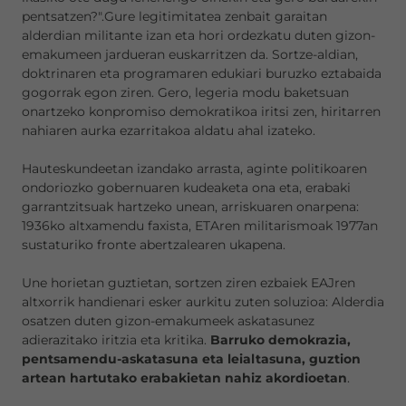
pentsatzen?".Gure legitimitatea zenbait garaitan
alderdian militante izan eta hori ordezkatu duten gizon-
emakumeen jardueran euskarritzen da. Sortze-aldian,
doktrinaren eta programaren edukiari buruzko eztabaida
gogorrak egon ziren. Gero, legeria modu baketsuan
onartzeko konpromiso demokratikoa iritsi zen, hiritarren
nahiaren aurka ezarritakoa aldatu ahal izateko.
Hauteskundeetan izandako arrasta, aginte politikoaren
ondoriozko gobernuaren kudeaketa ona eta, erabaki
garrantzitsuak hartzeko unean, arriskuaren onarpena:
1936ko altxamendu faxista, ETAren militarismoak 1977an
sustaturiko fronte abertzalearen ukapena.
Une horietan guztietan, sortzen ziren ezbaiek EAJren
altxorrik handienari esker aurkitu zuten soluzioa: Alderdia
osatzen duten gizon-emakumeek askatasunez
adierazitako iritzia eta kritika.
Barruko demokrazia,
pentsamendu-askatasuna eta leialtasuna, guztion
artean hartutako erabakietan nahiz akordioetan
.