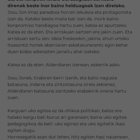
direnak beste inor baino helduagoak izan direlako.
Josu Jon Imaz paradoxa horren lekukoa eta protagonista
izan da. Kateko beste maila bat izan da. Inork baino
konpromiso handiagoa hartu zuen, katea ez apurtzeko.
Katea ez da eten. Eta arriskuan sartzen ere jakin zuen. Eta
arriskuan sartu zen. Ideia freskoekin, jakina, ehun urteko
itsasontzi honek aberriaren askatasunerantz egin behar
duen bidea adierazten jarraitu ahal izateko.
Katea ez da eten. Alderdiaren izenean, eskerrik asko.
Josu Jonek, tirabiren berri izanik, eta balio nagusia
batasuna, indarra eta zintzotasuna zirela zekienez,
Alderdiaren batasuna zaintzeko erabakirik onena hartu
zuen.
Karguari uko egitea ez da ohikoa politikan, batez ere
halako kargu bati buruz ari garenean; baina uko egitea
pedagogikoa da beti: uko eginez eta uko egitetik ikasi
egiten dugu.
Horrexegatik esan dut lehen, hitz egiten hasi naizenean,