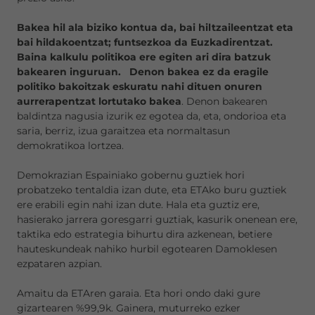
Bakea hil ala biziko kontua da, bai hiltzaileentzat eta
bai hildakoentzat; funtsezkoa da Euzkadirentzat.
Baina kalkulu politikoa ere egiten ari dira batzuk
bakearen inguruan.
Denon bakea ez da eragile
politiko bakoitzak eskuratu nahi dituen onuren
aurrerapentzat lortutako bakea
. Denon bakearen
baldintza nagusia izurik ez egotea da, eta, ondorioa eta
saria, berriz, izua garaitzea eta normaltasun
demokratikoa lortzea.
Demokrazian Espainiako gobernu guztiek hori
probatzeko tentaldia izan dute, eta ETAko buru guztiek
ere erabili egin nahi izan dute. Hala eta guztiz ere,
hasierako jarrera goresgarri guztiak, kasurik onenean ere,
taktika edo estrategia bihurtu dira azkenean, betiere
hauteskundeak nahiko hurbil egotearen Damoklesen
ezpataren azpian.
Amaitu da ETAren garaia. Eta hori ondo daki gure
gizartearen %99,9k. Gainera, muturreko ezker