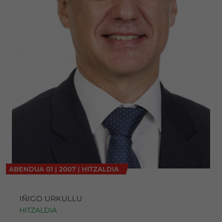
ABENDUA
01
|
2007
|
HITZALDIA
IÑIGO URKULLU
HITZALDIA