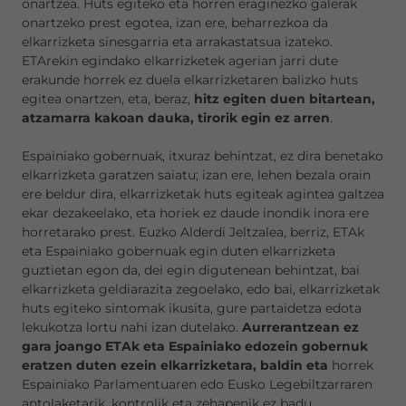
onartzea. Huts egiteko eta horren eraginezko galerak
onartzeko prest egotea, izan ere, beharrezkoa da
elkarrizketa sinesgarria eta arrakastatsua izateko.
ETArekin egindako elkarrizketek agerian jarri dute
erakunde horrek ez duela elkarrizketaren balizko huts
egitea onartzen, eta, beraz,
hitz egiten duen bitartean,
atzamarra kakoan dauka, tirorik egin ez arren
.
Espainiako gobernuak, itxuraz behintzat, ez dira benetako
elkarrizketa garatzen saiatu; izan ere, lehen bezala orain
ere beldur dira, elkarrizketak huts egiteak agintea galtzea
ekar dezakeelako, eta horiek ez daude inondik inora ere
horretarako prest. Euzko Alderdi Jeltzalea, berriz, ETAk
eta Espainiako gobernuak egin duten elkarrizketa
guztietan egon da, dei egin digutenean behintzat, bai
elkarrizketa geldiarazita zegoelako, edo bai, elkarrizketak
huts egiteko sintomak ikusita, gure partaidetza edota
lekukotza lortu nahi izan dutelako.
Aurrerantzean ez
gara joango ETAk eta Espainiako edozein gobernuk
eratzen duten ezein elkarrizketara, baldin eta
horrek
Espainiako Parlamentuaren edo Eusko Legebiltzarraren
antolaketarik, kontrolik eta zehapenik ez badu.