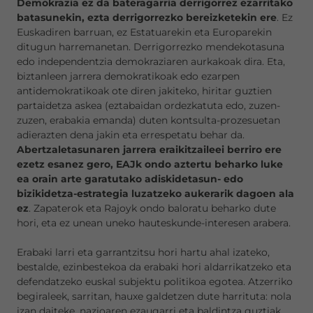
Demokrazia ez da bateragarria derrigorrez ezarritako
batasunekin, ezta derrigorrezko bereizketekin ere
. Ez
Euskadiren barruan, ez Estatuarekin eta Europarekin
ditugun harremanetan. Derrigorrezko mendekotasuna
edo independentzia demokraziaren aurkakoak dira. Eta,
biztanleen jarrera demokratikoak edo ezarpen
antidemokratikoak ote diren jakiteko, hiritar guztien
partaidetza askea (eztabaidan ordezkatuta edo, zuzen-
zuzen, erabakia emanda) duten kontsulta-prozesuetan
adierazten dena jakin eta errespetatu behar da.
Abertzaletasunaren jarrera eraikitzaileei berriro ere
ezetz esanez gero, EAJk ondo aztertu beharko luke
ea orain arte garatutako adiskidetasun- edo
bizikidetza-estrategia luzatzeko aukerarik dagoen ala
ez
. Zapaterok eta Rajoyk ondo baloratu beharko dute
hori, eta ez unean uneko hauteskunde-interesen arabera.
Erabaki larri eta garrantzitsu hori hartu ahal izateko,
bestalde, ezinbestekoa da erabaki hori aldarrikatzeko eta
defendatzeko euskal subjektu politikoa egotea. Atzerriko
begiraleek, sarritan, hauxe galdetzen dute harrituta: nola
izan daiteke, nazioaren ezaugarri eta baldintza guztiak