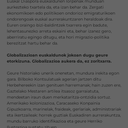
Euskal Diaspora euskaldunen lorpenak munduan
aurkezteko txartela da, eta izan behar da. Zergati
ekonomikoen edo politikoen ondorioz emigraturikoen
ondorengoak euskal aurrerakuntzaren heraldoak dira.
Euren oraingo bizi-baldintzek txarrera egin badute,
lehentasunezko arreta eskaini eta, behar izanez gero,
aberriratu egingo ditugu, eta hori migrazio-politika
berezitzat hartu behar da.
Globalizazioan euskaldunok jokoan dugu geure
etorkizuna. Globalizazioa aukera da, ez zoritxarra.
Geure historiako unerik onenetan, mundura irekita egon
gara. Bilboko Kontsulatuak agerian jartzen ditu
Herbehereekin izan genituen harremanak; hain zuzen ere,
Gaztelako Mestaren artilea itsasoz garraiatuta,
mendeetan iraun duen merkataritza-ontzidia sortuz.
Amerikako kolonizazioa, Caracaseko Konpainia
Gipuzkoarra, marinelak, fraideak, gerlariak, administrariak
eta ikertzaileak: horrek guztiak Euskadiren aurrerakuntza,
mundu barruko identifikazioa eta geure Herriko
Ilustrazioa sustatu zituen.