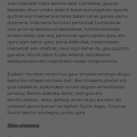
zuen txaloaldi itzela denona dela. Gehienbat, geurea
bezalako ehun urteko alderdi baten buruzagitzan egonik,
guztiok ere makineria erraldoi baten zatiak garela ulertu
dutenena, makineria horretan pertsonak funtsezkoak
izan arren ez baikara ezinbestekoak, funtzionamendu
orokorrerako. Izan ere, pertsonak igaro egiten gara, eta
igaro egin behar gara, baina Alderdiak, transmisioko
tresnatzat edo uhaltzat, iraun egin behar du, geu guztion
gainetik. Hortik dator Euzko Alderdi Jeltzalearen
batasunarekin eta indarrarekin dudan konpromisoa.
Euskarri horietan oinarrituz, gaur amaiera emango diogu
beste berriztapen-prozesu bati. Berriztapena praxian eta
giza taldeetan, erakundeen arloan dagoen errealitateari
jarraituz. Betiko alderdia; beraz, oraingoa eta
etorkizunekoa. Asko, gehiegi eman dugu aurreko lau
urteotan geure buruari so-egiten. Egina dago¡. Gizartea
ilusioz berriro ere begira jarriko gara.
Ziklo-aldaketa