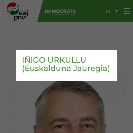
EU
IÑIGO URKULLU
(Euskalduna Jauregia)