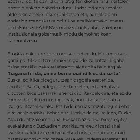
Esparru politikoan, elkarri eragiten dioten hiru inertzien
orratz-aldaketa nabaritu dugu: indarkeriaren amaiera,
alderdien arteko inkomunikazioa eta, aurreko bien
ondorioz, txandakatze politikoa ahalbidetzeko interes
partekatuak, EAJ-PNVk ordezkaturiko abertzaletasun
instituzionala gobernutik modu demokratikoan
kanporatzeko.
Etorkizunak gure konpromisoa behar du. Horrenbestez,
garai politiko baten amaieran gaude, zalantzarik gabe,
baina etorkizuneko erreferentziak ez dira hain argiak.
"
Iragana hil da, baina berria oraindik ez da sortu
".
Euskal politika bidegurutzean dagoela esaten da,
sarritan. Baina, bidegurutze horretan, ertz zehatzak
dituzten bide bakarrak lehendik ibilitakoak dira, eta ez du
merezi horiek berriro ibiltzeak, hori atzerantz joatea
izango litzatekeelako. Eta bide berriak trazatu egin behar
dira, sasiz garbitu behar dira. Horixe da geure lana, Euzko
Alderdi Jeltzalearen lana. Euskal Naziorako bidea egitea,
euskaldunok Euzkadiren etorkizuna geuk idatzi ahal
izateko baldintzak sortzea. Eta etorkizun hori binomio
batetik etorriko da: bakea (giza eskubideen errespetua)