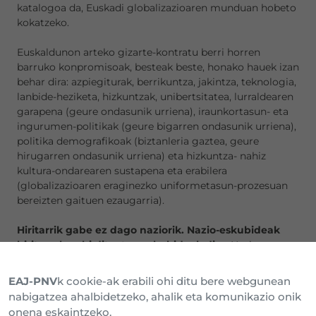
katalogoa da, Euskadi globalizazioaren munduan hobeto
kokatzeko.
Euskaldunon arteko gizarte-kontratu berri horren
barruko konpromisoak, besteak beste, honako hauek izan
behar dira: azpiegiturak, berrikuntza, jakintza, teknologia,
lanbide-heziketa, hizkuntzak, unibertsitatea, lurraldearen
garapena (geure ondasunik urriena), iraunkortasun- eta
ingurumen-politikak (geure bigarren ondasunik urriena),
politika demografikoak (biztanleria gaztea, geure
hirugarren ondasunik urriena) eta hizkuntza- nahiz
kultura-ondarearen sustapena eta erabilera
(globalizazioaren eraginezko uniformetasun-prozesuan
bereizten gaituen ezaugarria).
Hiritarrik gabe ez dago naziorik. Nazio-eskubideak
hiritarrek nahi dituzten eskubideak dira.
Nazioa ez
dago hiritarren gainetik, eta hiritarrak ez dira nazioaren
mendean egon behar. Gizon-emakumeek ahaleginak
EAJ-PNV
k cookie-ak erabili ohi ditu bere webgunean
biltzen dituzte Denon Onura lortzeko, zeru beraren
nabigatzea ahalbidetzeko, ahalik eta komunikazio onik
azpian eta lur beraren gainean. Ahalegin horrek
onena eskaintzeko.