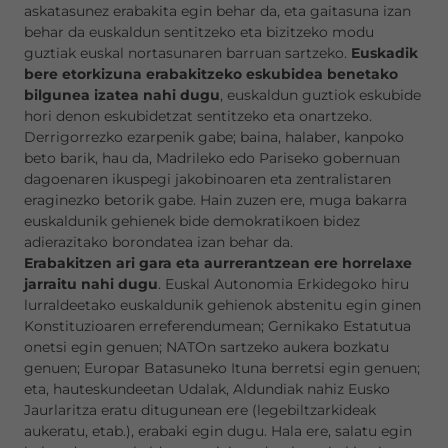
askatasunez erabakita egin behar da, eta gaitasuna izan
behar da euskaldun sentitzeko eta bizitzeko modu
guztiak euskal nortasunaren barruan sartzeko.
Euskadik
bere etorkizuna erabakitzeko eskubidea benetako
bilgunea izatea nahi dugu
, euskaldun guztiok eskubide
hori denon eskubidetzat sentitzeko eta onartzeko.
Derrigorrezko ezarpenik gabe; baina, halaber, kanpoko
beto barik, hau da, Madrileko edo Pariseko gobernuan
dagoenaren ikuspegi jakobinoaren eta zentralistaren
eraginezko betorik gabe. Hain zuzen ere, muga bakarra
euskaldunik gehienek bide demokratikoen bidez
adierazitako borondatea izan behar da.
Erabakitzen ari gara eta aurrerantzean ere horrelaxe
jarraitu nahi dugu
. Euskal Autonomia Erkidegoko hiru
lurraldeetako euskaldunik gehienok abstenitu egin ginen
Konstituzioaren erreferendumean; Gernikako Estatutua
onetsi egin genuen; NATOn sartzeko aukera bozkatu
genuen; Europar Batasuneko Ituna berretsi egin genuen;
eta, hauteskundeetan Udalak, Aldundiak nahiz Eusko
Jaurlaritza eratu ditugunean ere (legebiltzarkideak
aukeratu, etab.), erabaki egin dugu. Hala ere, salatu egin